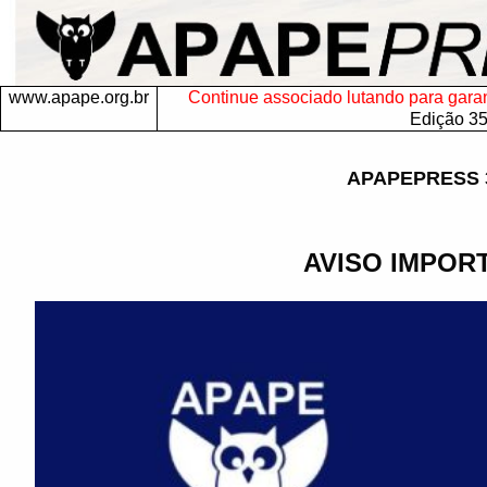
www.apape.org.br
Continue associado lutando para garanti
Edição 3
APAPEPRESS 
AVISO IMPOR