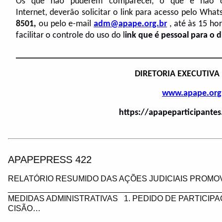
Os que não puderem comparecer, o que é não o e
Internet, deverão solicitar o link para acesso pelo
Whats
8501,
ou pelo e-mail
adm@apape.org.br
, até às 15 hor
facilitar o controle do uso do l
ink que é pessoal para o d
______________________________________________
DIRETORIA EXECUTIVA
www.apape.org
https://apapeparticipante
APAPEPRESS 422
RELATÓRIO RESUMIDO DAS AÇÕES JUDICIAIS PROMOV
_________________________________________________
MEDIDAS ADMINISTRATIVAS 1. PEDIDO DE PARTICIP
CISÃO…