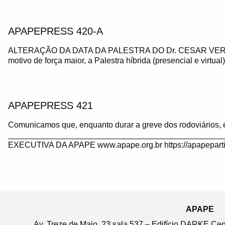
APAPEPRESS 420-A
ALTERAÇÃO DA DATA DA PALESTRA DO Dr. CESAR VE
motivo de força maior, a Palestra híbrida (presencial e virtua
APAPEPRESS 421
Comunicamos que, enquanto durar a greve dos rodoviários, 
_______________________________________________
EXECUTIVA DA APAPE www.apape.org.br https://apapeparti
APAPE
Av. Treze de Maio, 23 sala 537 – Edifício DARKE Ce