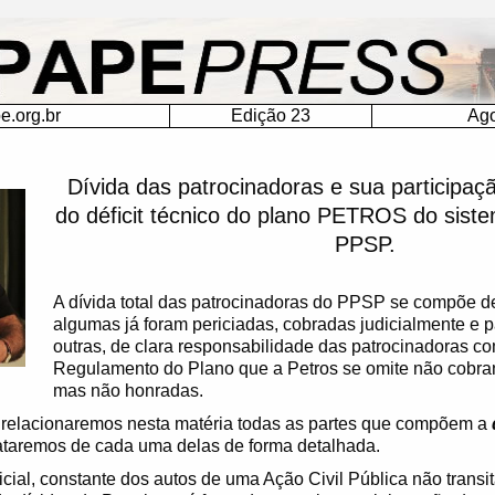
.org.br
Edição 23
Ago
Dívida das patrocinadoras e sua participa
do déficit técnico do plano PETROS do si
PPSP.
A dívida total das patrocinadoras do PPSP se compõe de
algumas já foram periciadas, cobradas judicialmente e 
outras, de clara responsabilidade das patrocinadoras c
Regulamento do Plano que a Petros se omite não cobrand
mas não honradas.
ura, relacionaremos nesta matéria todas as partes que compõem a
rataremos de cada uma delas de forma detalhada.
icial, constante dos autos de uma Ação Civil Pública não transi