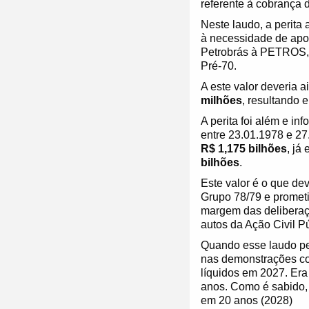
referente à cobrança d
Neste laudo, a perita
à necessidade de apo
Petrobrás à PETROS, 
Pré-70.
A este valor deveria a
milhões
, resultando
A perita foi além e in
entre 23.01.1978 e 27.
R$ 1,175 bilhões
, já
bilhões
.
Este valor é o que dev
Grupo 78/79 e prometi
margem das deliberaçõ
autos da Ação Civil Pú
Quando esse laudo per
nas demonstrações con
líquidos em 2027. Era
anos. Como é sabido,
em 20 anos (2028)