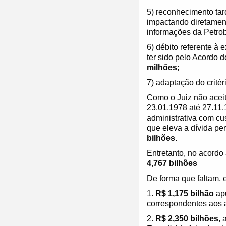
5) reconhecimento tar
impactando diretamente
informações da Petrob
6) débito referente à
ter sido pelo Acordo
milhões
;
7) adaptação do crité
Como o Juiz não aceito
23.01.1978 até 27.11.
administrativa com cu
que eleva a dívida pe
bilhões
.
Entretanto, no acord
4,767 bilhões
De forma que faltam, e
1.
R$ 1,175 bilhão
apu
correspondentes aos a
2.
R$ 2,350 bilhões
, 