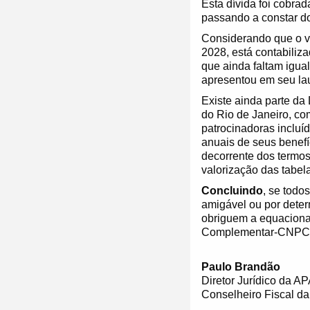
Esta dívida foi cobrad
passando a constar d
Considerando que o v
2028, está contabili
que ainda faltam igua
apresentou em seu la
Existe ainda parte da
do Rio de Janeiro, co
patrocinadoras incluí
anuais de seus benef
decorrente dos termo
valorização das tabel
Concluindo
, se todo
amigável ou por determ
obriguem a equaciona
Complementar-CNPC
Paulo Brandão
Diretor Jurídico da 
Conselheiro Fiscal da