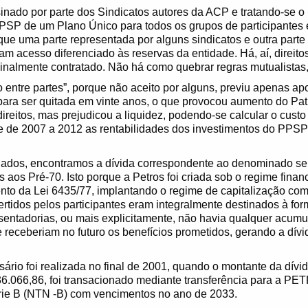
ssinado por parte dos Sindicatos autores da ACP e tratando-se o
PSP de um Plano Único para todos os grupos de participantes e
que uma parte representada por alguns sindicatos e outra parte
am acesso diferenciado às reservas da entidade. Há, aí, direito
inalmente contratado. Não há como quebrar regras mutualistas, 
o entre partes”, porque não aceito por alguns, previu apenas a
 para ser quitada em vinte anos, o que provocou aumento do Pat
ireitos, mas prejudicou a liquidez, podendo-se calcular o cust
ue de 2007 a 2012 as rentabilidades dos investimentos do PPS
ciados, encontramos a dívida correspondente ao denominado ser
s aos Pré-70. Isto porque a Petros foi criada sob o regime finan
ento da Lei 6435/77, implantando o regime de capitalização c
vertidos pelos participantes eram integralmente destinados à fo
entadorias, ou mais explicitamente, não havia qualquer acumu
e receberiam no futuro os benefícios prometidos, gerando a dív
sário foi realizada no final de 2001, quando o montante da dívi
36.066,86, foi transacionado mediante transferência para a P
rie B (NTN -B) com vencimentos no ano de 2033.