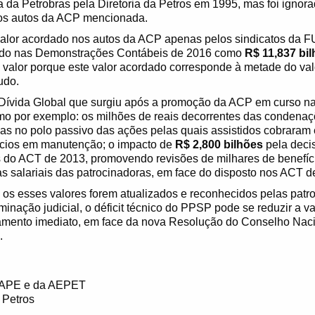
a da Petrobras pela Diretoria da Petros em 1995, mas foi ignora
os autos da ACP mencionada.
alor acordado nos autos da ACP apenas pelos sindicatos da 
zado nas Demonstrações Contábeis de 2016 como
R$ 11,837 bi
l valor porque este valor acordado corresponde à metade do valo
udo.
 Dívida Global que surgiu após a promoção da ACP em curso na
mo por exemplo: os milhões de reais decorrentes das condenaç
das no polo passivo das ações pelas quais assistidos cobraram
ícios em manutenção; o impacto de
R$ 2,800 bilhões
pela decis
s do ACT de 2013, promovendo revisões de milhares de benefí
as salariais das patrocinadoras, em face do disposto nos ACT 
s os esses valores forem atualizados e reconhecidos pelas patr
inação judicial, o déficit técnico do PPSP pode se reduzir a va
mento imediato, em face da nova Resolução do Conselho Naci
.
APAPE e da AEPET
 Petros