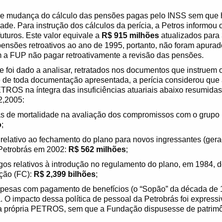
e mudança do cálculo das pensões pagas pelo INSS sem que 
de. Para instrução dos cálculos da perícia, a Petros informou
uturos. Este valor equivale a
R$ 915 milhões
atualizados para 
nsões retroativos ao ano de 1995, portanto, não foram apurado
 a FUP não pagar retroativamente a revisão das pensões.
foi dado a analisar, retratados nos documentos que instruem 
 de toda documentação apresentada, a perícia considerou que 
TROS na íntegra das insuficiências atuariais abaixo resumidas
2,2005:
as de mortalidade na avaliação dos compromissos com o grupo 
o
;
 relativo ao fechamento do plano para novos ingressantes (geraç
 Petrobrás em 2002:
R$ 562 milhões
;
os relativos à introdução no regulamento do plano, em 1984, do
eção (FC):
R$ 2,399 bilhões
;
spesas com pagamento de benefícios (o “Sopão” da década de
 O impacto dessa política de pessoal da Petrobrás foi expressi
a própria PETROS, sem que a Fundação dispusesse de patrimô