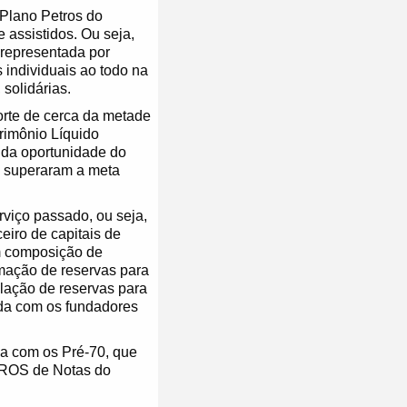
 Plano Petros do
 assistidos. Ou seja,
 representada por
s individuais ao todo na
solidárias.
porte de cerca da metade
rimônio Líquido
o da oportunidade do
P superaram a meta
viço passado, ou seja,
ceiro de capitais de
om composição de
rmação de reservas para
lação de reservas para
ida com os fundadores
da com os Pré-70, que
ETROS de Notas do