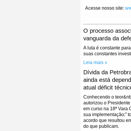
Acesse nosso site:
ww
O processo associ
vanguarda da defe
A luta é constante par
suas constantes invest
Leia mais »
Dívida da Petrobr
ainda está depend
atual déficit técni
Conhecendo o teor&nbsp
autorizou o Presidente
em curso na 18ª Vara 
sua implementação;” t
acordo que resultou em
do que publicam.