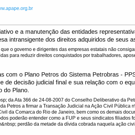
w.apape.org.br
ativo e a manutenção das entidades representativ
sa intransigente dos direitos adquiridos de seus 
a que o governo e dirigentes das empresas estatais não consiga
idas para reduzir direitos conquistados por trabalhadores, apos
as com o Plano Petros do Sistema Petrobras - PP
e de decisão judicial final e sua relação com o e
co do Plano.
; da Ata 366 de 24-08-2007 do Conselho Deliberativo da Petro
 da Petros a firmar a Transação Judicial na Ação Civil Pública 
Civil da Comarca do Rio de Janeiro, bem como os demais docu
odos poderão entender como a FUP e seus sindicatos filiados f
&nbsp; perdão da metade da dívida cobrada naquela ação civil 