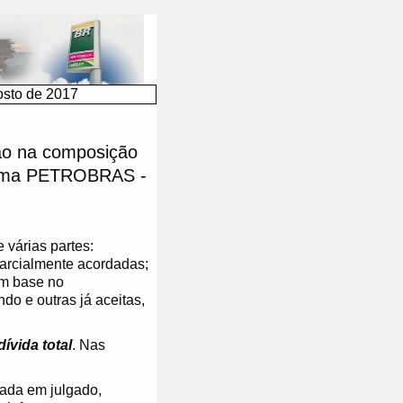
sto de 2017
ção na composição
stema PETROBRAS -
 várias partes:
parcialmente acordadas;
om base no
o e outras já aceitas,
dívida total
. Nas
tada em julgado,