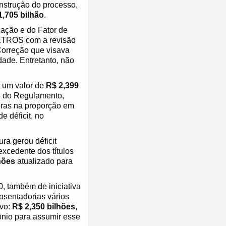
instrução do processo,
1,705 bilhão
.
zação e do Fator de
PETROS com a revisão
Correção que visava
dade. Entretanto, não
 um valor de
R$ 2,399
48 do Regulamento,
doras na proporção em
e déficit, no
ra gerou déficit
excedente dos títulos
hões
atualizado para
, também de iniciativa
osentadorias vários
ivo:
R$ 2,350 bilhões
,
nio para assumir esse