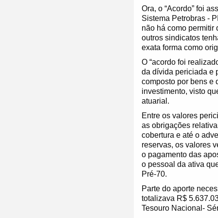
Ora, o “Acordo” foi a
Sistema Petrobras - P
não há como permitir 
outros sindicatos tenh
exata forma como orig
O “acordo foi realizad
da dívida periciada e
composto por bens e d
investimento, visto q
atuarial.
Entre os valores peri
as obrigações relativa
cobertura e até o adv
reservas, os valores 
o pagamento das apos
o pessoal da ativa qu
Pré-70.
Parte do aporte neces
totalizava R$ 5.637.0
Tesouro Nacional- Sé