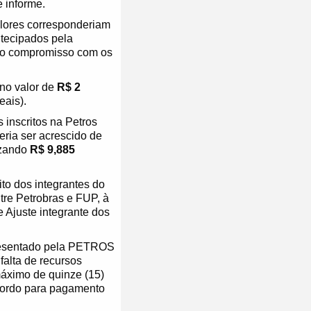
e informe.
alores corresponderiam
ntecipados pela
 do compromisso com os
 no valor de
R$ 2
eais).
s inscritos na Petros
veria ser acrescido de
izando
R$ 9,885
ito dos integrantes do
re Petrobras e FUP, à
 Ajuste integrante dos
.
apresentado pela PETROS
alta de recursos
máximo de quinze (15)
ordo para pagamento