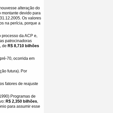
houvesse alteração do
 o montante devido para
31.12.2005. Os valores
s na perícia, porque a
o processo da ACP e,
as patrocinadoras
, de
R$ 8,710 bilhões
pré-70, ocorrida em
ão futura). Por
s fatores de reajuste
 1990) Programas de
vo:
R$ 2,350 bilhões
,
nio para assumir esse