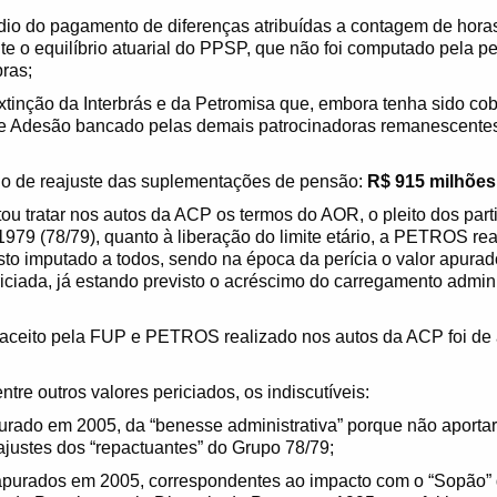
dio do pagamento de diferenças atribuídas a contagem de horas 
 o equilíbrio atuarial do PPSP, que não foi computado pela peri
ras;
 extinção da Interbrás e da Petromisa que, embora tenha sido co
 de Adesão bancado pelas demais patrocinadoras remanescentes
rio de reajuste das suplementações de pensão:
R$ 915 milhões
u tratar nos autos da ACP os termos do AOR, o pleito dos partic
1979 (78/79), quanto à liberação do limite etário, a PETROS rea
sto imputado a todos, sendo na época da perícia o valor apurad
riciada, já estando previsto o acréscimo do carregamento admini
o aceito pela FUP e PETROS realizado nos autos da ACP foi de
ntre outros valores periciados, os indiscutíveis:
rado em 2005, da “benesse administrativa” porque não aporta
justes dos “repactuantes” do Grupo 78/79;
apurados em 2005, correspondentes ao impacto com o “Sopão”