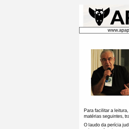
&nbsp;
www.apape
Para facilitar a leit
matérias seguintes, t
O laudo da perícia jud