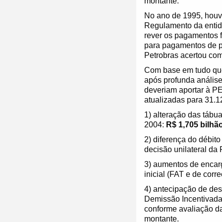
montante.
No ano de 1995, houv
Regulamento da entida
rever os pagamentos f
para pagamentos de pe
Petrobras acertou com
Com base em tudo que 
após profunda análise
deveriam aportar à PE
atualizadas para 31.1
1) alteração das tábu
2004:
R$ 1,705 bilhã
2) diferença do débito
decisão unilateral da
3) aumentos de encarg
inicial (FAT e de corr
4) antecipação de de
Demissão Incentivada.
conforme avaliação d
montante.