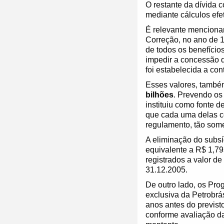
O restante da dívida 
mediante cálculos efe
É relevante mencionar
Correção, no ano de 
de todos os benefício
impedir a concessão d
foi estabelecida a co
Esses valores, tamb
bilhões
. Prevendo os
instituiu como fonte d
que cada uma delas con
regulamento, tão some
A eliminação do subsí
equivalente a R$ 1,79
registrados a valor de
31.12.2005.
De outro lado, os Pro
exclusiva da Petrobr
anos antes do previsto
conforme avaliação d