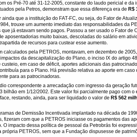
com os Pré-70 até 31-12-2005, constante do laudo pericial e da 
tuados pela Petros, demonstram que essa diferença era de
R$ 
 ainda que a instituição do FAT-FC, ou seja, do Fator de Atuali
1984, trouxe um aumento imediato das responsabilidades da 
s que já estavam sendo pagos. Passou a ser usado o Fator de 
e aposentadorias muito baixas, descoladas do salário em ativi
ntrapartida de recursos para custear esse aumento.
ém calculados pela PETROS, montavam, em dezembro de 2005,
 impactos da descapitalização do Plano, o inciso IX do artigo 
e custeio, em caso de déficit, aportes adicionais das patrocina
tribuía para o Plano. Há previsão relativa ao aporte em caso d
nte para as patrocinadoras.
dio correspondente a arrecadação com ingresso da geração futu
3 bilhão em 1/12/2002. Este valor foi parcialmente pago com o 
 face, restando, ainda, para ser liquidado o valor de
R$ 562 mil
gramas de Demissão Incentivada implantado na década de 1990
ás, fizeram com que a PETROS iniciasse os pagamentos das ap
. O impacto dessa política de pessoal da Petrobrás foi express
a própria PETROS, sem que a Fundação dispusesse de patrimô