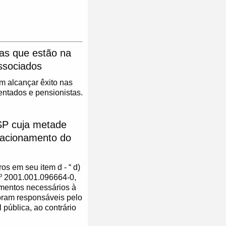
as que estão na
associados
m alcançar êxito nas
entados e pensionistas.
SP cuja metade
quacionamento do
s em seu item d - “ d)
nº 2001.001.096664-0,
mentos necessários à
oram responsáveis pelo
pública, ao contrário