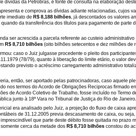
e dívidas da Petrobras, é fonte de consulta na elaboração dest
 apresenta e comprova as dívidas adiante relacionadas, cujos v
rte imediato de
R$ 8,188 bilhões
, já descontados os valores a
quando da transferência dos títulos para pagamento de parte
inda ser acrescida a parcela referente ao custeio administrativo
 em
R$ 8,710 bilhões
(oito bilhões setecentos e dez milhões de r
formou: caso o Juiz julgasse procedente o pleito dos participante
11.1979 (78/79), quanto à liberação do limite etário, o valor de
 estando previsto o acréscimo carregamento administrativo total
eria, então, ser aportado pelas patrocinadoras, caso aquele ple
do nos termos do Acordo de Obrigações Reciprocas firmado ent
es de Acordo Coletivo de Trabalho, fosse incluído no Termo de
blica junto à 18ª Vara no Tribunal de Justiça do Rio de Janeiro
icial era analisado pelo Juiz, a projeção do fluxo de caixa 
tábeis de 31.12.2005 previa descasamento de caixa, ou seja, f
 imprescindível que parte deste débito fosse quitada no prazo 
 somente cerca da metade dos
R$ 8,710 bilhões
constou do ac