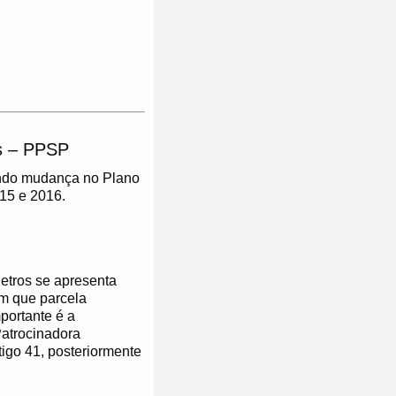
s – PPSP
zando mudança no Plano
15 e 2016.
etros se apresenta
em que parcela
mportante é a
atrocinadora
tigo 41, posteriormente