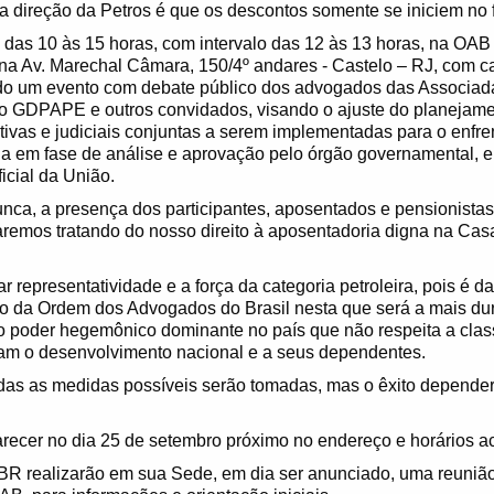
 direção da Petros é que os descontos somente se iniciem no f
, das 10 às 15 horas, com intervalo das 12 às 13 horas, na OAB
 na Av. Marechal Câmara, 150/4º andares - Castelo – RJ, com 
ado um evento com debate público dos advogados das Associ
o GDPAPE e outros convidados, visando o ajuste do planejame
tivas e judiciais conjuntas a serem implementadas para o enf
 em fase de análise e aprovação pelo órgão governamental, e 
icial da União.
nca, a presença dos participantes, aposentados e pensionistas
aremos tratando do nosso direito à aposentadoria digna na Ca
representatividade e a força da categoria petroleira, pois é d
 da Ordem dos Advogados do Brasil nesta que será a mais dur
o poder hegemônico dominante no país que não respeita a clas
ram o desenvolvimento nacional e a seus dependentes.
odas as medidas possíveis serão tomadas, mas o êxito depend
ecer no dia 25 de setembro próximo no endereço e horários ac
 realizarão em sua Sede, em dia ser anunciado, uma reuniã