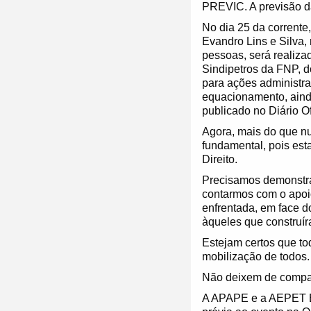
PREVIC. A previsão da
No dia 25 da corrente
Evandro Lins e Silva,
pessoas, será realiz
Sindipetros da FNP, d
para ações administra
equacionamento, ainda
publicado no Diário Of
Agora, mais do que nu
fundamental, pois est
Direito.
Precisamos demonstrar 
contarmos com o apoio
enfrentada, em face d
àqueles que construí
Estejam certos que t
mobilização de todos.
Não deixem de compar
A APAPE e a AEPET BR