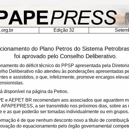
org.br
Edição 32
Setem
cionamento do Plano Petros do Sistema Petrobra
foi aprovado pelo Conselho Deliberativo.
namento do déficit técnico do PPSP apresentada pela Diretoria
elho Deliberativo não atendeu às ponderações apresentadas p
antes e assistidos, o que, infelizmente, promove encargos eleva
nsionistas.
tá disponível na página da Petros.
APE e AEPET BR recomendam aos associados que aguardem ma
o APAPEPRESS, a ser transmitido nos próximos dias, sobre as
e e as que poderão ser tomadas individualmente ou em grupos.
rmação é de que nenhum desconto novo a título de contribuição
provação do equacionamento pelo órgão governamental competen