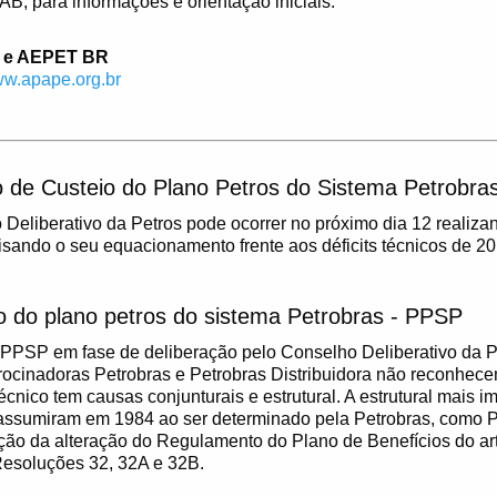
AB, para informações e orientação iniciais.
E e AEPET BR
w.apape.org.br
 de Custeio do Plano Petros do Sistema Petrobra
 Deliberativo da Petros pode ocorrer no próximo dia 12 reali
sando o seu equacionamento frente aos déficits técnicos de 20
 do plano petros do sistema Petrobras - PPSP
PSP em fase de deliberação pelo Conselho Deliberativo da P
trocinadoras Petrobras e Petrobras Distribuidora não reconhec
 técnico tem causas conjunturais e estrutural. A estrutural mais i
assumiram em 1984 ao ser determinado pela Petrobras, como P
tação da alteração do Regulamento do Plano de Benefícios do ar
esoluções 32, 32A e 32B.