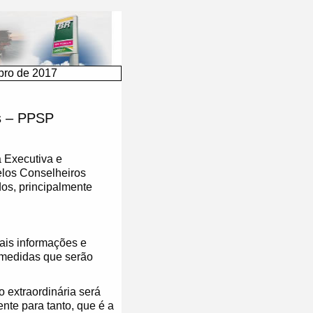
bro de 2017
s – PPSP
 Executiva e
elos Conselheiros
dos, principalmente
is informações e
 medidas que serão
 extraordinária será
te para tanto, que é a