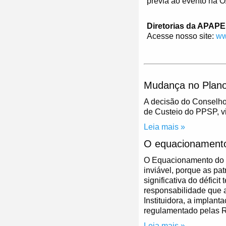
prévia ao evento na O
Diretorias da APAP
Acesse nosso site:
ww
Mudança no Plano
A decisão do Conselho
de Custeio do PPSP, vi
Leia mais »
O equacionamento
O Equacionamento do P
inviável, porque as pa
significativa do déficit
responsabilidade que 
Instituidora, a implan
regulamentado pelas R
Leia mais »