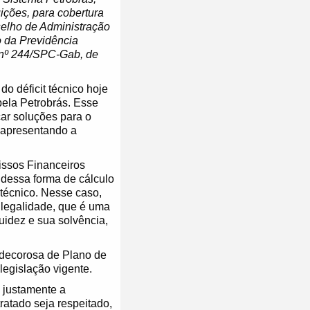
ições, para cobertura
selho de Administração
o da Previdência
s nº 244/SPC-Gab, de
do déficit técnico hoje
pela Petrobrás. Esse
ar soluções para o
á apresentando a
issos Financeiros
a dessa forma de cálculo
técnico. Nesse caso,
ilegalidade, que é uma
uidez e sua solvência,
ndecorosa de Plano de
legislação vigente.
 justamente a
ratado seja respeitado,