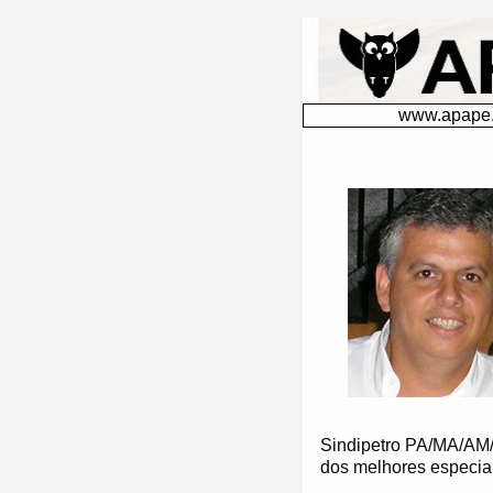
GT sobre o Plano de Equacionamento começa nessa segunda. Um artigo de Ronaldo Tedesco......................................................................
www.apape.
Sindipetro PA/MA/AM/A
dos melhores especial