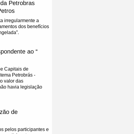
 da Petrobras
Petros
a irregularmente a
amentos dos benefícios
ngelada”.
spondente ao “
de Capitais de
stema Petrobrás -
o valor das
ão havia legislação
azão de
s pelos participantes e