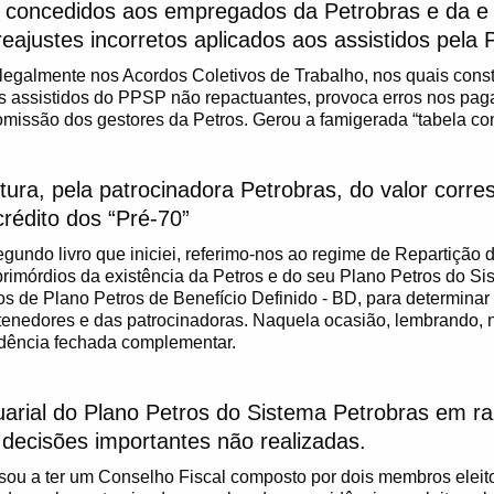
s concedidos aos empregados da Petrobras e da e
 reajustes incorretos aplicados aos assistidos pela 
legalmente nos Acordos Coletivos de Trabalho, nos quais const
os assistidos do PPSP não repactuantes, provoca erros nos pag
omissão dos gestores da Petros. Gerou a famigerada “tabela co
tura, pela patrocinadora Petrobras, do valor corre
rédito dos “Pré-70”
egundo livro que iniciei, referimo-nos ao regime de Repartição 
rimórdios da existência da Petros e do seu Plano Petros do Si
de Plano Petros de Benefício Definido - BD, para determinar 
tenedores e das patrocinadoras. Naquela ocasião, lembrando, n
idência fechada complementar.
tuarial do Plano Petros do Sistema Petrobras em r
ecisões importantes não realizadas.
ou a ter um Conselho Fiscal composto por dois membros eleito