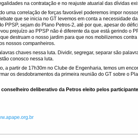
alidades na contratação e no reajuste atuarial das dívidas exi
 uma correlação de forças favorável poderemos impor nossos d
debate que se inicia no GT levemos em conta a necessidade da
do PPSP, sejam do Plano Petros-2, até por que, apesar do défici
vou prejuízo ao PPSP não é diferente da que está gerindo o PP-
que destruam o nosso jardim para que nos mobilizemos contra 
dos nossos companheiros.
alavras chaves nessa luta. Dividir, segregar, separar são palavr
stão conosco nessa luta.
o, a partir de 17h30m no Clube de Engenharia, temos um enco
rmar os desdobramentos da primeira reunião do GT sobre o P
conselheiro deliberativo da Petros eleito pelos participante
w.apape.org.br