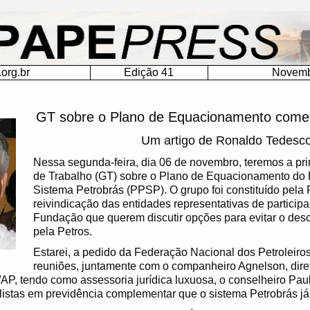
org.br
Edição 41
Novemb
GT sobre o Plano de Equacionamento come
Um artigo de Ronaldo Tedesc
Nessa segunda-feira, dia 06 de novembro, teremos a pr
de Trabalho (GT) sobre o Plano de Equacionamento do 
Sistema Petrobrás (PPSP). O grupo foi constituído pela P
reivindicação das entidades representativas de participa
Fundação que querem discutir opções para evitar o des
pela Petros.
Estarei, a pedido da Federação Nacional dos Petroleiros
reuniões, juntamente com o companheiro Agnelson, dire
P, tendo como assessoria jurídica luxuosa, o conselheiro Pau
istas em previdência complementar que o sistema Petrobrás já