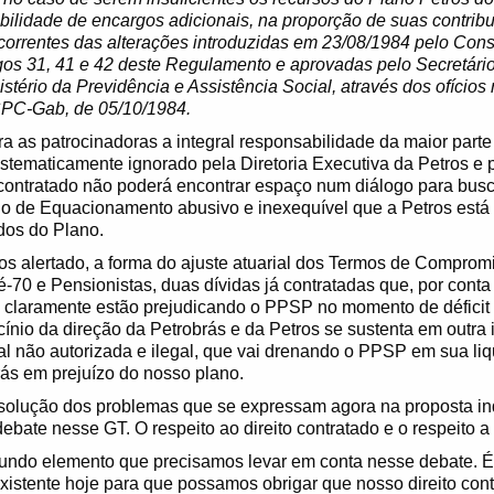
ilidade de encargos adicionais, na proporção de suas contribu
orrentes das alterações introduzidas em 23/08/1984 pelo Con
igos 31, 41 e 42 deste Regulamento e aprovadas pelo Secretári
tério da Previdência e Assistência Social, através dos ofício
SPC-Gab, de 05/10/1984.
a as patrocinadoras a integral responsabilidade da maior parte 
sistematicamente ignorado pela Diretoria Executiva da Petros e 
 contratado não poderá encontrar espaço num diálogo para busc
lano de Equacionamento abusivo e inexequível que a Petros est
idos do Plano.
s alertado, a forma do ajuste atuarial dos Termos de Comprom
ré-70 e Pensionistas, duas dívidas já contratadas que, por cont
, claramente estão prejudicando o PPSP no momento de déficit 
cínio da direção da Petrobrás e da Petros se sustenta em outra 
l não autorizada e ilegal, que vai drenando o PPSP em sua liq
ás em prejuízo do nosso plano.
 solução dos problemas que se expressam agora na proposta i
ate nesse GT. O respeito ao direito contratado e o respeito a 
gundo elemento que precisamos levar em conta nesse debate. É
existente hoje para que possamos obrigar que nosso direito cont