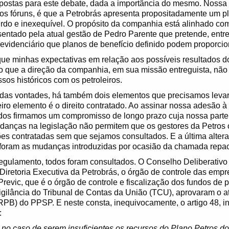
postas para este debate, dada a importância do mesmo. Nossa 
os fóruns, é que a Petrobrás apresenta propositadamente um p
do e inexequível. O propósito da companhia está alinhado co
entado pela atual gestão de Pedro Parente que pretende, entre o
evidenciário que planos de benefício definido podem proporcio
que minhas expectativas em relação aos possíveis resultados 
do que a direção da companhia, em sua missão entreguista, não
os históricos com os petroleiros.
m das vontades, há também dois elementos que precisamos leva
iro elemento é o direito contratado. Ao assinar nossa adesão à
tidos firmamos um compromisso de longo prazo cuja nossa part
danças na legislação não permitem que os gestores da Petros 
es contratadas sem que sejamos consultados. E a última altera
 foram as mudanças introduzidas por ocasião da chamada repa
ulamento, todos foram consultados. O Conselho Deliberativo 
a Diretoria Executiva da Petrobrás, o órgão de controle das emp
Previc, que é o órgão de controle e fiscalização dos fundos de
vigilância do Tribunal de Contas da União (TCU), aprovaram o 
RPB) do PPSP. E neste consta, inequivocamente, o artigo 48, in
:
, no caso de serem insuficientes os recursos do Plano Petros d