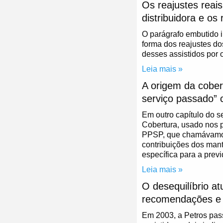
Os reajustes reai
distribuidora e os
O parágrafo embutido i
forma dos reajustes d
desses assistidos por 
Leia mais »
A origem da cober
serviço passado” c
Em outro capítulo do s
Cobertura, usado nos p
PPSP, que chamávamos 
contribuições dos man
específica para a prev
Leia mais »
O desequilíbrio a
recomendações e d
Em 2003, a Petros pass