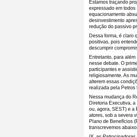
Estamos traçando pro
expressado em todos 
equacionamento absur
desinvestimento apres
redução do passivo pr
Dessa forma, é claro 
positivas, pois enten
descumprir compromiss
Entretanto, para alé
nesse debate. O prime
participantes e assis
religiosamente. As mu
alterem essas condiçõ
realizada pela Petros
Nessa mudança do Reg
Diretoria Executiva, 
ou, agora, SEST) e a 
atores, sob a severa 
Plano de Benefícios (
transcrevemos abaixo
IX. as Patrocinadoras