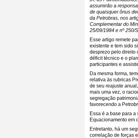
assumirão a responsab
de quaisquer ônus dec
da Petrobras, nos art
Complementar do Minis
25/09/1984 e nº 250/
Esse artigo remete par
existente e tem sido 
desprezo pelo direito
déficit técnico e o p
participantes e assist
Da mesma forma, temo
relativa às rubricas P
de seu reajuste anual
mais uma vez, o racio
segregação patrimonia
favorecendo a Petrobr
Essa é a base para a
Equacionamento em deb
Entretanto, há um se
correlação de forças 