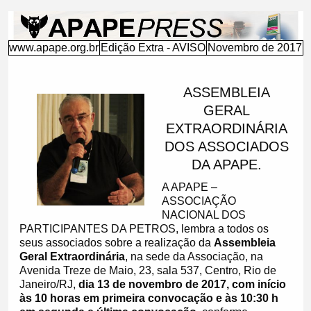
ASSEMBLEIA GERAL EXTRAORDINÁRIA DOS ASSOCIADOS DA APAPE...................................................................................................................................................................................
www.apape.org.br
Edição Extra - AVISO
Novembro de 2017
ASSEMBLEIA
GERAL
EXTRAORDINÁRIA
DOS ASSOCIADOS
DA APAPE.
A APAPE –
ASSOCIAÇÃO
NACIONAL DOS
PARTICIPANTES DA PETROS, lembra a todos os
seus associados sobre a realização da
Assembleia
Geral Extraordinária
, na sede da Associação, na
Avenida Treze de Maio, 23, sala 537, Centro, Rio de
Janeiro/RJ,
dia 13 de novembro de 2017, com início
às 10 horas em primeira convocação e às 10:30 h