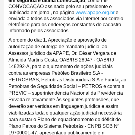
em segunda e última convocação
, conforme
CONVOCAÇÃO assinada pelo seu presidente e
publicada em jornal, na página
www.apape.org.br
e
enviada a todos os associados via Internet por correio
eletrônico para os endereços constantes do cadastro
informado pelos associados.
A ordem do dia: 1. Apreciação e aprovação de
autorização de outorga de mandato judicial ao
Assessor jurídico da APAPE, Dr. César Vergara de
Almeida Martins Costa, OAB/RS 28947 - OAB/RJ
148292-A, para o ajuizamento de ações judiciais
contra as empresas Petróleo Brasileiro S.A -
PETROBRAS, Petrobras Distribuidora S.A e Fundação
Petrobras de Seguridade Social – PETROS e contra a
PREVIC – superintendência Nacional da Previdência
Privada relativamente às seguintes pretensões, que
deverão ser vertidas em linguagem jurídica e assim
viabilizadas toda e qualquer ação judicial necessária
para sustar o Plano de equacionamento do déficit do
Plano Petros do Sistema Petrobrás - CNPB SOB Nº
19700001-47, apresentado publicamente em