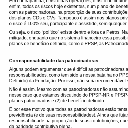
Em contrapartida, o risco das operações, o risco de liquidez
enfim, todos os riscos hoje existentes, num plano de bene
com as patrocinadoras, na proporção de suas contribuiçõe
dos planos CDs e CVs. Tampouco é assim nos planos priv
o risco é 100% seu, participante e assistido, sem qualquer
Ou seja, o risco “político” existe dentro e fora da Petros. 
mitigado, enquanto que no sistema financeiro essa possib
planos de benefício definido, como o PPSP, as Patrocina
Corresponsabilidade das patrocinadoras
Alguns podem argumentar que é difícil as patrocinadoras
responsabilidades, como tem sido a nossa batalha no PPS
Definido) da Fundação. Por isso, não seria recomendável 
Não é assim. Mesmo com as patrocinadoras não assumindo 
nesse caso que estamos discutindo do PPSP-NR e PPSP-R
planos patrocinados e (2) de benefício definido.
É por esse motivo que todas as patrocinadoras estão tent
previdência (e de suas responsabilidades). Ainda que fuja
responsabilidade na proporção de suas contribuições, q
da paridade contributiva plena.