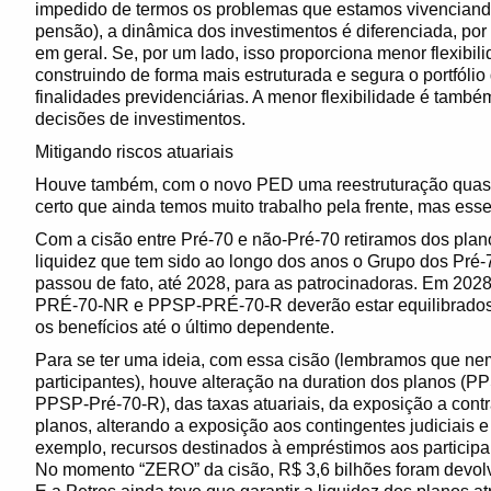
impedido de termos os problemas que estamos vivenciand
pensão), a dinâmica dos investimentos é diferenciada, por 
em geral. Se, por um lado, isso proporciona menor flexibil
construindo de forma mais estruturada e segura o portfóli
finalidades previdenciárias. A menor flexibilidade é tamb
decisões de investimentos.
Mitigando riscos atuariais
Houve também, com o novo PED uma reestruturação quas
certo que ainda temos muito trabalho pela frente, mas ess
Com a cisão entre Pré-70 e não-Pré-70 retiramos dos plan
liquidez que tem sido ao longo dos anos o Grupo dos Pré-7
passou de fato, até 2028, para as patrocinadoras. Em 202
PRÉ-70-NR e PPSP-PRÉ-70-R deverão estar equilibrados a
os benefícios até o último dependente.
Para se ter uma ideia, com essa cisão (lembramos que nem 
participantes), houve alteração na duration dos planos
PPSP-Pré-70-R), das taxas atuariais, da exposição a contr
planos, alterando a exposição aos contingentes judiciais 
exemplo, recursos destinados à empréstimos aos participant
No momento “ZERO” da cisão, R$ 3,6 bilhões foram devo