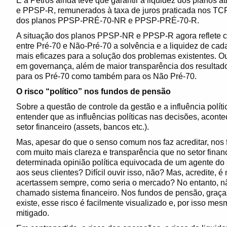
E a Petros ainda teve que garantir a liquidez dos planos
e PPSP-R, remunerados à taxa de juros praticada nos TC
dos planos PPSP-PRÉ-70-NR e PPSP-PRÉ-70-R.
A situação dos planos PPSP-NR e PPSP-R agora reflete co
entre Pré-70 e Não-Pré-70 a solvência e a liquidez de ca
mais eficazes para a solução dos problemas existentes. O
em governança, além de maior transparência dos resultados
para os Pré-70 como também para os Não Pré-70.
O risco “político” nos fundos de pensão
Sobre a questão de controle da gestão e a influência políti
entender que as influências políticas nas decisões, acon
setor financeiro (assets, bancos etc.).
Mas, apesar do que o senso comum nos faz acreditar, nos
com muito mais clareza e transparência que no setor finan
determinada opinião política equivocada de um agente do 
aos seus clientes? Difícil ouvir isso, não? Mas, acredite,
acertassem sempre, como seria o mercado? No entanto, nã
chamado sistema financeiro. Nos fundos de pensão, graça
existe, esse risco é facilmente visualizado e, por isso m
mitigado.