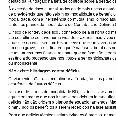
gestão da Fundação; na falta de controle sobre a gestão d
À exceção do risco atuarial, todos os demais riscos estar
de previdência que não sejam na modalidade de benefício
modalidade, com a inexistência do mutualismo, o risco atua
tanto nos planos de modalidade de Contribuição Definida 
O risco de longevidade ficou conhecido pela história do m
até seu último centavo numa vida de prazeres, mas viveu 
anos de sua vida, sem um tostão, teve que sobreviver à c
um risco grave, na medida em que é na fase laboral das n
acumular recursos financeiros para que na fase não labora
essência do processo que nos trouxe a ser participantes da
ou inconsciente.
Não existe blindagem contra déficits
Obviamente, não há como blindar a Fundação e os planos 
ocorrência de futuros déficits.
No caso de planos de modalidade BD, os déficits se apre
equacionamento que nos irritam e nos deixam intranquilo
déficits não dão origem a planos de equacionamentos. M
diminuindo os benefícios a serem recebidos na fase assist
Para que déficits técnicos sejam evitados é preciso, prim