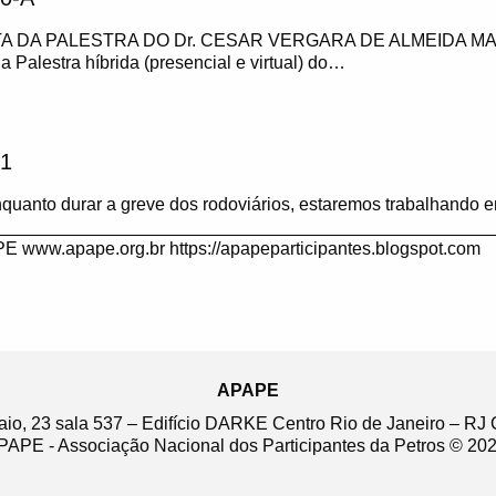
A DA PALESTRA DO Dr. CESAR VERGARA DE ALMEIDA MA
 a Palestra híbrida (presencial e virtual) do…
1
anto durar a greve dos rodoviários, estaremos trabalhando e
__________________________________________________
ww.apape.org.br https://apapeparticipantes.blogspot.com
APAPE
aio, 23 sala 537 – Edifício DARKE Centro Rio de Janeiro – R
PAPE - Associação Nacional dos Participantes da Petros © 202