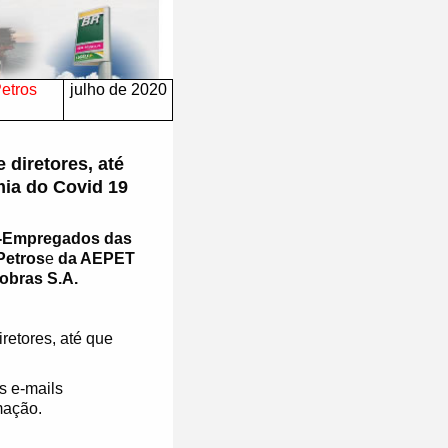
Petros
julho de 2020
diretores, até
mia do Covid 19
-Empregados das
Petros
e
da AEPET
obras S.A.
iretores, até que
os e-mails
mação.