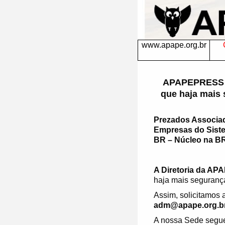
www.apape.org.br
APAPEPRESS 17
que haja mais 
Prezados Associa
Empresas do Siste
BR – Núcleo na BR
A Diretoria da A
haja mais segurança
Assim, solicitamos
adm@apape.org.b
A nossa Sede segue 