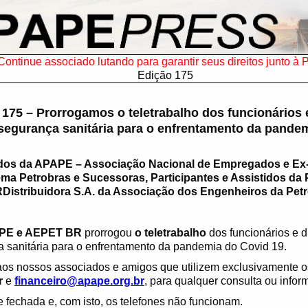
Continue associado lutando para garantir seus direitos junto à 
Edição 175
5 – Prorrogamos o teletrabalho dos funcionários e 
segurança sanitária para o enfrentamento da pande
dos da APAPE – Associação Nacional de
Empregados e Ex
ma Petrobras e Sucessoras, Participantes e Assistidos da 
Distribuidora S.A. da Associação dos Engenheiros da Petr
PAPE e AEPET BR
prorrogou
o teletrabalho
dos funcionários e d
 sanitária para o enfrentamento da pandemia do Covid 19.
 aos nossos associados e amigos que utilizem exclusivamente 
r
e
financeiro@apape.org.br
, para qualquer consulta ou infor
fechada e, com isto, os telefones não funcionam.