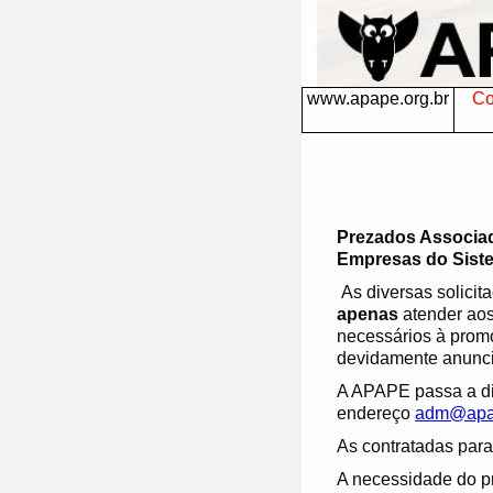
www.apape.org.br
Co
Prezados Associa
Empresas do Sistem
As diversas solici
apenas
atender aos
necessários à prom
devidamente anunci
A APAPE passa a di
endereço
adm@apap
As contratadas para
A necessidade do p