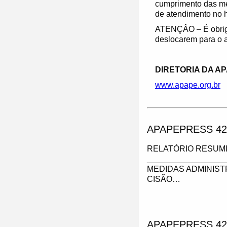
cumprimento das med
de atendimento no h
ATENÇÂO – É obriga
deslocarem para o a
DIRETORIA DA AP
www.apape.org.br
APAPEPRESS 42
RELATÓRIO RESUMI
_________________
MEDIDAS ADMINIST
CISÃO…
APAPEPRESS 42