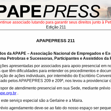
ntinue associado lutando para garantir seus direitos junto à Pe
Edição 211
APAPEPRESS 211
dos da APAPE – Associação Nacional de Empregados e E
a Petrobras e Sucessoras, Participantes e Assistidos da 
tações apresentadas por associados para apoio presencial em 
 que têm dificuldades para entender os procedimentos e docu
oção de ações individuais, por intermédio do Escritório Conv
ado pelos APAPEPRES 209 e 209ª, nos levou a providenciar o
spor de atendimento presencial em sua Sede, mediante prévi
e.org.br
.
 este serviço especial são a Gerlaine e a Maira.
révio agendamento deve-se ao fato do nosso espaço ser pequen