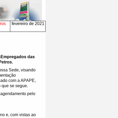
tros
fevereiro de 2021
x-Empregados das
Petros.
nossa Sede, visando
mentação
eniado com a APAPE,
 que se segue.
o agendamento pelo
o e, com vistas ao