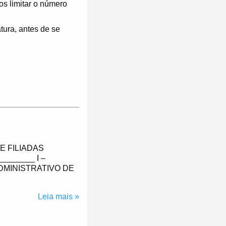
s limitar o número
ura, antes de se
E FILIADAS
_______ I –
DMINISTRATIVO DE
Leia mais »