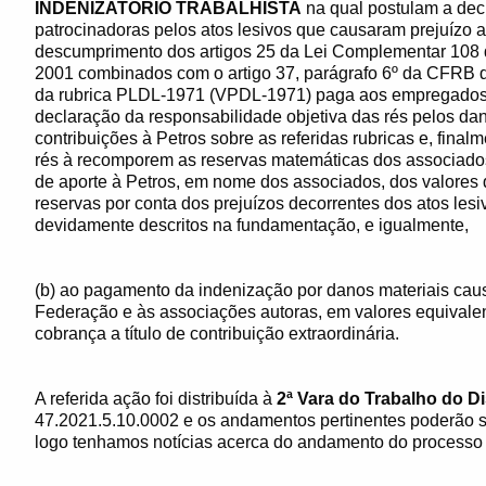
INDENIZATÓRIO TRABALHISTA
na qual postulam a dec
patrocinadoras pelos atos lesivos que causaram prejuízo
descumprimento dos artigos 25 da Lei Complementar 108
2001 combinados com o artigo 37, parágrafo 6º da CFRB de
da rubrica PLDL-1971 (VPDL-1971) paga aos empregados
declaração da responsabilidade objetiva das rés pelos da
contribuições à Petros sobre as referidas rubricas e, final
rés à recomporem as reservas matemáticas dos associados
de aporte à Petros, em nome dos associados, dos valores 
reservas por conta dos prejuízos decorrentes dos atos les
devidamente descritos na fundamentação, e igualmente,
(b) ao pagamento da indenização por danos materiais cau
Federação e às associações autoras, em valores equivale
cobrança a título de contribuição extraordinária.
A referida ação foi distribuída à
2ª Vara do Trabalho do Di
47.2021.5.10.0002 e os andamentos pertinentes poderão se
logo tenhamos notícias acerca do andamento do processo