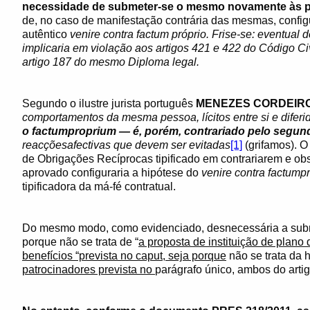
necessidade de submeter-se o mesmo novamente às p
de, no caso de manifestação contrária das mesmas, configu
autêntico
venire contra factum próprio. Frise-se: eventual
implicaria em violação aos artigos 421 e 422 do Código Civ
artigo 187 do mesmo Diploma legal.
Segundo o ilustre jurista português
MENEZES CORDEIR
comportamentos da mesma pessoa, lícitos entre si e difer
o factumproprium — é, porém, contrariado pelo segun
reacçõesafectivas que devem ser evitadas
[1]
(grifamos). O
de Obrigações Recíprocas tipificado em contrariarem e ob
aprovado configuraria a hipótese do
venire contra factump
tipificadora da má-fé contratual.
Do mesmo modo, como evidenciado, desnecessária a subm
porque não se trata de “
a proposta de instituição de plano
benefícios “prevista no caput, seja porque
não se trata da 
patrocinadores prevista no
parágrafo único, ambos do arti