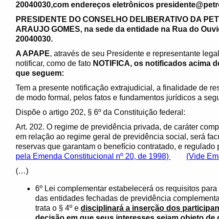
20040030,com endereços eletrônicos presidente@petr
PRESIDENTE DO CONSELHO DELIBERATIVO DA PETR
ARAUJO GOMES, na sede da entidade na Rua do Ouvidor
20040030.
A APAPE
, através de seu Presidente e representante lega
notificar, como de fato
NOTIFICA, os notificados acima des
que seguem:
Tem a presente notificação extrajudicial, a finalidade de r
de modo formal, pelos fatos e fundamentos jurídicos a segu
Dispõe o artigo 202, § 6º da Constituição federal:
Art. 202. O regime de previdência privada, de caráter co
em relação ao regime geral de previdência social, será fac
reservas que garantam o benefício contratado, e regula
pela Emenda Constitucional nº 20, de 1998)
(Vide Eme
(…)
6º Lei complementar estabelecerá os requisitos par
das entidades fechadas de previdência complementar
trata o § 4º e
disciplinará a inserção dos participa
decisão em que seus interesses sejam objeto de 