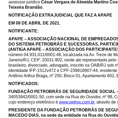
assessor juridico
César Vergara de Almeida Martins Cos
Teixeira Brandão
.
NOTIFICAÇÃO EXTRAJUDICIAL QUE FAZ A APAPE
EM 08 DE ABRIL DE
2021.
NOTIFICANTE:
APAPE – ASSOCIAÇÃO NACIONAL DE EMPREGADO
DO SISTEMA PETROBRÁS E SUCESSORAS, PARTICIP
(ANTIGA APAPE – ASSOCIAÇÃO DOS PARTICIPANTE
número 04.931.011/0001-46, localizada na Av. Treze de Mai
Janeiro/RJ, CEP: 20031-902, neste ato representada pelo
brasileiro, divorciado, advogado, inscrito na OAB/RJ sob 
identidade IFP-1512v472 e CPF-239818907-44, residente 
Antônio Arthur Braga, nº 250, Bloco 01, Apartamento 602,
NOTIFICADOS:
FUNDAÇÃO PETROBRÁS DE SEGURIDADE SOCIAL 
34053942/0001-50, com sede na Rua do Ouvidor, nº 98, C
cujo endereço eletrônico é
www.petros.com.br
, através d
PRESIDENTE DA
FUNDAÇÃO PETROBRÁS DE SEGURI
MACEDO DIAS, na sede da entidade na Rua do Ouvidor,