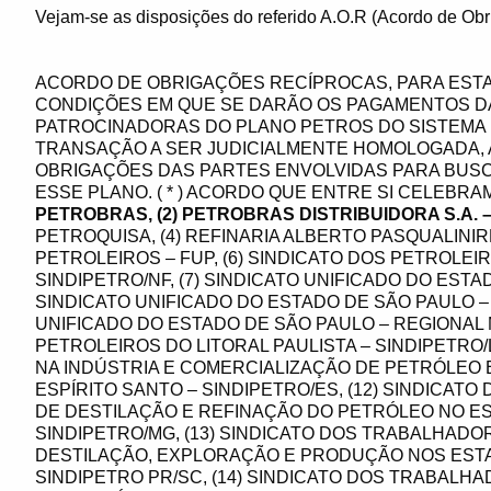
Vejam-se as disposições do referido A.O.R (Acordo de Ob
ACORDO DE OBRIGAÇÕES RECÍPROCAS, PARA EST
CONDIÇÕES EM QUE SE DARÃO OS PAGAMENTOS D
PATROCINADORAS DO PLANO PETROS DO SISTEMA
TRANSAÇÃO A SER JUDICIALMENTE HOMOLOGADA, 
OBRIGAÇÕES DAS PARTES ENVOLVIDAS PARA BUS
ESSE PLANO. ( * ) ACORDO QUE ENTRE SI CELEBRA
PETROBRAS, (2) PETROBRAS DISTRIBUIDORA S.A. 
PETROQUISA, (4) REFINARIA ALBERTO PASQUALINIRE
PETROLEIROS – FUP, (6) SINDICATO DOS PETROLE
SINDIPETRO/NF, (7) SINDICATO UNIFICADO DO ESTAD
SINDICATO UNIFICADO DO ESTADO DE SÃO PAULO – 
UNIFICADO DO ESTADO DE SÃO PAULO – REGIONAL M
PETROLEIROS DO LITORAL PAULISTA – SINDIPETRO/L
NA INDÚSTRIA E COMERCIALIZAÇÃO DE PETRÓLEO 
ESPÍRITO SANTO – SINDIPETRO/ES, (12) SINDICAT
DE DESTILAÇÃO E REFINAÇÃO DO PETRÓLEO NO ES
SINDIPETRO/MG, (13) SINDICATO DOS TRABALHADO
DESTILAÇÃO, EXPLORAÇÃO E PRODUÇÃO NOS ESTA
SINDIPETRO PR/SC, (14) SINDICATO DOS TRABALH