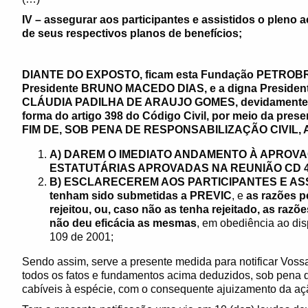
IV – assegurar aos participantes e assistidos o pleno 
de seus respectivos planos de benefícios;
DIANTE DO EXPOSTO,
ficam
esta Fundação PETROBRÁS
Presidente
BRUNO MACEDO DIAS, e a digna Presidente 
CLÁUDIA PADILHA DE ARAUJO GOMES, devidamente not
forma do artigo 398 do Código Civil, por meio da p
FIM DE, SOB PENA DE RESPONSABILIZAÇÃO CIVIL, 
A) DAREM O IMEDIATO ANDAMENTO À APROV
ESTATUTÁRIAS APROVADAS NA REUNIÃO CD 43
B) ESCLARECEREM AOS PARTICIPANTES E ASSI
tenham sido submetidas a PREVIC
, e
as razões p
rejeitou, ou, caso não as tenha rejeitado, as ra
não deu eficácia as mesmas
, em obediência ao dis
109 de 2001;
Sendo assim, serve a presente medida para notificar Voss
todos os fatos e fundamentos acima deduzidos, sob pena 
cabíveis à espécie, com o consequente ajuizamento da ação