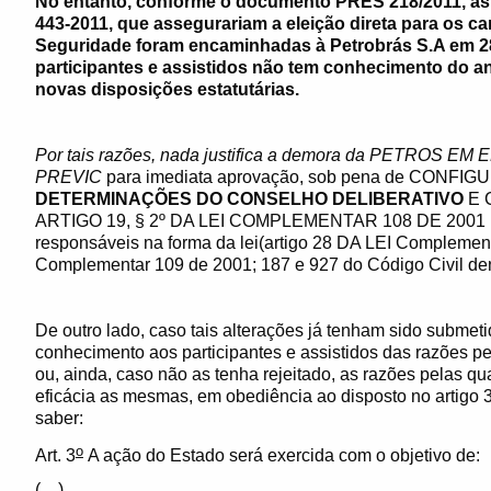
No entanto, conforme o documento PRES 218/2011, as
443-2011, que assegurariam a eleição direta para os ca
Seguridade foram encaminhadas à Petrobrás S.A em 28
participantes e assistidos não tem conhecimento do
novas disposições estatutárias.
Por tais razões, nada justifica a demora da PETRO
PREVIC
para imediata aprovação, sob pena de CONFI
DETERMINAÇÕES DO CONSELHO DELIBERATIVO
E 
ARTIGO 19, § 2º DA LEI COMPLEMENTAR 108 DE 2001 pa
responsáveis na forma da lei(artigo 28 DA LEI Complementa
Complementar 109 de 2001; 187 e 927 do Código Civil dent
De outro lado, caso tais alterações já tenham sido subme
conhecimento aos participantes e assistidos das razões pel
ou, ainda, caso não as tenha rejeitado, as razões pelas 
eficácia as mesmas, em obediência ao disposto no artigo 
saber:
o
Art. 3
A ação do Estado será exercida com o objetivo de:
(…)