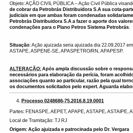
Objeto: AÇÃO CIVIL PÚBLICA – Ação Civil Pública visan
de cobrar da Petrobrás Distribuidora S.A sua cota-pa
judiciais em que ambas foram condenadas solidariam
Petrobrás Distribuidora S.A a fazer o aporte dos valo
condenações para o Plano Petros Sistema Petrobrás
.
Situação
: Ação ajuizada seria ajuizada dia 22.09.201
ASTAPE, ASPENE-SE, APASPETRO/RN, APAPESP.
ALTERAÇÃO:
Após ampla discussão sobre o respons
necessários para elaboração da perícia, foram acolhi
associações quanto ao particular, razão pela qual torn
os documentos solicitados pelo expert. Aguarda elabor
Processo 0248686-75.2016.8.19.0001
Partes: FENASPE, AEPET, APAPE, ASTAPE, ASTAIPE, 
Local de Tramitação: TJ RJ
Origem: Ação ajuizada e patrocinada pelo Dr. Vergara