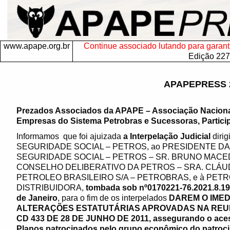
www.apape.org.br
Continue associado lutando para garantir
Edição 227
APAPEPRESS 
Prezados Associados da APAPE – Associação Nacion
Empresas do Sistema Petrobras e Sucessoras, Particip
Informamos que foi ajuizada
a Interpelação Judicial
diri
SEGURIDADE SOCIAL – PETROS, ao PRESIDENTE 
SEGURIDADE SOCIAL – PETROS – SR. BRUNO MACED
CONSELHO DELIBERATIVO DA PETROS – SRA. CLÁUD
PETROLEO BRASILEIRO S/A – PETROBRAS, e à PETR
DISTRIBUIDORA,
tombada sob nº0170221-76.2021.8.19.0
de Janeiro
, para o fim de os interpelados
DAREM O IME
ALTERAÇÕES ESTATUTÁRIAS APROVADAS NA REUN
CD 433 DE 28 DE JUNHO DE 2011, assegurando o acess
Planos patrocinados pelo grupo econômico do patrocin