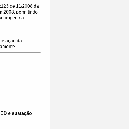
 2123 de 11/2008 da
 2008, permitindo
vo impedir a
pelação da
vamente.
.
PED e sustação