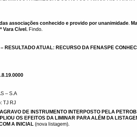
das associações conhecido e provido por unanimidade
.
Ma
 Vara Cível.
Findo.
A – RESULTADO ATUAL: RECURSO DA FENASPE CONHECI
.8.19.0000
S – S.A
: TJ RJ
 AGRAVO DE INSTRUMENTO INTERPOSTO PELA PETROB
PLIOU OS EFEITOS DA LIMINAR PARA ALÉM DA LISTAG
OM A INICIAL
(nova listagem).