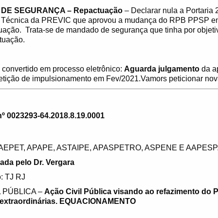
DE SEGURANÇA – Repactuação
– Declarar nula a Portaria
se Técnica da PREVIC que aprovou a mudança do RPB PPSP em
tuação. Trata-se de mandado de segurança que tinha por objeti
tuação.
 convertido em processo eletrônico:
Aguarda julgamento
da a
etição de impulsionamento em Fev/2021.Vamors peticionar no
 0023293-64.2018.8.19.0001
 AEPET, APAPE, ASTAIPE, APASPETRO, ASPENE E AAPESP
ada pelo Dr. Vergara
: TJ RJ
L PÚBLICA –
Ação Civil Pública visando ao refazimento do 
s extraordinárias. EQUACIONAMENTO