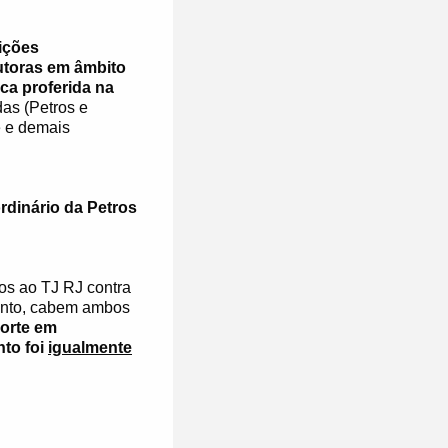
ições
utoras em âmbito
ca proferida na
das (Petros e
e e demais
rdinário da Petros
os ao TJ RJ contra
tanto, cabem ambos
corte em
nto foi
igualmente