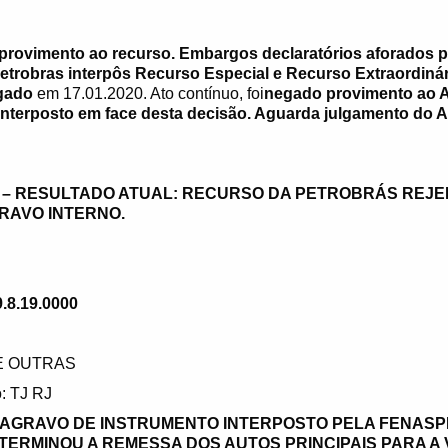
provimento ao recurso. Embargos declaratórios aforados p
Petrobras interpôs Recurso Especial e Recurso Extraordinár
gado
em 17.01.2020. Ato contínuo, foi
negado provimento ao 
interposto em face desta decisão. Aguarda julgamento do A
A – RESULTADO ATUAL: RECURSO DA PETROBRÁS REJE
RAVO INTERNO.
.8.19.0000
 E OUTRAS
: TJ RJ
 AGRAVO DE INSTRUMENTO INTERPOSTO PELA FENASP
TERMINOU A REMESSA DOS AUTOS PRINCIPAIS PARA A