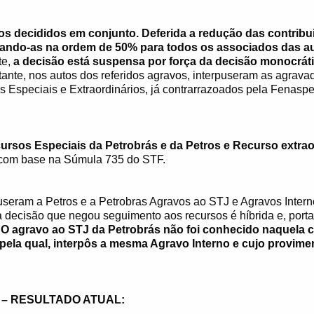
os decididos em conjunto. Deferida a redução das contribu
fixando-as na ordem de 50% para todos os associados das a
te,
a decisão está suspensa por força da decisão monocráti
tante, nos autos dos referidos agravos, interpuseram as agrava
s Especiais e Extraordinários, já contrarrazoados pela Fenasp
ursos Especiais da Petrobrás e da Petros e Recurso extrao
com base na Súmula 735 do STF.
puseram a Petros e a Petrobras Agravos ao STJ e Agravos Intern
(a decisão que negou seguimento aos recursos é híbrida e, por
.
O agravo ao STJ da Petrobrás não foi conhecido naquela 
pela qual, interpôs a mesma Agravo Interno e cujo provime
 – RESULTADO ATUAL: