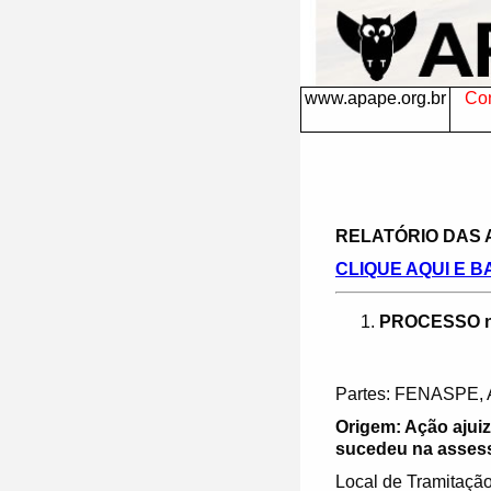
www.apape.org.br
Con
RELATÓRIO DAS A
CLIQUE AQUI E B
PROCESSO nº
Partes: FENASPE,
Origem: Ação ajuiz
sucedeu na assesso
Local de Tramitaç