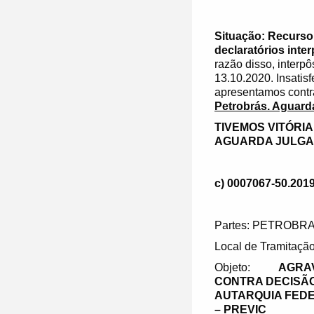
Situação: Recurso
declaratórios inte
razão disso, interp
13.10.2020. Insatis
apresentamos contr
Petrobrás. Aguard
TIVEMOS VITÓRI
AGUARDA JULGA
c) 0007067-50.2019
Partes: PETROBRA
Local de Tramitação
Objeto:
AGRAV
CONTRA DECISÃO 
AUTARQUIA FED
– PREVIC