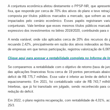
A conjuntura econômica afetou diretamente o PPSP-NR, que apresento
fixa, que responde por cerca de 70% dos ativos do plano e teve retraç
composta por títulos públicos marcados a mercado, que sofrem as os
impactados pelo cenário econômico. Esses papéis registraram vari
conjunturais. Vale lembrar que esses mesmos títulos públicos marca
expressivo dos investimentos no biênio 2019/2020, contribuindo para o r
A renda variável, onde são aplicados cerca de 20% dos recursos do 
recuando 2,42%, principalmente em razão dos ativos indexados ao Ibov
de empresas em que temos participação, registrou valorização de 6,0
Clique aqui para acessar a rentabilidade completa no Informe de I
Se compararmos a rentabilidade com o objetivo de retorno (taxa de jur
das aplicações financeiras ficou cerca de 19 pontos percentuais abai
deficit de R$ 775,7 milhões. Esse valor é inferior ao limite de deficit
equacionamento. Em 2021, foi contabilizado valor de R$ 743,7 milhõ
Interbras, que já foi transitado em julgado, sendo reconhecido para 
redução do deficit.
Em 2022, o plano registra recuperação, com rentabilidade de 4,01%, a
25/3.