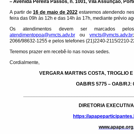
– Avenida Pereira Passos, n. 1001, Vila Assunção, Por
A partir de
16 de maio de 2022
estaremos atendendo ness
feira das 09h às 12h e das 14h às 17h, mediante prévio 
Os atendimentos devem ser marcados pel
atendimentopoa@vmcts.adv.br
ou
vmcts@vmcts.adv.br
2066/98632-1255 e pelos telefones (21)2240-2115/2210-
Teremos prazer em recebê-lo nas novas sedes.
Cordialmente,
VERGARA MARTINS COSTA, TROGLIO 
OAB/RS 5775
–
OAB/RJ: 
_________________________________________
DIRETORIA EXECUTIVA
https://apapeparticipantes
www.apape.org