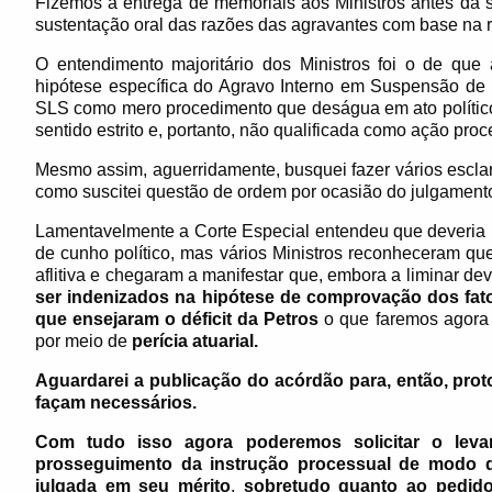
Fizemos a entrega de memoriais aos Ministros antes da 
sustentação oral das razões das agravantes com base na 
O entendimento majoritário dos Ministros foi o de que
hipótese específica do Agravo Interno em Suspensão de L
SLS como mero procedimento que deságua em ato político 
sentido estrito e, portanto, não qualificada como ação proc
Mesmo assim, aguerridamente, busquei fazer vários esclar
como suscitei questão de ordem por ocasião do julgamento
Lamentavelmente a Corte Especial entendeu que deveria 
de cunho político, mas vários Ministros reconheceram qu
aflitiva e chegaram a manifestar que, embora a liminar 
ser indenizados na hipótese de comprovação dos fat
que ensejaram o déficit da Petros
o que faremos agora 
por meio de
perícia atuarial.
Aguardarei a publicação do acórdão para, então, pro
façam necessários.
Com tudo isso agora poderemos solicitar o le
prosseguimento da instrução processual de modo qu
julgada em seu mérito
,
sobretudo quanto ao pedido