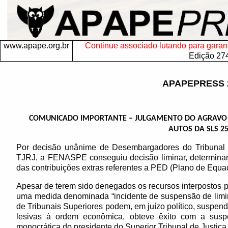
www.apape.org.br
Continue associado lutando para garantir
Edição 27
APAPEPRESS 
COMUNICADO IMPORTANTE – JULGAMENTO DO AGRAVO 
AUTOS DA SLS 2
Por decisão unânime de Desembargadores do Tribunal 
TJRJ, a FENASPE conseguiu decisão liminar, determina
das contribuições extras referentes a PED (Plano de Equac
Apesar de terem sido denegados os recursos interpostos par
uma medida denominada “incidente de suspensão de limina
de Tribunais Superiores podem, em juízo político, suspen
lesivas à ordem econômica, obteve êxito com a suspe
monocrática do presidente do Superior Tribunal de Justiça