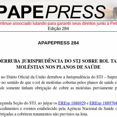
tinue associado lutando para garantir seus direitos junto à Pet
Edição 284
APAPEPRESS 284
DERRUBA JURISPRUDÊNCIA DO STJ SOBRE ROL T
MOLÉSTIAS NOS PLANOS DE SAÚDE
 no Diário Oficial da União derrubou a Jurisprudência do STJ – Superi
 no sentido de que o rol de moléstias cobertas pelos planos de saúde er
de somente tinham obrigação de cobrir as moléstias previamente p
egunda Seção do STJ, ao julgar os
EREsp 1886929
e
EREsp 188970
rocedimentos e eventos estabelecido pela Agência Nacional de Saúde 
rigadas a cobrirem tratamentos não previstos na lista.