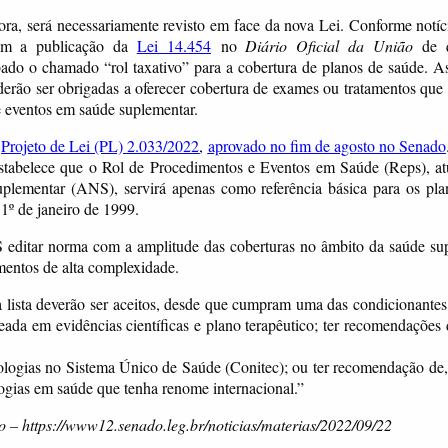
ora, será necessariamente revisto em face da nova Lei. Conforme notíci
m a publicação da
Lei 14.454
no
Diário Oficial da União
de q
bado o chamado “rol taxativo” para a cobertura de planos de saúde. A
derão ser obrigadas a oferecer cobertura de exames ou tratamentos que 
e eventos em saúde suplementar.
o
Projeto de Lei (PL) 2.033/2022
,
aprovado no fim de agosto no Senado
estabelece que o Rol de Procedimentos e Eventos em Saúde (Reps), at
plementar (ANS), servirá apenas como referência básica para os pla
 1º de janeiro de 1999.
editar norma com a amplitude das coberturas no âmbito da saúde supl
mentos de alta complexidade.
 lista deverão ser aceitos, desde que cumpram uma das condicionantes: 
seada em evidências científicas e plano terapêutico; ter recomendaçõe
ologias no Sistema Único de Saúde (Conitec); ou ter recomendação de
logias em saúde que tenha renome internacional.”
 – https://www12.senado.leg.br/noticias/materias/2022/09/22