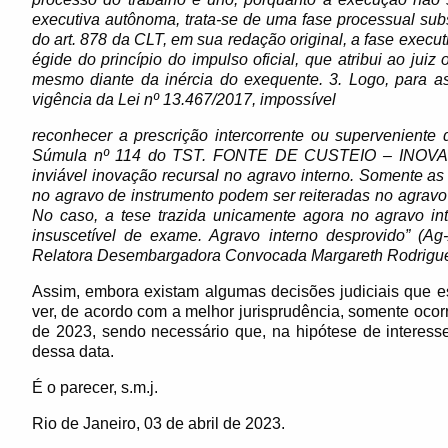
executiva autônoma, trata-se de uma fase processual sub
do art. 878 da CLT, em sua redação original, a fase execu
égide do princípio do impulso oficial, que atribui ao juiz
mesmo diante da inércia do exequente. 3. Logo, para as
vigência da Lei nº 13.467/2017, impossível
reconhecer a prescrição intercorrente ou superveniente d
Súmula nº 114 do TST. FONTE DE CUSTEIO – INO
inviável inovação recursal no agravo interno. Somente as
no agravo de instrumento podem ser reiteradas no agravo i
No caso, a tese trazida unicamente agora no agravo inte
insuscetível de exame. Agravo interno desprovido” (A
Relatora Desembargadora Convocada Margareth Rodrigue
Assim, embora existam algumas decisões judiciais que e
ver, de acordo com a melhor jurisprudência, somente oco
de 2023, sendo necessário que, na hipótese de interesse
dessa data.
É o parecer, s.m.j.
Rio de Janeiro, 03 de abril de 2023.