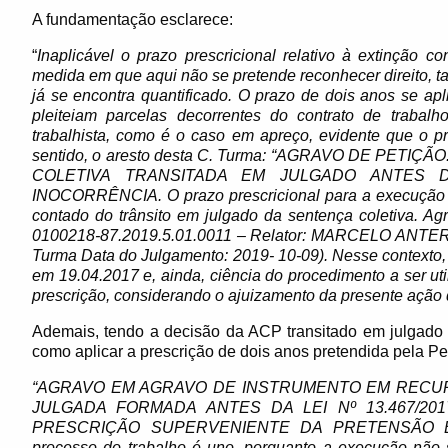
A fundamentação esclarece:
“
Inaplicável o prazo prescricional relativo à extinção co
medida em que aqui não se pretende reconhecer direito, t
já se encontra quantificado. O prazo de dois anos se ap
pleiteiam parcelas decorrentes do contrato de trabal
trabalhista, como é o caso em apreço, evidente que o pr
sentido, o aresto desta C. Turma: “AGRAVO DE PET
COLETIVA TRANSITADA EM JULGADO ANTES DA
INOCORRÊNCIA. O prazo prescricional para a execução in
contado do trânsito em julgado da sentença coletiva. Ag
0100218-87.2019.5.01.0011 – Relator: MARCELO ANT
Turma Data do Julgamento: 2019- 10-09). Nesse contexto, 
em 19.04.2017 e, ainda, ciência do procedimento a ser ut
prescrição, considerando o ajuizamento da presente ação 
Ademais, tendo a decisão da ACP transitado em julgado a
como aplicar a prescrição de dois anos pretendida pela Pe
“AGRAVO EM AGRAVO DE INSTRUMENTO EM RECUR
JULGADA FORMADA ANTES DA LEI Nº 13.467/2
PRESCRIÇÃO SUPERVENIENTE DA PRETENSÃO EX
processo do trabalho é uno, porquanto a execução não