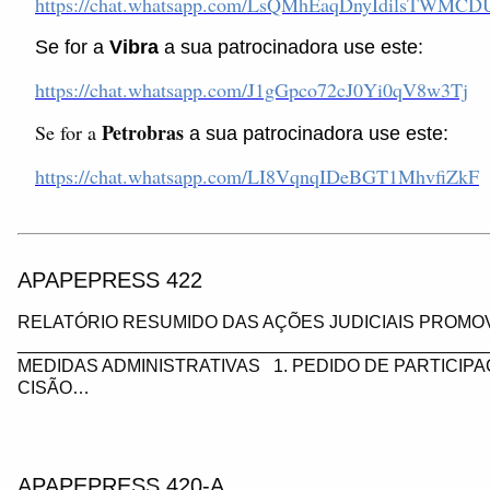
https://chat.whatsapp.com/LsQMhEaqDnyIdilsTWMCD
Se for a
Vibra
a sua patrocinadora use este:
https://chat.whatsapp.com/J1gGpco72cJ0Yi0qV8w3Tj
Petrobras
Se for a
a sua patrocinadora use este:
https://chat.whatsapp.com/LI8VqnqIDeBGT1MhvfiZkF
APAPEPRESS 422
RELATÓRIO RESUMIDO DAS AÇÕES JUDICIAIS PROMOV
_________________________________________________
MEDIDAS ADMINISTRATIVAS 1. PEDIDO DE PARTICIP
CISÃO…
APAPEPRESS 420-A