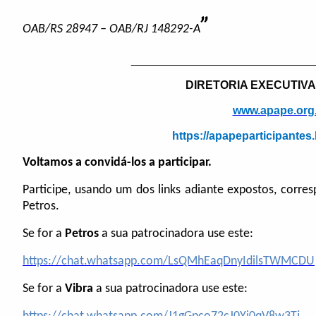
”
OAB/RS 28947 – OAB/RJ 148292-A
_____________________________
DIRETORIA EXECUTIVA
www.apape.org
https://apapeparticipante
Voltamos a convidá-los a participar.
Participe, usando um dos links adiante expostos, corre
Petros.
Se for a
Petros
a sua patrocinadora use este:
https://chat.whatsapp.com/LsQMhEaqDnyIdilsTWMCDU
Se for a
Vibra
a sua patrocinadora use este: