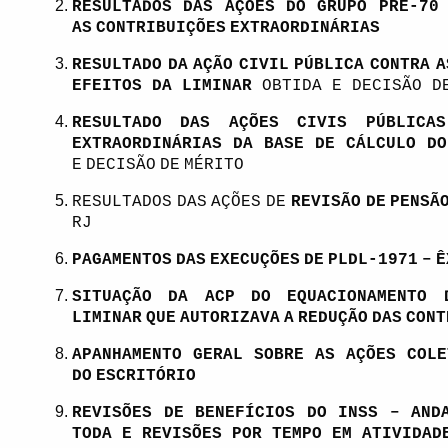
RESULTADOS DAS AÇÕES DO GRUPO PRÉ-70
AS
CONTRIBUIÇÕES
EXTRAORDINÁRIAS
RESULTADO
DA
AÇÃO
CIVIL
PÚBLICA
CONTRA
A
EFEITOS DA LIMINAR
OBTIDA E DECISÃO D
RESULTADO DAS AÇÕES CIVIS PÚBLICA
EXTRAORDINÁRIAS DA BASE DE CÁLCULO DO
E
DECISÃO
DE
MÉRITO
RESULTADOS
DAS
AÇÕES
DE
REVISÃO
DE
PENSÃ
RJ
PAGAMENTOS
DAS
EXECUÇÕES
DE
PLDL-1971
–
Ê
SITUAÇÃO DA ACP DO EQUACIONAMENTO 
LIMINAR
QUE
AUTORIZAVA
A
REDUÇÃO
DAS
CONT
APANHAMENTO GERAL SOBRE AS AÇÕES COLE
DO
ESCRITÓRIO
REVISÕES DE BENEFÍCIOS DO INSS – AND
TODA E REVISÕES POR TEMPO EM ATIVIDAD