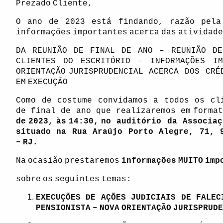
Prezado
Cliente,
O
ano
de
2023
está
findando,
razão
pela
informações
importantes
acerca
das
atividade
DA REUNIÃO DE FINAL DE ANO – REUNIÃO DE
CLIENTES DO ESCRITÓRIO – INFORMAÇÕES
IM
ORIENTAÇÃO
JURISPRUDENCIAL ACERCA DOS CRÉ
EM
EXECUÇÃO
Como de costume convidamos a todos os cl
de final de ano que realizaremos em
format
de
2023,
às
14:30,
no auditório da Associaç
situado na Rua Araújo Porto Alegre, 71, 
–
RJ.
Na
ocasião
prestaremos
informações
MUITO
imp
sobre
os
seguintes
temas:
EXECUÇÕES DE AÇÕES JUDICIAIS DE FALEC
PENSIONISTA
–
NOVA
ORIENTAÇÃO
JURISPRUDE