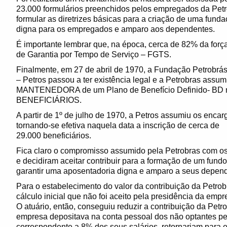
23.000 formulários preenchidos pelos empregados da Petro
formular as diretrizes básicas para a criação de uma fund
digna para os empregados e amparo aos dependentes.
É importante lembrar que, na época, cerca de 82% da forç
de Garantia por Tempo de Serviço – FGTS.
Finalmente, em 27 de abril de 1970, a Fundação Petrobrá
– Petros passou a ter existência legal e a Petrobras ass
MANTENEDORA de um Plano de Benefício Definido- BD n
BENEFICIÁRIOS.
A partir de 1º de julho de 1970, a Petros assumiu os encarg
tornando-se efetiva naquela data a inscrição de cerca de
29.000 beneficiários.
Fica claro o compromisso assumido pela Petrobras com 
e decidiram aceitar contribuir para a formação de um fund
garantir uma aposentadoria digna e amparo a seus depen
Para o estabelecimento do valor da contribuição da Petrob
cálculo inicial que não foi aceito pela presidência da emp
O atuário, então, conseguiu reduzir a contribuição da Petr
empresa depositava na conta pessoal dos não optantes pe
correspondente a 8% dos seus salários, retornariam para