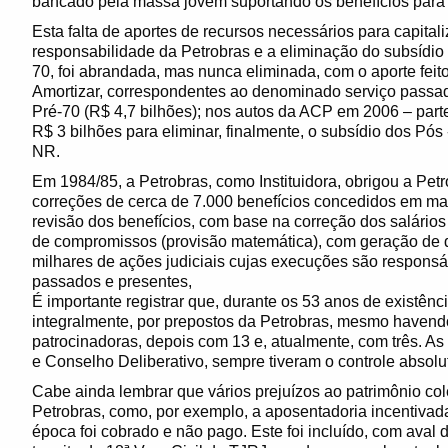
bancado pela massa jovem suportando os benefícios para 
Esta falta de aportes de recursos necessários para capital
responsabilidade da Petrobras e a eliminação do subsídio
70, foi abrandada, mas nunca eliminada, com o aporte feit
Amortizar, correspondentes ao denominado serviço passa
Pré-70 (R$ 4,7 bilhões); nos autos da ACP em 2006 – part
R$ 3 bilhões para eliminar, finalmente, o subsídio dos P
NR.
Em 1984/85, a Petrobras, como Instituidora, obrigou a Pet
correções de cerca de 7.000 benefícios concedidos em ma
revisão dos benefícios, com base na correção dos salário
de compromissos (provisão matemática), com geração de dé
milhares de ações judiciais cujas execuções são responsá
passados e presentes,
É importante registrar que, durante os 53 anos de existênc
integralmente, por prepostos da Petrobras, mesmo havendo 
patrocinadoras, depois com 13 e, atualmente, com três. As
e Conselho Deliberativo, sempre tiveram o controle absolu
Cabe ainda lembrar que vários prejuízos ao patrimônio col
Petrobras, como, por exemplo, a aposentadoria incentivad
época foi cobrado e não pago. Este foi incluído, com aval 