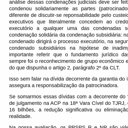
análise dessas condenações judiciais deve ser fei
condenou solidariamente as partes (patrocinad
diferente de discutir-se reponsabilidade pelo custeio
executivos que literalmente concedem ao credo
executório a qualquer uma das condenadas sol
condenação solidária da condenação subsidiária: na
condenado dirigirá o processo executório, na segu
condenado subsidiários na hipótese de inadim
importante referir que o fundamento jurídico da
sempre foi o reconhecimento de grupo econômico en
do que dispunha o artigo 2, parágrafo 2º da CLT.
Isso sem falar na dívida decorrente da garantia do 
assegura a responsabilização da patrocinadora.
Se somarmos essas dívidas com a decorrente do 
de julgamento na ACP na 18ª Vara Cível do TJRJ, 
16 bilhões, a redução significativa ou elimina
realidade.
Na nossa avaliação, os PPSPS R e NR são viáv