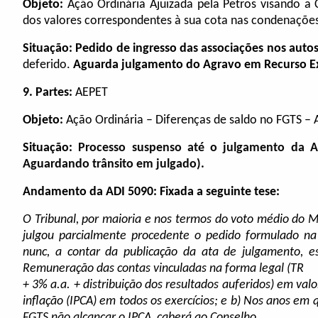
Objeto:
Ação Ordinária Ajuizada pela Petros visando a
dos valores correspondentes à sua cota nas condenações
Situação:
Pedido de ingresso das associações nos auto
deferido.
Aguarda julgamento do Agravo em Recurso Ext
9.
Partes:
AEPET
Objeto:
Ação Ordinária – Diferenças de saldo no FGTS –
Situação:
Processo suspenso até o julgamento da A
Aguardando trânsito em julgado).
Andamento da ADI 5090: Fixada a seguinte tese:
O Tribunal, por maioria e nos termos do voto médio do Mi
julgou parcialmente procedente o pedido formulado na 
nunc, a contar da publicação da ata de julgamento, e
Remuneração das contas vinculadas na forma legal (TR
+ 3% a.a. + distribuição dos resultados auferidos) em valo
inflação (IPCA) em todos os exercícios; e b) Nos anos em
FGTS não alcançar o IPCA, caberá ao Conselho