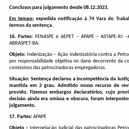
Conclusos para julgamento desde 08.12.2023.
Em tempo
:
expedida notificação à 74 Vara do Traba
termos da sentença.
16.
Partes:
FENASPE e AEPET – APAPE – ASTAPE-RJ –
ABRASPET-BA.
Objeto:
Indenização –
Ação indenizatória contra a Petro
por responsabilidade objetiva no dano decorrente da co
comissivos das patrocinadoras empregadoras.
Situação: Sentença declarou a incompetência da Justiça
mantida em 2 grau. Admitido nosso recurso de revis
provido. Fizemos embargos declaratórios, cujo pro
decisão ainda era omissa e obscura, foram interpost
julgamento.
17.
Partes:
APAPE
Objeto –
Interpelação Judicial das patrocinadoras Petro