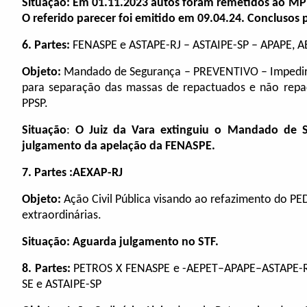
Situação: Em 01.11.2023 autos foram remetidos ao MP 
O referido parecer foi emitido em 09.04.24. Conclusos 
6.
Partes:
FENASPE e ASTAPE-RJ – ASTAIPE-SP – APAPE, A
Objeto:
Mandado de Segurança – PREVENTIVO – Impedir 
para separação das massas de repactuados e não repa
PPSP.
Situação
:
O Juiz da Vara extinguiu o Mandado de S
julgamento da apelação da FENASPE.
7.
Partes :
AEXAP-RJ
Objeto:
Ação Civil Pública visando ao refazimento do PE
extraordinárias
.
Situação:
Aguarda julgamento no STF.
8.
Partes:
PETROS X FENASPE e -AEPET–APAPE–ASTAPE-R
SE e ASTAIPE-SP