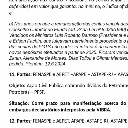
Remuneração das contas vinculadas na forma legal (TR
auferidos) em valor que garanta, no mínimo, o índice ofici
e
b) Nos anos em que a remuneração das contas vinculadas
Conselho Curador do Fundo (art. 3º da Lei nº 8.036/1990)
Vencidos os Ministros Luís Roberto Barroso (Presidente 
e Edson Fachin, que julgavam parcialmente procedente o 
das contas do FGTS não pode ser inferior à da caderneta 
novos depósitos efetuados a partir de 2025. Ficaram venci
Zanin, Alexandre de Moraes, Dias Toffoli e Gilmar Mendes
pedido. Plenário, 12.6.2024
11.
Partes:
FENASPE e AEPET –APAPE – ASTAPE-RJ – APA
Objeto:
Ação Civil Pública cobrando dívidas da Petrobra
Petrobrás – PPSP.
Situação
:
Corre prazo para manifestação acerca d
embargos declaratórios interpostos pela VIBRA.
12.
Partes:
FENASPE e AEPET, APAPE, ASTAPE-RJ, ASTAIPE-