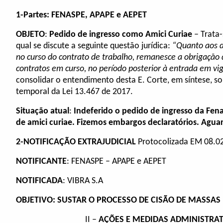
1-
Partes: FENASPE, APAPE e AEPET
OBJETO
:
Pedido de ingresso como Amici Curiae
– Trata-
qual se discute a seguinte questão jurídica:
“Quanto aos di
no curso do contrato de trabalho, remanesce a obrigaçã
contratos em curso, no período posterior à entrada em vig
consolidar o entendimento desta E. Corte, em síntese, so
temporal da
Lei 13.467 de 2017.
Situação atual
:
Indeferido o pedido de ingresso da Fen
de amici curiae. Fizemos embargos declaratórios. Agua
2-NOTIFICAÇÃO EXTRAJUDICIAL
Protocolizada EM 08.0
NOTIFICANTE
: FENASPE – APAPE e AEPET
NOTIFICADA
: VIBRA S.A
OBJETIVO: SUSTAR O PROCESSO DE CISÃO DE MASSAS 
II –
AÇÕES E MEDIDAS ADMINISTRA