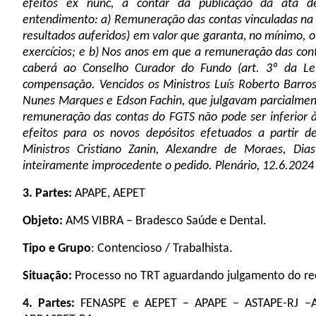
efeitos ex nunc, a contar da publicação da ata d
entendimento: a) Remuneração das contas vinculadas na f
resultados auferidos) em valor que garanta, no mínimo, o í
exercícios; e b) Nos anos em que a remuneração das cont
caberá ao Conselho Curador do Fundo (art. 3º da Le
compensação. Vencidos os Ministros Luís Roberto Barros
Nunes Marques e Edson Fachin, que julgavam parcialment
remuneração das contas do FGTS não pode ser inferior
efeitos para os novos depósitos efetuados a partir d
Ministros Cristiano Zanin, Alexandre de Moraes, Dia
inteiramente improcedente o pedido. Plenário, 12.6.2024
3.
Partes:
APAPE, AEPET
Objeto:
AMS VIBRA – Bradesco Saúde e Dental.
Tipo e Grupo
: Contencioso / Trabalhista.
Situação:
Processo no TRT aguardando julgamento do rec
4.
Partes:
FENASPE e AEPET – APAPE – ASTAPE-RJ –