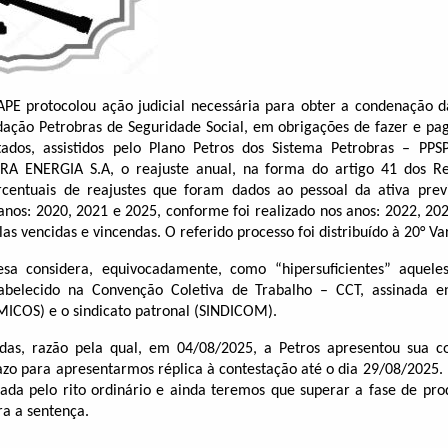
PE protocolou ação judicial necessária para obter a condenação 
dação Petrobras de Seguridade Social, em obrigações de fazer e pag
ados, assistidos pelo Plano Petros dos Sistema Petrobras – PP
BRA ENERGIA S.A, o reajuste anual, na forma do artigo 41 dos R
rcentuais de reajustes que foram dados ao pessoal da ativa prev
anos: 2020, 2021 e 2025, conforme foi realizado nos anos: 2022, 20
s vencidas e vincendas. O referido processo foi distribuído à 20° Var
sa considera, equivocadamente, como “hipersuficientes” aquel
tabelecido na Convenção Coletiva de Trabalho – CCT, assinada en
MICOS) e o sindicato patronal (SINDICOM).
das, razão pela qual, em 04/08/2025, a Petros apresentou sua co
azo para apresentarmos réplica à contestação até o dia 29/08/2025.
ada pelo rito ordinário e ainda teremos que superar a fase de pr
ira a sentença.