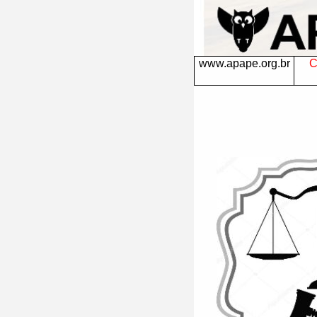
www.apape.org.br
C