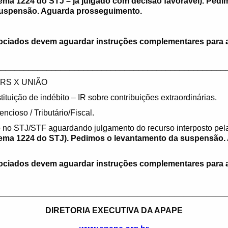
ema 1224 do STJ – já julgado com decisão favorável). Pedi
suspensão. Aguarda prosseguimento.
ociados devem aguardar instruções complementares para 
__________________________________________________
RS X UNIÃO
ituição de indébito – IR sobre contribuições extraordinárias.
encioso / Tributário/Fiscal.
 no STJ/STF aguardando julgamento do recurso interposto pela
tema 1224 do STJ). Pedimos o levantamento da suspensão.
ociados devem aguardar instruções complementares para 
__________________________________________________
DIRETORIA EXECUTIVA DA APAPE