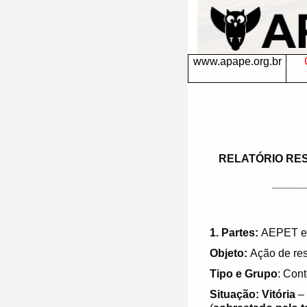
www.apape.org.br
RELATÓRIO RES
_____
1.
Partes:
AEPET e
Objeto:
Ação de rest
Tipo e Grupo
: Cont
Situação:
Vitória
– 