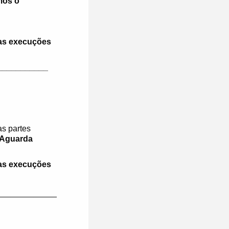
mos o
as execuções
___________
s partes
 Aguarda
as execuções
_____________