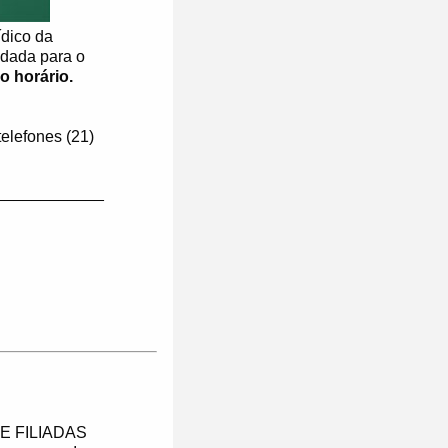
ídico da
dada para o
o horário.
telefones (21)
____________
E FILIADAS