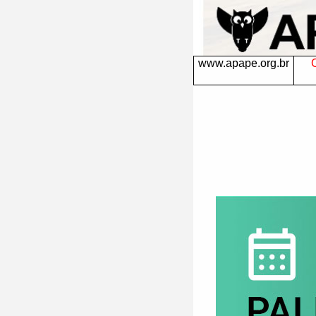
www.apape.org.br
C