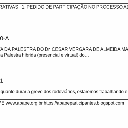
___________________________________________________
RATIVAS 1. PEDIDO DE PARTICIPAÇÃO NO PROCESSO A
0-A
A DA PALESTRA DO Dr. CESAR VERGARA DE ALMEIDA MA
 a Palestra híbrida (presencial e virtual) do…
1
anto durar a greve dos rodoviários, estaremos trabalhando e
__________________________________________________
ww.apape.org.br https://apapeparticipantes.blogspot.com