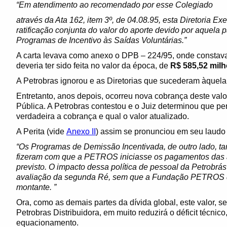
“Em atendimento ao recomendado por esse Colegiado
através da Ata 162, item 3º, de 04.08.95, esta Diretoria Ex
ratificação conjunta do valor do aporte devido por aquela 
Programas de Incentivo às Saídas Voluntárias.”
A carta levava como anexo o DPB – 224/95, onde constava
deveria ter sido feita no valor da época, de
R$ 585,52 mil
A Petrobras ignorou e as Diretorias que sucederam àquela
Entretanto, anos depois, ocorreu nova cobrança deste valor
Pública. A Petrobras contestou e o Juiz determinou que perí
verdadeira a cobrança e qual o valor atualizado.
A Perita (vide
Anexo II
) assim se pronunciou em seu laudo
“Os Programas de Demissão Incentivada, de outro lado, ta
fizeram com que a PETROS iniciasse os pagamentos das a
previsto. O impacto dessa política de pessoal da Petrobrás
avaliação da segunda Ré, sem que a Fundação PETROS d
montante. ”
Ora, como as demais partes da dívida global, este valor, s
Petrobras Distribuidora, em muito reduzirá o déficit técnic
equacionamento.