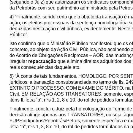
(segundo o Juiz) que autorizaram os sindicatos component
da Petrobrás com seu patrimônio administrado pela Petro
4) “Finalmente, sendo certo que o objeto da transação é m
ação, os efeitos processuais da sentença homologatória se
deduzidas nesta ação civil pública, evidentemente. Neste s
Público”.
Isto confirma que o Ministério Público manifestou que os e
concreto, ao objeto da Ação Civil Pública, não acolhendo 
do Acordo de Obrigações Recíprocas – AOR, das mudança
irregular
repactuação
que elimina direitos adquiridos dos
reais consequências daquele ato.
5) “À conta de tais fundamentos, HOMOLOGO, POR SENTE
jurídicos, a transação consubstanciada no termo de fls. 
EXTINTO O PROCESSO, COM EXAME DO MÉRITO, na forma 
Civil, EM RELAÇÃO AOS TRANSATORES, somente, específ
itens II, letra ´b´, nºs 1, 2, 8 e 10, do rol de pedidos formula
Finalmente, conclui o Juiz pela homologação do Termo de
decisão atinge apenas aos TRANSATORES, ou seja, àque
FUPSindipetros/Petrobrás/Petros, somente específica e exc
letra “b”, nºs 1, 2, 8 e 10, do rol de pedidos formulados na pe