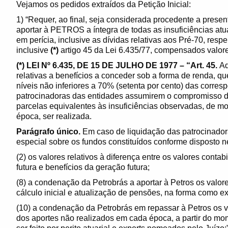
Vejamos os pedidos extraídos da Petição Inicial:
1) “Requer, ao final, seja considerada procedente a prese
aportar à PETROS a íntegra de todas as insuficiências atua
em perícia, inclusive as dívidas relativas aos Pré-70, resp
inclusive
(*)
artigo 45 da Lei 6.435/77, compensados valore
(*) LEI Nº 6.435, DE 15 DE JULHO DE 1977 – “Art. 45.
Ad
relativas a benefícios a conceder sob a forma de renda, q
níveis não inferiores a 70% (setenta por cento) das corre
patrocinadoras das entidades assumirem o compromisso de
parcelas equivalentes às insuficiências observadas, de m
época, ser realizada.
Parágrafo único.
Em caso de liquidação das patrocinadora
especial sobre os fundos constituídos conforme disposto nes
(2) os valores relativos à diferença entre os valores contab
futura e benefícios da geração futura;
(8) a condenação da Petrobrás a aportar à Petros os valore
cálculo inicial e atualização de pensões, na forma como e
(10) a condenação da Petrobrás em repassar à Petros os v
dos aportes não realizados em cada época, a partir do mo