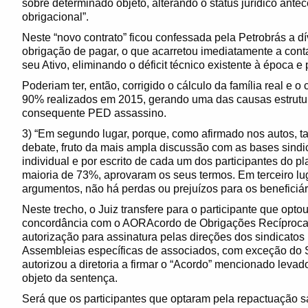
sobre determinado objeto, alterando o status jurídico ante
obrigacional”.
Neste “novo contrato” ficou confessada pela Petrobrás a dí
obrigação de pagar, o que acarretou imediatamente a conta
seu Ativo, eliminando o déficit técnico existente à época 
Poderiam ter, então, corrigido o cálculo da família real e 
90% realizados em 2015, gerando uma das causas estrutura
consequente PED assassino.
3) “Em segundo lugar, porque, como afirmado nos autos, t
debate, fruto da mais ampla discussão com as bases sind
individual e por escrito de cada um dos participantes do p
maioria de 73%, aprovaram os seus termos. Em terceiro lug
argumentos, não há perdas ou prejuízos para os beneficiár
Neste trecho, o Juiz transfere para o participante que opt
concordância com o AORAcordo de Obrigações Recíprocas
autorização para assinatura pelas direções dos sindicatos
Assembleias específicas de associados, com exceção do S
autorizou a diretoria a firmar o “Acordo” mencionado levad
objeto da sentença.
Será que os participantes que optaram pela repactuação