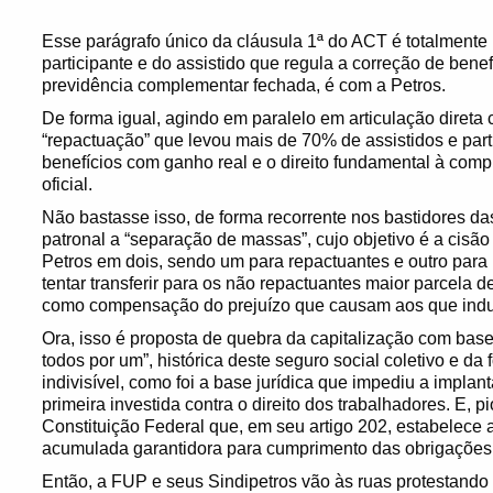
Esse parágrafo único da cláusula 1ª do ACT é totalmente i
participante e do assistido que regula a correção de ben
previdência complementar fechada, é com a Petros.
De forma igual, agindo em paralelo em articulação direta
“repactuação” que levou mais de 70% de assistidos e par
benefícios com ganho real e o direito fundamental à co
oficial.
Não bastasse isso, de forma recorrente nos bastidores 
patronal a “separação de massas”, cujo objetivo é a cisã
Petros em dois, sendo um para repactuantes e outro para
tentar transferir para os não repactuantes maior parcela
como compensação do prejuízo que causam aos que induzi
Ora, isso é proposta de quebra da capitalização com base
todos por um”, histórica deste seguro social coletivo e da
indivisível, como foi a base jurídica que impediu a impla
primeira investida contra o direito dos trabalhadores. E, 
Constituição Federal que, em seu artigo 202, estabelece 
acumulada garantidora para cumprimento das obrigações 
Então, a FUP e seus Sindipetros vão às ruas protestando c