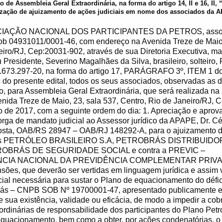
 de Assembleia Geral Extraordinária, na forma do artigo 14, II e 16, II, 
ização de ajuizamento de ações judiciais em nome dos associados da 
IAÇÃO NACIONAL DOS PARTICIPANTES DA PETROS, associ
ob 04931011/0001-46, com endereço na Avenida Treze de Maio,
eiro/RJ, Cep:20031-902, através de sua Diretoria Executiva, m
 Presidente, Severino Magalhães da Silva, brasileiro, solteiro,
673.297-20, na forma do artigo 17, PARÁGRAFO 3º, ITEM 1 do 
o presente edital, todos os seus associados, observadas as d
to, para Assembleia Geral Extraordinária, que será realizada na
nida Treze de Maio, 23, sala 537, Centro, Rio de Janeiro/RJ, 
 de 2017, com a seguinte ordem do dia: 1. Apreciação e aprov
orga de mandato judicial ao Assessor jurídico da APAPE, Dr. C
osta, OAB/RS 28947 – OAB/RJ 148292-A, para o ajuizamento de
sas PETRÓLEO BRASILEIRO S.A, PETROBRÁS DISTRIBUIDOR
BRÁS DE SEGURIDADE SOCIAL e contra a PREVIC –
IA NACIONAL DA PREVIDÊNCIA COMPLEMENTAR PRIVADA
nsões, que deverão ser vertidas em linguagem jurídica e assim v
cial necessária para sustar o Plano de equacionamento do défic
rás – CNPB SOB Nº 19700001-47, apresentado publicamente e
 sua existência, validade ou eficácia, de modo a impedir a co
ordinárias de responsabilidade dos participantes do Plano Petr
Equacionamento, bem como a obter, por ações condenatórias, o 