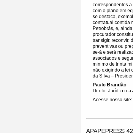
correspondentes a 
com o plano em equ
se destaca, exempl
contratual contida
Petrobrás, e, aind
procurador constit
transigir, reconvir
preventivas ou prep
se-á e será realiz
associados e segu
mínimo de trinta m
não exigindo a lei
da Silva – Presid
Paulo Brandão
Diretor Jurídico d
Acesse nosso site
APAPEPRESS 42