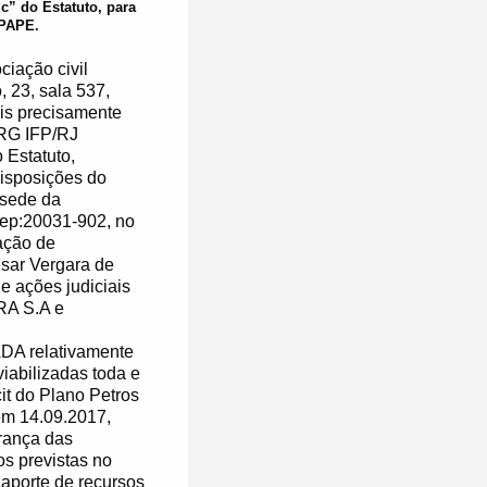
“c” do Estatuto, para
APAPE.
ação civil
 23, sala 537,
ais precisamente
 RG IFP/RJ
Estatuto,
isposições do
 sede da
Cep:20031-902, no
ação de
ésar Vergara de
 ações judiciais
A S.A e
 relativamente
iabilizadas toda e
it do Plano Petros
m 14.09.2017,
brança das
os previstas no
aporte de recursos