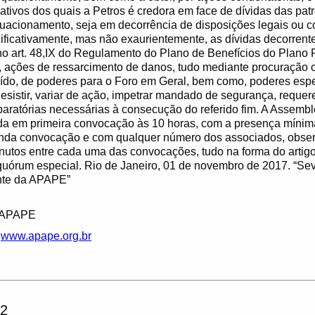
ativos dos quais a Petros é credora em face de dívidas das pat
acionamento, seja em decorrência de disposições legais ou co
ificativamente, mas não exaurientemente, as dívidas decorrent
 no art. 48,IX do Regulamento do Plano de Benefícios do Plano 
a, ações de ressarcimento de danos, tudo mediante procuração 
uído, de poderes para o Foro em Geral, bem como, poderes espe
, desistir, variar de ação, impetrar mandado de segurança, reque
aratórias necessárias à consecução do referido fim. A Assemble
ada em primeira convocação às 10 horas, com a presença mínim
nda convocação e com qualquer número dos associados, observ
inutos entre cada uma das convocações, tudo na forma do artigo
 quórum especial. Rio de Janeiro, 01 de novembro de 2017. “S
ente da APAPE”
a APAPE
:
www.apape.org.br
2