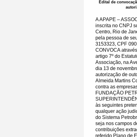
Edital de convocação
autor
A APAPE – ASSOC
inscrita no CNPJ s
Centro, Rio de Jan
pela pessoa de seu
3153323, CPF 090.
CONVOCA através d
artigo 7º do Estatu
Associação, na Ave
dia 13 de novembro
autorização de out
Almeida Martins C
contra as empre
FUNDAÇÃO PETRO
SUPERINTENDÊNC
às seguintes prete
qualquer ação judi
do Sistema Petrob
seja nos campos de
contribuições extra
referido Plano de 