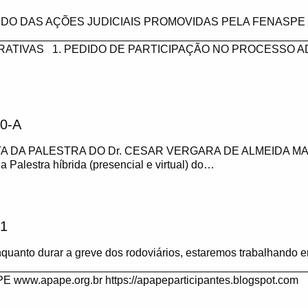
DO DAS AÇÕES JUDICIAIS PROMOVIDAS PELA FENASPE 
___________________________________________________
RATIVAS 1. PEDIDO DE PARTICIPAÇÃO NO PROCESSO A
0-A
A DA PALESTRA DO Dr. CESAR VERGARA DE ALMEIDA MA
 a Palestra híbrida (presencial e virtual) do…
1
anto durar a greve dos rodoviários, estaremos trabalhando e
__________________________________________________
ww.apape.org.br https://apapeparticipantes.blogspot.com