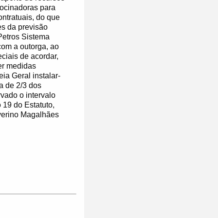
rocinadoras para
ntratuais, do que
es da previsão
Petros Sistema
com a outorga, ao
ciais de acordar,
rer medidas
ia Geral instalar-
a de 2/3 dos
ado o intervalo
 19 do Estatuto,
everino Magalhães