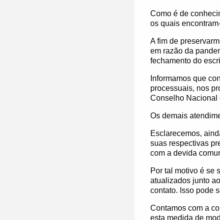
Como é de conhecime
os quais encontram-
A fim de preservarm
em razão da pandem
fechamento do escri
Informamos que con
processuais, nos pr
Conselho Nacional 
Os demais atendimen
Esclarecemos, aind
suas respectivas pr
com a devida comun
Por tal motivo é se
atualizados junto a
contato. Isso pode 
Contamos com a com
esta medida de modo