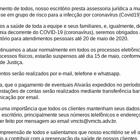
nto de todos, nosso escritório presta assessoria jurídica a mui
se em grupo de risco para a infecção por coronavírus (Covid19)
os a saúde de toda a equipe e seus familiares, e, igualmente, d
ia decorrente do COVID-19 (coronavírus), seremos obrigados a
tório para atendimentos pessoais até 20 de maio de 2020.
tinuamos a atuar normalmente em todos os processos eletrônic
ocessos físicos, estarão suspensos até dia 15 de maio, confor
de Justiça.
tos serão realizados por e-mail, telefone e whatsapp.
a, que o pagamento de eventuais Alvarás expedidos no período
estações de contas serão realizados mediante transferência ban
icação por email.
 suma importância que todos os clientes mantenham seus dados
o escritório, principalmente seus números telefônicos e endereç
ser feito por mensagem ao email vmcts@vmcts.adv.br.
preensão de todos e salientamos que nosso escritório se vê o
 a contribuir com a preservação da saúde de nossos clientes.