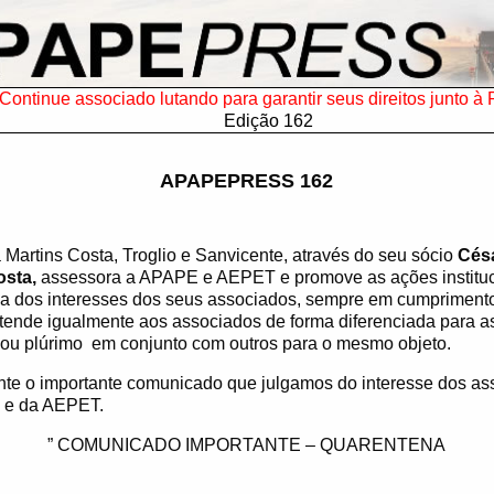
Continue associado lutando para garantir seus direitos junto à 
Edição 162
APAPEPRESS 162
 Martins Costa, Troglio e Sanvicente, através do seu sócio
Césa
osta,
assessora a APAPE e AEPET e promove as ações instituci
sa dos interesses dos seus associados, sempre em cumpriment
Atende igualmente aos associados de forma diferenciada para a
 ou plúrimo
em conjunto com outros para o mesmo objeto.
te o importante comunicado que julgamos do interesse dos as
e da AEPET.
” COMUNICADO IMPORTANTE – QUARENTENA