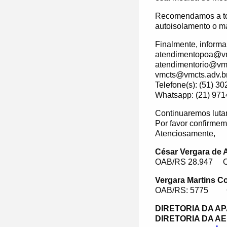
Recomendamos a tod
autoisolamento o m
Finalmente, informa
atendimentopoa@vm
atendimentorio@vmc
vmcts@vmcts.adv.br
Telefone(s): (51) 
Whatsapp: (21) 971
Continuaremos luta
Por favor confirme
Atenciosamente,
César Vergara de 
OAB/RS 28.947
Vergara Martins C
OAB/RS: 5775
DIRETORIA DA A
DIRETORIA DA A