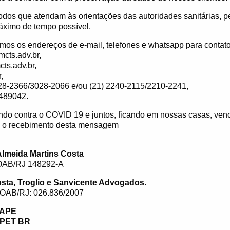
os que atendam às orientações das autoridades sanitárias,
áximo de tempo possível.
mos os endereços de e-mail, telefones e whatsapp para contato
cts.adv.br,
ts.adv.br,
,
3028-2366/3028-2066 e/ou (21) 2240-2115/2210-2241,
489042.
ndo contra o COVID 19 e juntos, ficando em nossas casas, ven
m o recebimento desta mensagem
Almeida Martins Costa
OAB/RJ 148292-A
osta, Troglio e Sanvicente Advogados.
OAB/RJ: 026.836/2007
PAPE
EPET BR