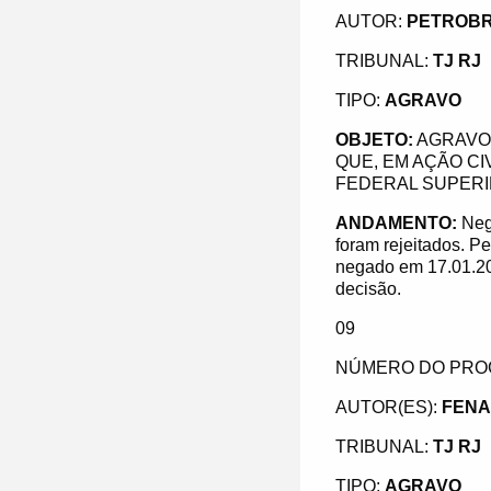
AUTOR:
PETROBR
TRIBUNAL:
TJ RJ
TIPO:
AGRAVO
OBJETO:
AGRAVO
QUE, EM AÇÃO CI
FEDERAL SUPERI
ANDAMENTO:
Neg
foram rejeitados. P
negado em 17.01.20
decisão.
09
NÚMERO DO PRO
AUTOR(ES):
FENA
TRIBUNAL:
TJ RJ
TIPO:
AGRAVO