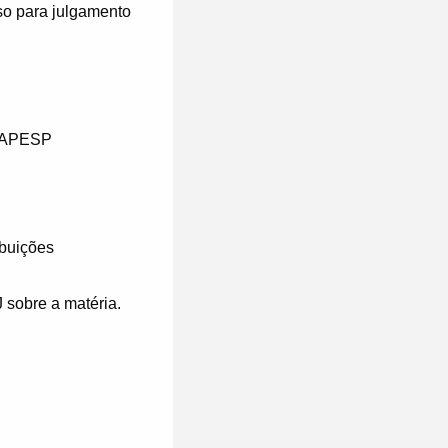
so para julgamento
APESP
ibuições
sobre a matéria.