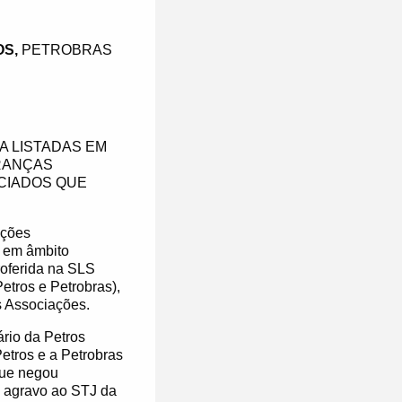
OS,
PETROBRAS
A LISTADAS EM
BRANÇAS
CIADOS QUE
ições
s em âmbito
roferida na SLS
etros e Petrobras),
s Associações.
rio da Petros
Petros e a Petrobras
que negou
O agravo ao STJ da