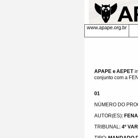
www.apape.org.br
APAPE e AEPET
i
conjunto com a FENA
01
NÚMERO DO PRO
AUTOR(ES):
FENA
TRIBUNAL:
4º VA
TIPO:
MANDADO 