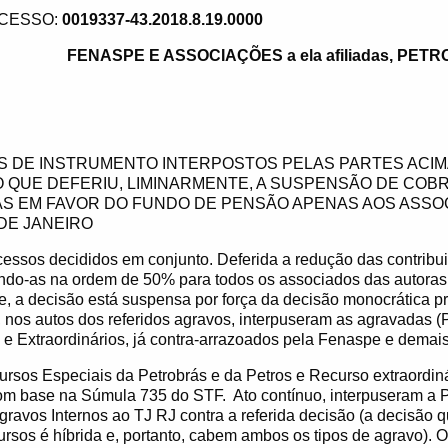
CESSO:
0019337-43.2018.8.19.0000
FENASPE E ASSOCIAÇÕES a ela afiliadas, PETR
S DE INSTRUMENTO INTERPOSTOS PELAS PARTES ACIM
O QUE DEFERIU, LIMINARMENTE, A SUSPENSÃO DE CO
S EM FAVOR DO FUNDO DE PENSÃO APENAS AOS ASSO
DE JANEIRO
os decididos em conjunto. Deferida a redução das contribu
xando-as na ordem de 50% para todos os associados das autora
e, a decisão está suspensa por força da decisão monocrática p
 nos autos dos referidos agravos, interpuseram as agravadas (P
e Extraordinários, já contra-arrazoados pela Fenaspe e demai
sos Especiais da Petrobrás e da Petros e Recurso extraordiná
om base na Súmula 735 do STF.
Ato contínuo, interpuseram a 
ravos Internos ao TJ RJ contra a referida decisão (a decisão 
rsos é híbrida e, portanto, cabem ambos os tipos de agravo). 