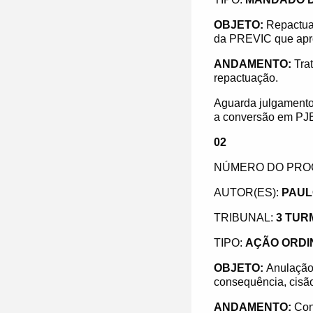
OBJETO:
Repactuaç
da PREVIC que apro
ANDAMENTO:
Tra
repactuação.
Aguarda julgamento
a conversão em PJE 
02
NÚMERO DO PRO
AUTOR(ES):
PAUL
TRIBUNAL:
3 TUR
TIPO:
AÇÃO ORDI
OBJETO:
Anulação
consequência, cis
ANDAMENTO:
Conh