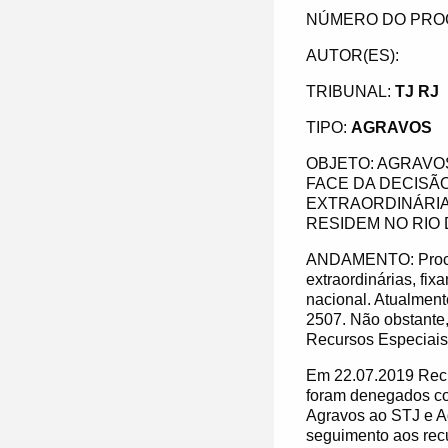
NÚMERO DO PRO
AUTOR(ES):
TRIBUNAL:
TJ RJ
TIPO:
AGRAVOS
OBJETO: AGRAVO
FACE DA DECISÃ
EXTRAORDINÁRIA
RESIDEM NO RIO 
ANDAMENTO: Process
extraordinárias, fi
nacional. Atualment
2507. Não obstante,
Recursos Especiais 
Em 22.07.2019 Recur
foram denegados c
Agravos ao STJ e Ag
seguimento aos recu