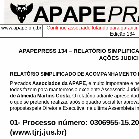
www.apape.org.br
Continue associado lutando para garantir s
Edição 134
APAPEPRESS 134 – RELATÓRIO SIMPLIFI
AÇÕES JUDICI
RELATÓRIO SIMPLIFICADO DE ACOMPANHAMENTO D
Prezados
Associados da APAPE
, é muito importante e 
todos fazem para mantermos a excelente Assessoria Juríd
de Almeida Martins Costa
. O relatório adiante apresenta
o que se pretende realizar, após o quadro social ter aprov
propostaspela Diretoria Executiva, na última Assembleia in
01- Processo número: 0306955-15.20
(www.tjrj.jus.br)