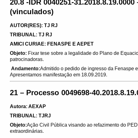
20.8 -IDR 0040251-31.2018.8.19.0000 
(vinculados)
AUTOR(RES): TJ RJ
TRIBUNAL: TJ RJ
AMICI CURIAE: FENASPE E AEPET
Objeto:
Fixar tese sobre a legalidade do Plano de Equaci
patrocinadoras.
Andamento:
Admitido o pedido de ingresso da Fenaspe e
Apresentamos manifestação em 18.09.2019.
21 – Processo 0049698-40.2018.8.19.0
Autora: AEXAP
TRIBUNAL: TJRJ
Objeto:
Ação Civil Pública visando ao refazimento do PED
extraordinárias.