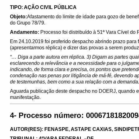
TIPO: AÇÃO CIVIL PÚBLICA
Objeto:
Afastamento do limite de idade para gozo de benefí
do Grupo 78/79.
Andamento:
Processo foi distribuído à 51ª Vara Cível do 
Em 24.10.2019 foi proferido despacho abrindo prazo para 
(apresentarmos réplica) e dizer das provas a serem produz
“… Diga a parte autora em réplica. 3) Digam as partes qua
esclarecendo a relevância e a necessidade para o julgam
indicando, de forma clara e precisa, os pontos que preten
condenação nas penas por litigância de má-fé, devendo ap
de testemunhas, bem como a sua relação com a demanda
Aguarda publicação deste despacho no DOERJ, quando ent
manifestação.
4- Processo número: 00067181820094
AUTOR(RES): FENASPE, ASTAPE CAXIAS, SINDIPET
TRIBUNAL: 4ªVARA FEDERAL –DF