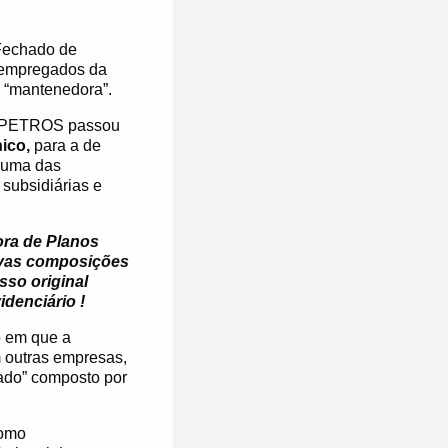
Fechado de
 empregados da
“mantenedora”.
 PETROS passou
ico,
para a de
 uma das
subsidiárias e
ra de Planos
novas composições
so original
idenciário !
o em que a
m outras empresas,
ado” composto por
como