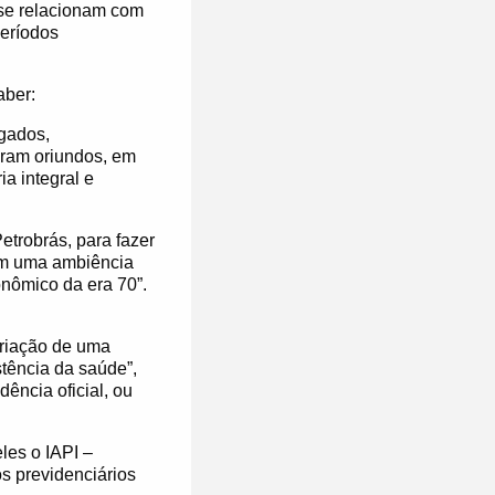
 se relacionam com
períodos
aber:
gados,
eram oriundos, em
a integral e
trobrás, para fazer
em uma ambiência
nômico da era 70”.
criação de uma
istência da saúde”,
ência oficial, ou
les o IAPI –
os previdenciários