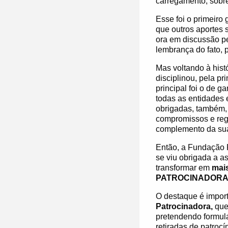
carregamento, sobr
Esse foi o primeiro
que outros aportes 
ora em discussão pe
lembrança do fato, 
Mas voltando à hist
disciplinou, pela p
principal foi o de g
todas as entidades 
obrigadas, também,
compromissos e regr
complemento da sua 
Então, a Fundação 
se viu obrigada a a
transformar em
mai
PATROCINADORA
O destaque é impor
Patrocinadora,
que 
pretendendo formula
retiradas de patroc