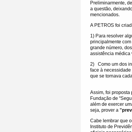
Preliminarmente, de
a questão, deixando
mencionados.
A PETROS foi criada
1)
Para resolver al
principalmente com
grande número, dos 
assistência médica v
2)
Como um dos ins
face à necessidade 
que se tornava cada
Assim, foi proposta
Fundação de “Segur
além de exercer uma
seja, prover a
“prev
Cabe lembrar que o 
Instituto de Previd