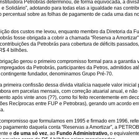
Instituidora Petrobrás determinou, de forma equivocada, a divis
e Solidário”, adotando para todas elas a igualdade nas contri
 percentual sobre as folhas de pagamento de cada uma das 
buição dos custos me levou, enquanto membro da Diretoria da F
trobrás fosse obrigada a cobrir a chamada “Reserva a Amortizar
 contribuições da Petrobrás para cobertura de déficits passados
R$ 4 bilhões.
rigação gerou o primeiro compromisso formal para a garantia vi
mpregados da Petrobrás, participantes da Petros, admitidos até
contingente fundador, denominamos Grupo Pré-70.
 primeira confissão dessa dívida vitalícia naquele valor inicia
mbora em parcelas mensais, com correção atuarial anual, e não
nto após vinte anos (??), como foi feito recentemente em dec
ões Recíprocas entre FUP e Petrobras), gerando um acordo ent
a.
compromisso que formulamos em 1995 e firmado em 1996, refe
r o pagamento daquela conta “Reservas a Amortizar”, a PETROB
ente e
de uma só vez
, ao
Fundo Administrativo,
o equivalent