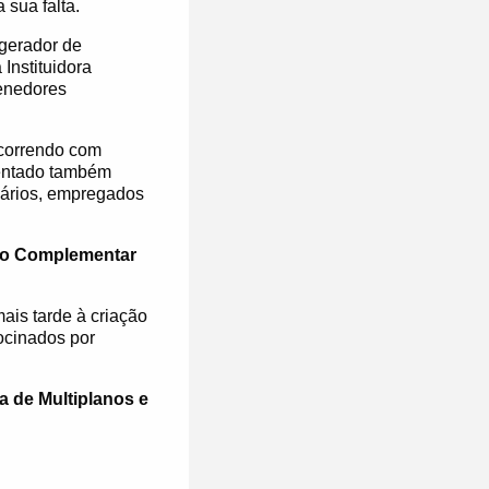
 sua falta.
 gerador de
 Instituidora
enedores
correndo com
entado também
iários, empregados
cio Complementar
ais tarde à criação
ocinados por
a de Multiplanos e