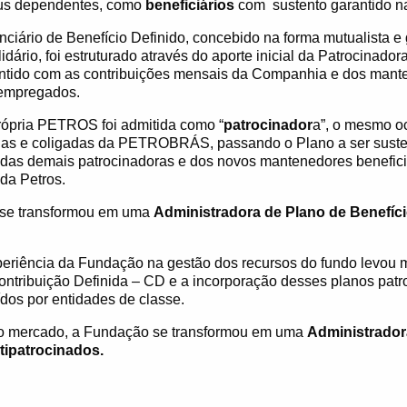
eus dependentes, como
beneficiários
com
sustento garantido na
ciário de Benefício Definido, concebido na forma mutualista e
idário, foi estruturado através do aporte inicial da Patrocinadora
do com as contribuições mensais da Companhia e dos mant
 empregados.
rópria PETROS foi admitida como “
patrocinador
a”, o mesmo o
ias e coligadas da PETROBRÁS, passando o Plano a ser sust
s das demais patrocinadoras e dos novos mantenedores benefic
da Petros.
se transformou em uma
Administradora de Plano de Benefí
eriência da Fundação na gestão dos recursos do fundo levou m
ontribuição Definida – CD e a incorporação desses planos patr
ídos por entidades de classe.
o mercado, a Fundação se transformou em uma
Administrador
tipatrocinados.