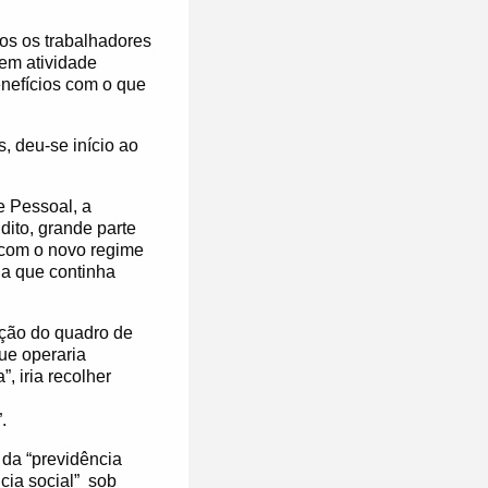
dos os trabalhadores
 em atividade
nefícios com o que
, deu-se início ao
 Pessoal, a
dito, grande parte
, com o novo regime
na que continha
ição do quadro de
ue operaria
, iria recolher
.
 da “previdência
ia social”
sob