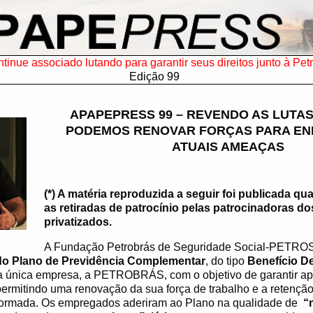
tinue associado lutando para garantir seus direitos junto à Pet
Edição 99
APAPEPRESS 99 – REVENDO AS LUTA
PODEMOS RENOVAR FORÇAS PARA EN
ATUAIS AMEAÇAS
(*) A matéria reproduzida a seguir foi publicada 
as retiradas de patrocínio pelas patrocinadoras d
privatizados.
A Fundação Petrobrás de Seguridade Social-PETROS f
do Plano de Previdência Complementar
, do tipo
Benefício De
a única empresa, a PETROBRÁS, com o objetivo de garantir ap
ermitindo uma renovação da sua força de trabalho e a retençã
 formada. Os empregados aderiram ao Plano na qualidade de
“