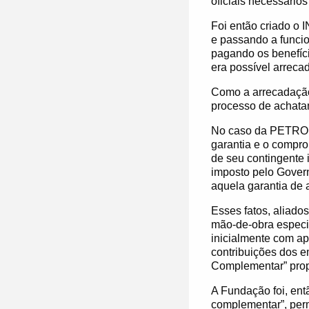
oficiais necessário
Foi então criado o 
e passando a funci
pagando os benefíc
era possível arrecad
Como a arrecadação 
processo de achatam
No caso da PETROBR
garantia e o compro
de seu contingente i
imposto pelo Govern
aquela garantia de 
Esses fatos, aliado
mão-de-obra especi
inicialmente com apo
contribuições dos 
Complementar”
pro
A Fundação foi, ent
complementar”, perm