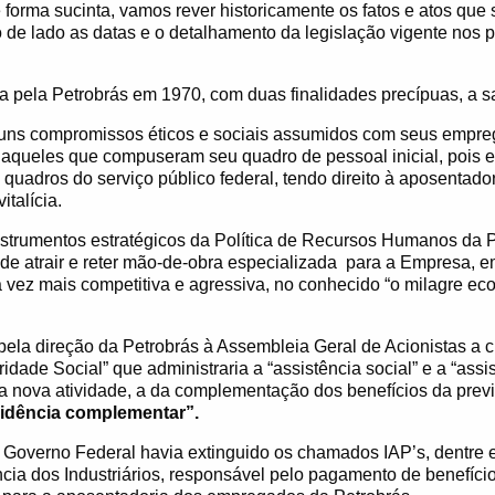
 forma sucinta, vamos rever historicamente os fatos e atos que
 de lado as datas e o detalhamento da legislação vigente nos 
 pela Petrobrás em 1970, com duas finalidades precípuas, a s
guns compromissos éticos e sociais assumidos com seus empre
 aqueles que compuseram seu quadro de pessoal inicial, pois 
quadros do serviço público federal, tendo direito à aposentadori
italícia.
trumentos estratégicos da Política de Recursos Humanos da Pe
de atrair e reter mão-de-obra especializada
para a Empresa, 
 vez mais competitiva e agressiva, no
conhecido “o milagre eco
 pela direção da Petrobrás à Assembleia Geral de Acionistas a 
idade Social” que
administraria a “assistência social” e a “ass
 nova atividade, a da complementação dos benefícios da previd
idência complementar”.
Governo Federal havia extinguido os chamados IAP’s, dentre e
ência dos Industriários, responsável pelo pagamento de benefíci