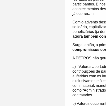
participantes. É no
acontecimentos des
já ocorreram.
Com o advento des
solidário, capitaliz
beneficiários (já 
agora também cont
Surge, então, a pri
compromissos com
A PETROS não gera 
a)
Valores aportad
contribuições de pa
auferidas com os in
exclusivamente à c
com material, manu
como “Administrador
contratados.
b)
Valores decorren