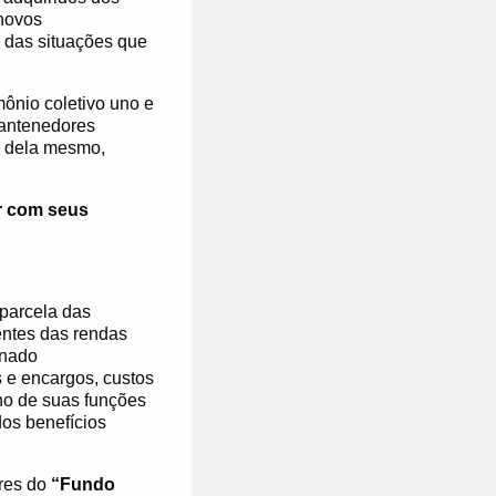
 novos
 das situações que
mônio coletivo uno e
mantenedores
ve dela mesmo,
r com seus
parcela das
entes das rendas
inado
s e encargos, custos
ho de suas funções
os benefícios
ores do
“Fundo