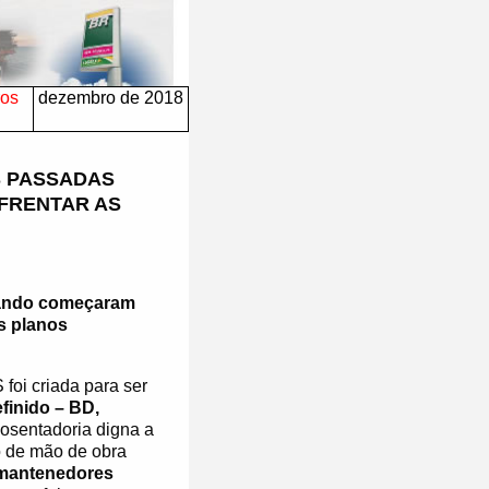
ros
dezembro de 2018
S PASSADAS
FRENTAR AS
quando começaram
os planos
oi criada para ser
finido – BD,
osentadoria digna a
o de mão de obra
mantenedores