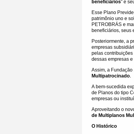
beneficiários
” e s
Esse Plano Previden
patrimônio uno e sol
PETROBRÁS e manti
beneficiários, seus
Posteriormente, a p
empresas subsidiár
pelas contribuiçõe
dessas empresas e 
Assim,
a Fundação 
Multipatrocinado
.
A bem-sucedida exp
de Planos do tipo C
empresas ou institu
Aproveitando o nov
de Multiplanos Mul
O Histórico