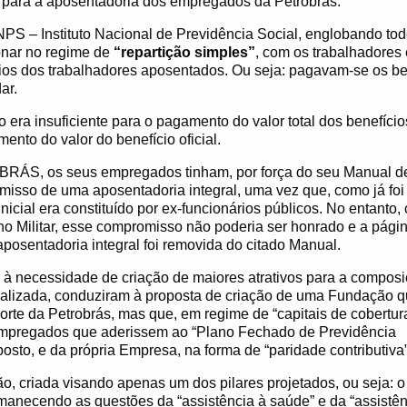
s para a aposentadoria dos empregados da Petrobrás.
INPS – Instituto Nacional de Previdência Social, englobando to
onar no regime de
“repartição simples”
, com os trabalhadores
ios dos trabalhadores aposentados. Ou seja: pagavam-se os be
ar.
era insuficiente para o pagamento do valor total dos benefícios
ento do valor do benefício oficial.
ÁS, os seus empregados tinham, por força do seu Manual de
misso de uma aposentadoria integral, uma vez que, como já foi 
nicial era constituído por ex-funcionários públicos. No entanto
o Militar, esse compromisso não poderia ser honrado e a pági
aposentadoria integral foi removida do citado Manual.
s à necessidade de criação de maiores atrativos para a compos
alizada, conduziram à proposta de criação de uma Fundação q
rte da Petrobrás, mas que, em regime de “capitais de cobertura”
empregados que aderissem ao “Plano Fechado de Previdência
posto, e da própria Empresa, na forma de “paridade contributiva”
ão, criada visando apenas um dos pilares projetados, ou seja: o
anecendo as questões da “assistência à saúde” e da “assistênc