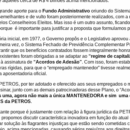
e aqueles cerca de R$ 4 bilhões acima mencionados.
 grande aporte para o
Fundo Administrativo
oriundo do Sistema
semelhantes e de vulto foram posteriormente realizados, com a
los Conselheiros Eleitos. Mas isso é um outro assunto, ficand
porque
é importante para justificar a proposta que formulamos p
ória inicial, em 1977, o Governo propôs e o Legislativo aprovou
rimeira vez, o Sistema Fechado de Previdência Complementar Pr
arantir que os benefícios contratados fossem integralmente honr
existentes foram obrigadas a se adaptar ao
“regime de capital
 à assinatura de
“Acordos de Adesão”
.
Com isso,
foram estab
as rígidas, para que o “empregado mantenedor” tivesse realme
aposentadoria oficial.
PETROS, por ter adotado e oferecido aos seus empregados o
ssinar, junto com as demais patrocinadoras desse Plano, o “Ac
s uma, agora não mais a única MANTENEDORA e sim
uma 
S da PETROS
.
tante porque é justamente com relação à figura jurídica da P
propomos discutir característica inovadora em função do atual 
r solução às flagrantes
injustiças que estão sendo cometidas 
ínio, acima mencionadas, causando sérios prejuízos aos direito