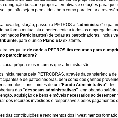
ssa obrigação buscar e propor alternativas e soluções para que
se tipo
não sejam permitidos, bem como para tentar a reversão
sa nova legislação, passou a PETROS a
“administrar”
o patri
ado
na forma mutualista e pertencente a todos os empregados-
denominados
Participantes
) de todas as patrocinadoras, inclusi
ribuinte,
para o único
Plano BD
existente.
meira pergunta:
de onde a PETROS tira recursos para cumpri
o patrocinadora?
caixa própria e os recursos que administra são:
os inicialmente pela PETROBRÁS, através da transferência de 
rticipantes e de patrocinadoras, bem como dos ganhos proveni
vestimentos, constituintes de um “
Fundo Administrativo
”, dest
obertura das
“despesas administrativas”
, englobando salário
tenção, aquisição de bens e móveis necessários ao desempen
a” dos recursos investidos e responsáveis pelos pagamentos d
tes das contribuições e rendimentos dos investimentos formad