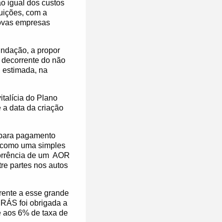
ão igual dos custos
buições, com a
novas empresas
undação, a propor
” decorrente do não
, estimada, na
talícia do Plano
 a data da criação
l para pagamento
como uma simples
orrência de um
AOR
re partes nos autos
rente a esse grande
RÁS foi obrigada a
e aos 6% de taxa de