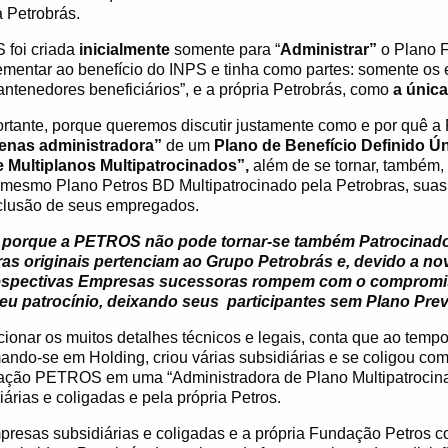
 Petrobrás.
 foi criada
inicialmente
somente para “
Administrar”
o Plano 
mentar ao benefício do INPS e tinha como partes: somente os
ntenedores beneficiários”, e a própria Petrobrás, como
a única
ortante, porque queremos discutir justamente como e por quê
a
enas administradora”
de um
Plano de Benefício Definido
Ún
 Multiplanos Multipatrocinados”,
além de se tornar, também,
 mesmo Plano Petros BD Multipatrocinado pela Petrobras, suas 
nclusão de seus empregados.
 porque a PETROS não pode tornar-se também Patrocinado
ras originais pertenciam ao Grupo Petrobrás e, devido a 
respectivas Empresas sucessoras rompem com o compromis
seu patrocínio, deixando seus
participantes sem Plano Prev
cionar os muitos detalhes técnicos e legais, conta que ao temp
mando-se em Holding, criou várias subsidiárias e se coligou co
ação PETROS em uma “Administradora de Plano Multipatrocin
iárias e coligadas e pela própria Petros.
presas subsidiárias e coligadas e a própria Fundação Petros 