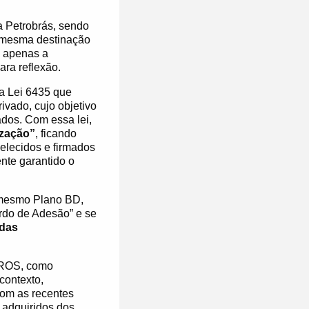
 Petrobrás, sendo
mesma destinação
o apenas a
ara reflexão.
 a Lei 6435 que
ivado, cujo objetivo
ados. Com essa lei,
ização”
, ficando
elecidos e firmados
nte garantido o
 mesmo Plano BD,
ordo de Adesão” e se
das
ETROS, como
contexto,
com as recentes
s adquiridos dos