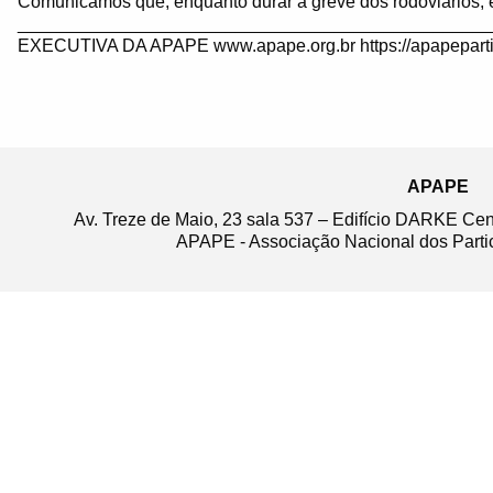
Comunicamos que, enquanto durar a greve dos rodoviários, 
_______________________________________________
EXECUTIVA DA APAPE www.apape.org.br https://apapeparti
APAPE
Av. Treze de Maio, 23 sala 537 – Edifício DARKE Ce
APAPE - Associação Nacional dos Partic