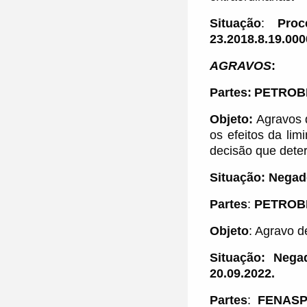
Situação
:
Pro
23.2018.8.19.000
AGRAVOS
:
Partes:
PETROB
Objeto:
Agravos 
os efeitos da lim
decisão que deter
Situação: Negad
Partes
:
PETROB
Objeto
:
Agravo d
Situação: Nega
20.09.2022.
Partes
:
FENASP