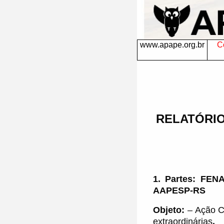
www.apape.org.br
Co
RELATÓRIO
1. Partes: FE
AAPESP-RS
Objeto:
–
Ação C
extraordinárias
.