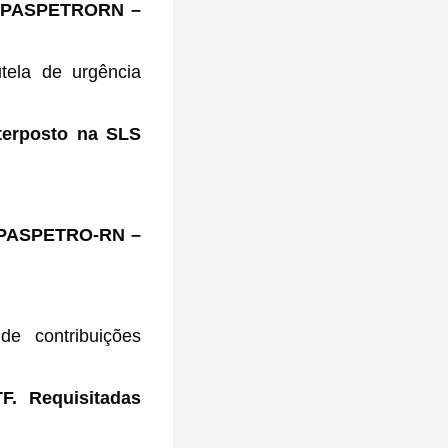
–APASPETRORN –
tela de urgência
nterposto na SLS
APASPETRO-RN –
de contribuições
F. Requisitadas