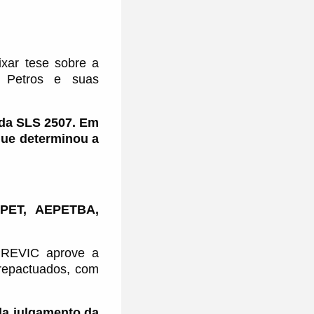
xar tese sobre a
 Petros e suas
 da SLS 2507. Em
que determinou a
PET, AEPETBA,
REVIC aprove a
repactuados, com
da julgamento da