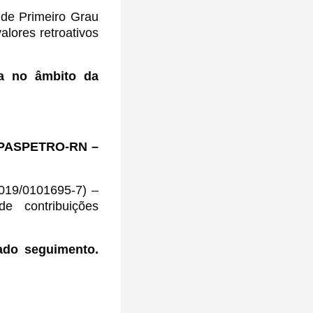
 de Primeiro Grau
alores retroativos
da no âmbito da
APASPETRO-RN –
2019/0101695-7)
–
e contribuições
gado seguimento.