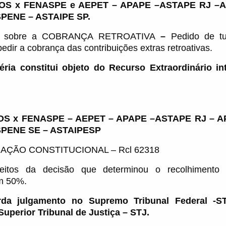
ROS x FENASPE e AEPET – APAPE –ASTAPE RJ 
PENE – ASTAIPE SP.
o sobre a COBRANÇA RETROATIVA
–
Pedido de tu
pedir a cobrança das contribuições extras retroativas.
éria constitui objeto do Recurso Extraordinário i
S x FENASPE – AEPET – APAPE –ASTAPE RJ – 
PENE SE – ASTAIPESP
ÇÃO CONSTITUCIONAL – Rcl 62318
feitos da
decisão que determinou o recolhimento 
em 50%.
rda julgamento no Supremo Tribunal Federal -ST
uperior Tribunal de Justiça – STJ.