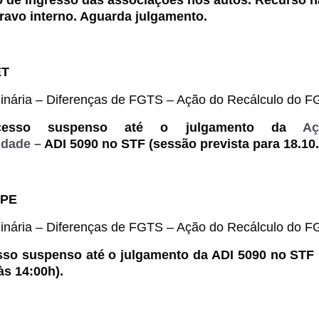
 de ingresso das associações nos autos. Recurso 
ravo interno. Aguarda julgamento.
ET
inária – Diferenças de FGTS –
Ação do Recálculo do F
cesso suspenso até o julgamento da
A
idade –
ADI 5090 no STF (sessão prevista para 18.10.
PE
inária – Diferenças de FGTS –
Ação do Recálculo do F
so suspenso até o julgamento da ADI 5090 no STF 
às 14:00h).