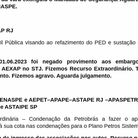
NASPE.
P RJ
l Pública visando ao refazimento do PED e sustação 
.06.2023 foi negado provimento aos embargos
a AEXAP no STJ. Fizemos Recurso Extraordinário. To
to. Fizemos agravo. Aguarda julgamento.
FENASPE e AEPET–APAPE–ASTAPE RJ –APASPETR
e ASTAIPE SP
dinária – Condenação da Petrobrás a fazer o apo
à sua cota nas condenações para o Plano Petros Sistem