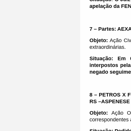
apelação da FE
7 –
Partes:
AEXA
Objeto:
Ação Civi
extraordinárias
.
Situação:
Em 01
interpostos pel
negado seguimen
8 –
P
ETROS X 
RS –ASPENESE 
Objeto:
Ação Or
correspondentes 