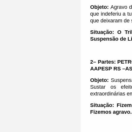
Objeto:
Agravo de
que indeferiu a t
que deixaram de s
Situação: O Tr
Suspensão de Li
2
–
Partes:
PETR
AAPESP RS –AS
Objeto:
Suspens
Sustar os efei
extraordinárias 
Situação: F
izem
Fizemos agravo.