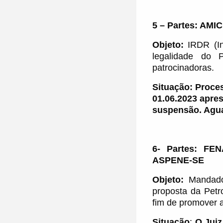
5 –
Partes:
AMIC
Objeto:
IRDR (I
legalidade do
patrocinadoras.
Situação: Proce
01.06.2023 apre
suspensão. Agua
6-
Partes:
FEN
ASPENE-SE
Objeto:
Mandado
proposta da Pet
fim de promover 
Situação
:
O Juiz