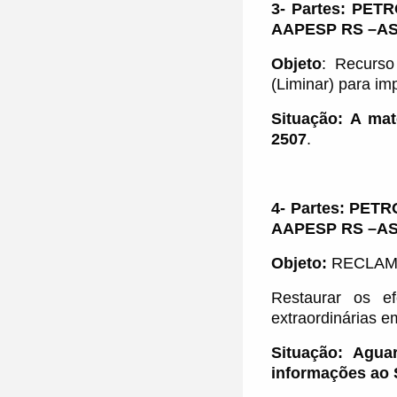
3-
Partes: PET
AAPESP RS –AS
Objeto
:
Recurs
(Liminar) para im
Situação: A mat
2507
.
4- Partes:
PETRO
AAPESP RS –AS
Objeto:
RECLAMA
Restaurar os e
extraordinárias 
Situação: Agua
informações ao S