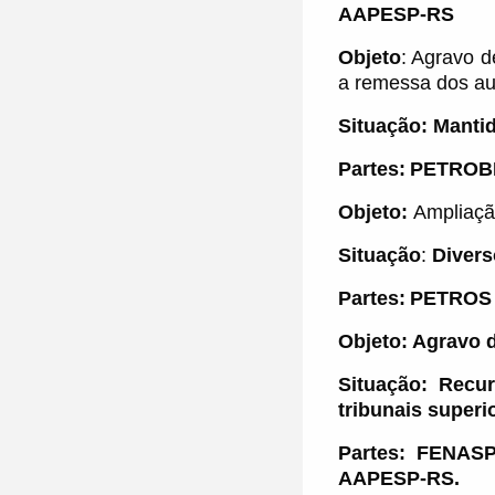
AAPESP-RS
Objeto
:
Agravo d
a remessa dos aut
Situação:
Mantid
Partes:
PETROB
Objeto:
Ampliaçã
Situação
:
Divers
Partes:
PETROS
Objeto:
Agravo d
Situação: Recu
tribunais superi
Partes: FENAS
AAPESP-RS.