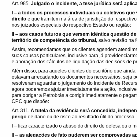
Art. 985.
Julgado o incidente, a tese jurídica será aplic
I – a todos os processos individuais ou coletivos que
direito
e que tramitem na área de jurisdição do respectivo
nos juizados especiais do respectivo Estado ou região;
II – aos casos futuros que versem idêntica questão de
território de competência do tribunal,
salvo revisão na f
Assim, recomendamos que os clientes agendem atendimen
suas causas particulares, inclusive para já providencia
elaboração dos cálculos de liquidação das decisões de p
Além disso, para aqueles clientes do escritório que ainda
estavam arrecadando os documentos necessários, seja p
resolveram aguardar o julgamento do Incidente de Recurs
agora poderemos ajuizar imediatamente a ação, inclusive 
para obrigar a Petrobrás a corrigir imediatamente o paga
CPC que dispõe:
Art. 311.
A tutela da evidência será concedida, indep
perigo
de dano ou de risco ao resultado útil do processo,
I – ficar caracterizado o abuso do direito de defesa ou o m
II –
as alegações de fato puderem ser comprovadas a