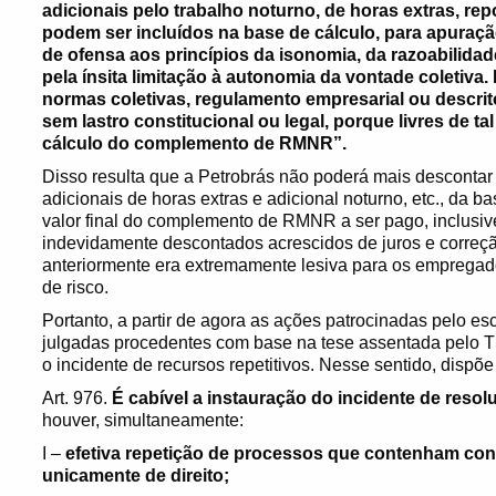
adicionais pelo trabalho noturno, de horas extras, re
podem ser incluídos na base de cálculo, para apur
de ofensa aos princípios da isonomia, da razoabilidad
pela ínsita limitação à autonomia da vontade coletiva.
normas coletivas, regulamento empresarial ou descrito
sem lastro constitucional ou legal, porque livres de t
cálculo do complemento de RMNR”.
Disso resulta que a Petrobrás não poderá mais descontar 
adicionais de horas extras e adicional noturno, etc., da
valor final do complemento de RMNR a ser pago, inclusi
indevidamente descontados acrescidos de juros e correçã
anteriormente era extremamente lesiva para os emprega
de risco.
Portanto, a partir de agora as ações patrocinadas pelo esc
julgadas procedentes com base na tese assentada pelo TS
o incidente de recursos repetitivos. Nesse sentido, dispõ
Art. 976.
É cabível a instauração do incidente de reso
houver, simultaneamente:
I –
efetiva repetição de processos que contenham co
unicamente de direito;