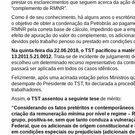
prestar os esclarecimentos que seguem acerca da ação de
“complemento de RMNR”.
Como é de seu conhecimento, há alguns anos o escritóri
o objetivo de obter a condenação da Petrobrás ao pagam
RMNR pela correta base de cálculo, impedindo que a em
efeito de apuração do valor do complemento, os adicionai
devidos pelo trabalho penoso ou prestado em condições d
Na quinta-feira dia 22.06.2018, o TST pacificou a maté
13.2011.5.21.0012.
Trata-se de incidente de julgamento de
escolheu um determinado recurso representativo da contr
passará ser aplicada em todos os casos idênticos.
Felizmente, após uma acirrada votação pelos Ministros qu
desempate do Presidente do TST, foi declarada a procedê
trabalhadores.
Assim,
o TST assentou a seguinte tese
de mérito:
“Considerando os fatos pretéritos e contemporâneos 
criação da remuneração mínima por nível e regime – 
grupo, positiva-se, sem que tanto conduza a vulneraçã
Federal, que os adicionais de origem constitucional e
em condições especiais ou prejudiciais (adicionais de