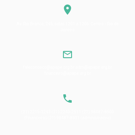
Av. Rio Branco, 245, salas 1201 a 1206. Centro - Rio de
Janeiro
faleconosco@apape.org.br adm@apape.org.br
financeiro@apape.org.br
(21) 2215-3243 (21) 2240-2511 (21) 98487-8500
(Financeiro) (21) 98487-8501 (administrativo)