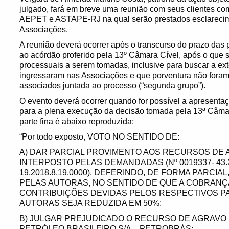
julgado, fará em breve uma reunião com seus clientes c
AEPET e ASTAPE-RJ na qual serão prestados esclarecim
Associações.
A reunião deverá ocorrer após o transcurso do prazo das 
ao acórdão proferido pela 13º Câmara Cível, após o que 
processuais a serem tomadas, inclusive para buscar a ex
ingressaram nas Associações e que porventura não foram
associados juntada ao processo (“segunda grupo”).
O evento deverá ocorrer quando for possível a apresenta
para a plena execução da decisão tomada pela 13ª Câmar
parte fina é abaixo reproduzida:
“Por todo exposto, VOTO NO SENTIDO DE:
A) DAR PARCIAL PROVIMENTO AOS RECURSOS DE
INTERPOSTO PELAS DEMANDADAS (Nº 0019337- 43.201
19.2018.8.19.0000), DEFERINDO, DE FORMA PARCIA
PELAS AUTORAS, NO SENTIDO DE QUE A COBRANÇ
CONTRIBUIÇÕES DEVIDAS PELOS RESPECTIVOS P
AUTORAS SEJA REDUZIDA EM 50%;
B) JULGAR PREJUDICADO O RECURSO DE AGRAVO 
PETRÓLEO BRASILEIRO S/A – PETROBRÁS;