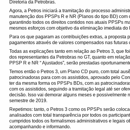
Diretoria da Petrobras.
Agora, a Petros iniciará a tramitação do processo adminis
manutenção dos PPSPs R e NR (Planos do tipo BD) com o
garantindo todos os direitos contidos nos atuais PPSPs ma
mesmos esforços com objetivo da eliminação imediata do
Para os que pagaram as contribuições extras, a proposta 
pagamentos através de valores compensados nas futuras c
Todas as explicações tanto em relação ao Petros 3, que fo
dos representantes da Petrobras no GT, quanto em relaçã
PPSP R e NR “ Ajustados”, serão prestadas oportunamen
Temos então o Petros 3, um Plano CD puro, com total aus
patrocinadoras para com os assistidos, aprovado pelo Con
ter da mesma forma os PPSPs BDs, com as patrocinadora
com os assistidos, seguindo a tramitação legal até ser ofer
decisão. Isso vai demorar alguns meses e possivelmente n
semestre de 2019.
Repetimos: tanto, o Petros 3 como os PPSPs serão coloc
analisados com total transparência por todos os participa
cumpridos todos os formalismos administrativos e legais o
acompanhando e informando.