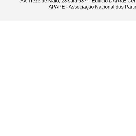
Av. Treze de Maio, 23 sala 537 – Edifício DARKE Ce
APAPE - Associação Nacional dos Partic