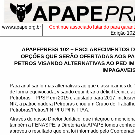
www.apape.org.br
Continue associado lutando para garantir
Edição 102
APAPEPRESS 102 – ESCLARECIMENTOS D
OPÇÕES QUE SERÃO OFERTADAS AOS PAR
PETROS VISANDO ALTERNATIVAS AO PED I
IMPAGAVEIS
Para analisar formas alternativas ao que classificamos de
de forma equivocada, visando equilibrar o déficit técnico
Petrobras – PPSP em 2015 e ajustado para 2017, inclus
NR, a patrocinadora Petrobras criou um Grupo de Traba
Petrobras/Petros/FNP/FUP/FNTTAA.
Através do nosso Diretor Jurídico, que integrou o mencio
também a FENASPE, a Diretoria da APAPE tomou conheci
aprovou o resultado que ora foi informado pelo Coordenad