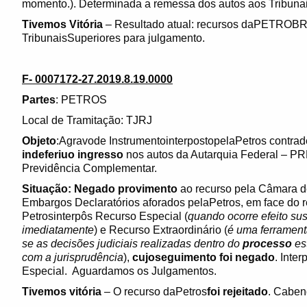
momento.). Determinada a remessa dos autos aos Tribunai
Tivemos Vitória
– Resultado atual: recursos daPETRO
TribunaisSuperiores para julgamento.
F- 0007172-27.2019.8.19.0000
Partes
: PETROS
Local de Tramitação: TJRJ
Objeto
:Agravode InstrumentointerpostopelaPetros contra
indeferiuo ingresso
nos autos da Autarquia Federal – P
Previdência Complementar.
Situação: Negado provimento
ao recurso pela Câmara 
Embargos Declaratórios aforados pelaPetros, em face do r
Petrosinterpôs Recurso Especial (
quando ocorre efeito sus
imediatamente
) e Recurso Extraordinário (
é uma ferramenta
se as decisões judiciais realizadas dentro do
processo
es
com a jurisprudência
),
cujoseguimento foi negado
. Inte
Especial. Aguardamos os Julgamentos.
Tivemos vitória
– O recurso daPetros
foi rejeitado
. Caben