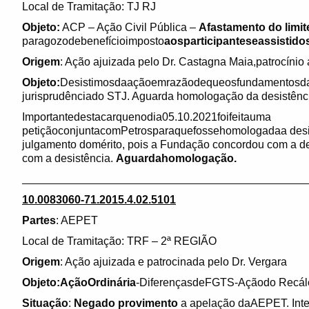
Local de Tramitação: TJ RJ
Objeto:
ACP – Ação Civil Pública –
Afastamento do limit
paragozodebenefícioimposto
aosparticipanteseassistido
Origem
: Ação ajuizada pelo Dr. Castagna Maia,patrocíni
Objeto:
Desistimosdaaçãoemrazãodequeosfundamentosda in
jurisprudênciado STJ. Aguarda homologação da desistênc
Importantedestacarquenodia05.10.2021foifeitauma
petiçãoconjuntacomPetrosparaquefossehomologadaa desis
julgamento domérito, pois a Fundação concordou com a d
com a desistência.
Aguardahomologação.
______________________________________________
10.0083060-71.2015.4.02.5101
Partes
: AEPET
Local de Tramitação: TRF – 2ª REGIÃO
Origem
: Ação ajuizada e patrocinada pelo Dr. Vergara
Objeto:AçãoOrdinária
-DiferençasdeFGTS-Açãodo Recá
Situação
:
Negado provimento
a apelação daAEPET. Int