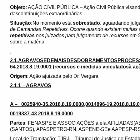
Objeto
: AÇÃO CIVIL PÚBLICA – Ação Civil Pública visan
dascontribuições extraordinárias.
Situação:
No momento está
sobrestado
, aguardando jul
de Demandas Repetitivas. Ocorre quando existem muitas a
repetitivas
nos juizados para julgamento de recursos em 
sobre a matéria.
2.1.AGRAVOSEDEMAISDESDOBRAMENTOSPROCESS
64.2018.8.19.0001 (recursos e medidas vinculadosà a
Origem
: Ação ajuizada pelo Dr. Vergara
2.1.1 – AGRAVOS
A – 0025940-35.2018.8.19.0000,0014896-19.2018.8.19.0
0019337-43.2018.8.19.0000
Partes
: FENASPE E ASSOCIAÇÕES a ela AFILIADAS(A
(SANTOS), APASPETRO-RN, ASPENE-SEe AAPESP-RS
Local de Tramitação: TJRJ – Tribunal de Justiça do Estado