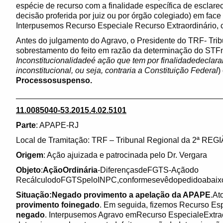
espécie de recurso com a finalidade específica de esclare
decisão proferida por juiz ou por órgão colegiado) em face
Interpusemos Recurso Especiale Recurso Extraordinário,
Antes do julgamento do Agravo, o Presidente do TRF- Tri
sobrestamento do feito em razão da determinação do ST
Inconstitucionalidadeé ação que tem por finalidadedeclarar
inconstitucional, ou seja, contraria a Constituição Federal
)
Processosuspenso.
______________________________________________
11.0085040-53.2015.4.02.5101
Parte
: APAPE-RJ
Local de Tramitação: TRF – Tribunal Regional da 2ª REG
Origem
: Ação ajuizada e patrocinada pelo Dr. Vergara
Objeto
:
AçãoOrdinária
-DiferençasdeFGTS-Açãodo
RecálculodoFGTSpeloINPC,conformesevêdopedidoabaixo t
Situação:Negado provimento a apelação da APAPE
.At
provimento foinegado
. Em seguida, fizemos Recurso Esp
negado
. Interpusemos Agravo emRecurso EspecialeExtra