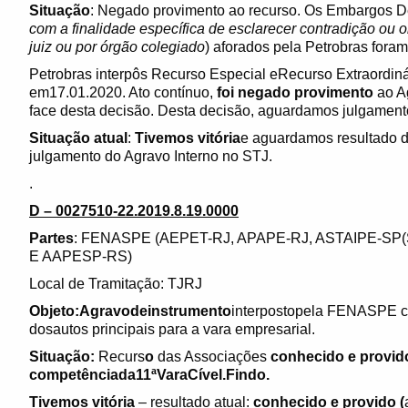
Situação
: Negado provimento ao recurso. Os Embargos De
com a finalidade específica de esclarecer contradição ou 
juiz ou por órgão colegiado
) aforados pela Petrobras foram
Petrobras interpôs Recurso Especial eRecurso Extraordin
em17.01.2020. Ato contínuo,
foi negado provimento
ao A
face desta decisão. Desta decisão, aguardamos julgament
Situação atual
:
Tivemos vitória
e aguardamos resultado d
julgamento do Agravo Interno no STJ.
.
D – 0027510-22.2019.8.19.0000
Partes
: FENASPE (AEPET-RJ, APAPE-RJ, ASTAIPE-S
E AAPESP-RS)
Local de Tramitação: TJRJ
Objeto:Agravodeinstrumento
interpostopela FENASPE co
dosautos principais para a vara empresarial.
Situação:
Recurs
o
das Associações
conhecido e provid
competênciada11ªVaraCível.Findo.
Tivemos vitória
– resultado atual:
conhecido e provido (