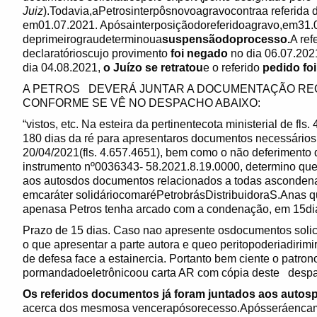
Juiz
).Todavia,aPetrosinterpôsnovoagravocontraa referida 
em01.07.2021. Apósainterposiçãodoreferidoagravo,em31.0
deprimeirograudeterminoua
suspensãodoprocesso.
A ref
declaratórioscujo provimento
foi negado
no dia 06.07.202
dia 04.08.2021,
o Juízo se retratou
e o referido
pedido foi
A PETROS DEVERÁ JUNTAR A DOCUMENTAÇÃO REQ
CONFORME SE VÊ NO DESPACHO ABAIXO:
“vistos, etc. Na esteira da pertinentecota ministerial de fl
180 dias da ré para apresentaros documentos necessários à
20/04/2021(fls. 4.657.4651), bem como o não deferimento 
instrumento nº0036343- 58.2021.8.19.0000, determino que 
aos autosdos documentos relacionados a todas ascondenaç
emcaráter solidáriocomaréPetrobrásDistribuidoraS.Anas 
apenasa Petros tenha arcado com a condenação, em 15di
Prazo de 15 dias. Caso nao apresente osdocumentos solici
o que apresentar a parte autora e queo peritopoderiadiri
de defesa face a estainercia. Portanto bem ciente o patron
pormandadoeletrônicoou carta AR com cópia deste despa
Os referidos documentos já foram juntados aos autosp
acerca dos mesmosa vencerapósorecesso.Apósseráencam