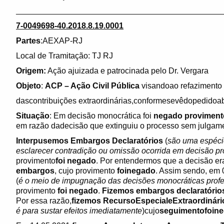
______________________________________________
7-0049698-40.2018.8.19.0001
Partes
:AEXAP-RJ
Local de Tramitação: TJ RJ
Origem:
Ação ajuizada e patrocinada pelo Dr. Vergara
Objeto
:
ACP – Ação Civil Pública
visandoao refazimento
dascontribuições extraordinárias,conformesevêdopedidoaba
Situação
: Em decisão monocrática foi
negado provimento
em razão dadecisão que extinguiu o processo sem julgame
Interpusemos Embargos Declaratórios
(
são uma espécie
esclarecer contradição ou omissão ocorrida em decisão pro
provimento
foi negado
. Por entendermos que a decisão e
embargos
, cujo provimento
foinegado
. Assim sendo, em
(
é o meio de impugnação das decisões monocráticas profer
provimento
foi negado
.
Fizemos embargos declaratório
Por essa razão,
fizemos RecursoEspecialeExtraordinári
é para sustar efeitos imediatamente
)cujo
seguimentofoin