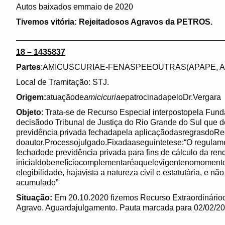
Autos baixados emmaio de 2020
Tivemos vitória: Rejeitadosos Agravos da PETROS.
______________________________________________
18 – 1435837
Partes
:AMICUSCURIAE-FENASPEEOUTRAS(APAPE, AS
Local de Tramitação: STJ.
Origem:
atuaçãode
amicicuriae
patrocinadapeloDr.Vergara
Objeto
: Trata-se de Recurso Especial interpostopela Fun
decisãodo Tribunal de Justiça do Rio Grande do Sul que d
previdência privada fechadapela aplicaçãodasregrasdo
doautor.Processojulgado.Fixadaaseguintetese:“O regulamen
fechadode previdência privada para fins de cálculo da re
inicialdobenefíciocomplementaréaquelevigentenomoment
elegibilidade, hajavista a natureza civil e estatutária, e n
acumulado”
Situação:
Em 20.10.2020 fizemos Recurso Extraordinário
Agravo. Aguardajulgamento. Pauta marcada para 02/02/20
______________________________________________