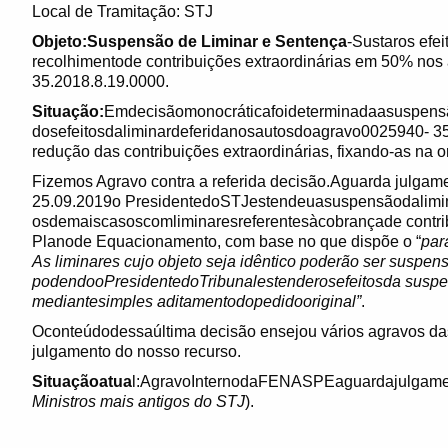
Local de Tramitação: STJ
Objeto:Suspensão de Liminar e Sentença
-Sustaros efe
recolhimentode contribuições extraordinárias em 50% no
35.2018.8.19.0000.
Situação:
Emdecisãomonocráticafoideterminadaasuspens
dosefeitosdaliminardeferidanosautosdoagravo0025940- 35
redução das contribuições extraordinárias, fixando-as na
Fizemos Agravo contra a referida decisão.Aguarda julgame
25.09.2019o PresidentedoSTJestendeuasuspensãodalimi
osdemaiscasoscomliminaresreferentesàcobrançade contrib
Planode Equacionamento, com base no que dispõe o “
par
As liminares cujo objeto seja idêntico poderão ser suspe
podendooPresidentedoTribunalestenderosefeitosda suspen
mediantesimples aditamentodopedidooriginal”
.
Oconteúdodessaúltima decisão ensejou vários agravos das
julgamento do nosso recurso.
Situaçãoatua
l:AgravoInternodaFENASPEaguardajulgament
Ministros mais antigos do STJ
).