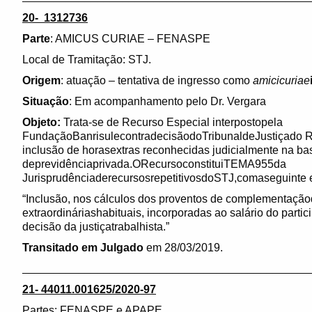
20- 1312736
Parte
: AMICUS CURIAE – FENASPE
Local de Tramitação: STJ.
Origem
: atuação – tentativa de ingresso como
amicicuriae
Situação
: Em acompanhamento pelo Dr. Vergara
Objeto:
Trata-se de Recurso Especial interpostopela
FundaçãoBanrisulecontradecisãodoTribunaldeJustiçado R
inclusão de horasextras reconhecidas judicialmente na ba
deprevidênciaprivada.ORecursoconstituiTEMA955da
JurisprudênciaderecursosrepetitivosdoSTJ,comaseguinte 
“Inclusão, nos cálculos dos proventos de complementação
extraordináriashabituais, incorporadas ao salário do parti
decisão da justiçatrabalhista.”
Transitado em Julgado
em 28/03/2019.
______________________________________________
21- 44011.001625/2020-97
Partes: FENASPE e APAPE