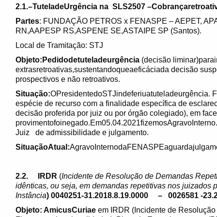
2.1.–TuteladeUrgência na SLS2507 –Cobrançaretroativ
Partes
: FUNDAÇÃO PETROS x FENASPE – AEPET, AP
RN,AAPESP RS,ASPENE SE,ASTAIPE SP (Santos).
Local de Tramitação: STJ
Objeto:Pedidodetuteladeurgência
(decisão liminar)para
extrasretroativas,sustentandoqueaeficáciada decisão susp
prospectivos e não retroativos.
Situação:
OPresidentedoSTJindeferiuatuteladeurgência. 
espécie de recurso com a finalidade específica de esclare
decisão proferida por juiz ou por órgão colegiado), em fac
provimentofoinegado.Em05.04.2021fizemosAgravoInterno
Juiz de admissibilidade e julgamento.
SituaçãoAtual:
AgravoInternodaFENASPEaguardajulgament
2.2. IRDR
(
Incidente de Resolução de Demandas Repeti
idênticas, ou seja, em demandas repetitivas nos juizados
Instância
) 0040251-31.2018.8.19.0000 – 0026581 -23.2
Objeto: AmicusCuriae
em IRDR (Incidente de Resolução 