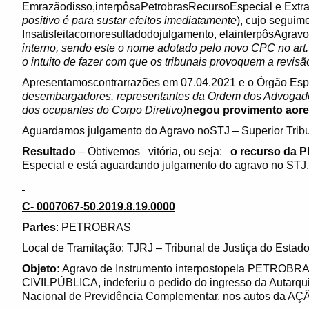
Emrazãodisso,interpôsaPetrobrasRecursoEspecial e Extrao
positivo é para sustar efeitos imediatamente
), cujo seguim
Insatisfeitacomoresultadodojulgamento, elainterpôsAgravo
interno, sendo este o nome adotado pelo novo CPC no art. 9
o intuito de fazer com que os tribunais provoquem a revis
Apresentamoscontrarrazões em 07.04.2021 e o Órgão Espe
desembargadores, representantes da Ordem dos Advogados 
dos ocupantes do Corpo Diretivo)
negou provimento aore
Aguardamos julgamento do Agravo noSTJ – Superior Tribun
Resultado
– Obtivemos vitória, ou seja:
o recurso da 
Especial e está aguardando julgamento do agravo no STJ.
C- 0007067-50.2019.8.19.0000
Partes
: PETROBRAS
Local de Tramitação: TJRJ – Tribunal de Justiça do Estado
Objeto:
Agravo de Instrumento interpostopela PETROBRA
CIVILPÚBLICA, indeferiu o pedido do ingresso da Autarqu
Nacional de Previdência Complementar, nos autos da AÇ