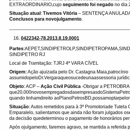
EXTRAORDINARIO,cujo
seguimento foi negado
no dia 
Situação atual
:
Tivemos Vitória
– SENTENÇA ANULADA –A
Conclusos para novojulgamento
.
______________________________________________
0422342-78.2013.8.19.0001
Partes
:AEPET,SINDIPETROLP,SINDIPETROPAMA,SINDI
SINDIPETRO RJ
Local de Tramitação: TJRJ 4ª VARA CÍVEL
Origem:
Ação ajuizada pelo Dr. Castagna Maia,patrocínio
assumidopeloDr.Vergaraqueosucedeunaassessoria jurídic
Objeto
: ACP –
Ação Civil Pública
-Obrigar a PETROBRAS
que20.000novosempregadosdasempresasdoSistemaPetrobra
quando tinhamdireito aoPlanoPetrosBD,possamoptarpelom
Situação
: Autos remetidos para à 3ª Promotoriade Tutela 
Emparalelo, salientamos que ainda não foram julgados os
da decisão quedeterminou o pagamento de honorários peri
Após ojulgamento, faremos agravo, se mantida a referida