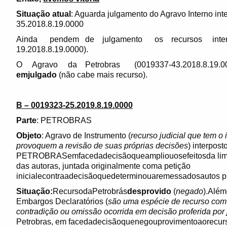
Situação atual
: Aguarda julgamento do Agravo Interno in
35.2018.8.19.0000
Ainda pendem de julgamento os recursos interpost
19.2018.8.19.0000).
O Agravo da Petrobras (0019337-43.2018.8.19.0000)
emjulgado
(não cabe mais recurso).
B – 0019323-25.2019.8.19.0000
Parte
: PETROBRAS
Objeto
: Agravo de Instrumento (
recurso judicial que tem o 
provoquem a revisão de suas próprias decisões
) interpost
PETROBRASemfacedadecisãoqueampliouosefeitosda limin
das autoras, juntada originalmente coma petição
inicialecontraadecisãoquedeterminouaremessadosautos pri
Situação:
RecursodaPetrobrás
desprovido
(
negado
).Além
Embargos Declaratórios (
são uma espécie de recurso com a
contradição ou omissão ocorrida em decisão proferida por 
Petrobras, em facedadecisãoquenegouprovimentoaorecur