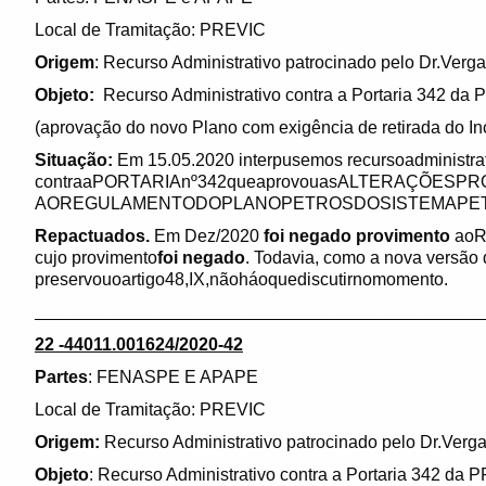
Local de Tramitação: PREVIC
Origem
: Recurso Administrativo patrocinado pelo Dr.Verga
Objeto:
Recurso Administrativo contra a Portaria 342 da
(aprovação do novo Plano com exigência de retirada do Inci
Situação:
Em 15.05.2020 interpusemos recursoadministra
contraaPORTARIAnº342queaprovouasALTERAÇÕESP
AOREGULAMENTODOPLANOPETROSDOSISTEMAPE
Repactuados.
Em Dez/2020
foi negado provimento
aoRe
cujo provimento
foi negado
. Todavia, como a nova versão
preservouoartigo48,IX,nãoháoquediscutirnomomento.
______________________________________________
22 -44011.001624/2020-42
Partes
: FENASPE E APAPE
Local de Tramitação: PREVIC
Origem:
Recurso Administrativo patrocinado pelo Dr.Verg
Objeto
: Recurso Administrativo contra a Portaria 342 d