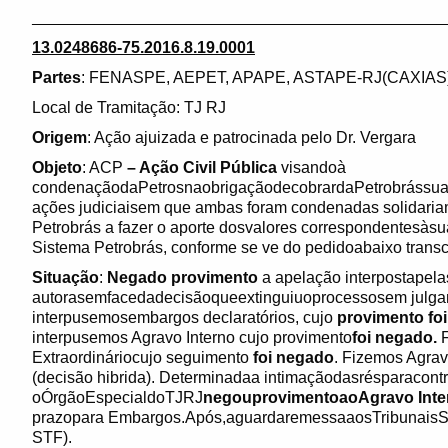
______________________________________________
13.0248686-75.2016.8.19.0001
Partes
: FENASPE, AEPET, APAPE, ASTAPE-RJ(CAXIAS
Local de Tramitação: TJ RJ
Origem
: Ação ajuizada e patrocinada pelo Dr. Vergara
Objeto
: ACP
– Ação Civil Pública
visandoà
condenaçãodaPetrosnaobrigaçãodecobrardaPetrobrássua c
ações judiciaisem que ambas foram condenadas solidar
Petrobrás a fazer o aporte dosvalores correspondentesà
Sistema Petrobrás, conforme se ve do pedidoabaixo transcr
Situação
:
Negado provimento
a apelação interpostapela
autorasemfacedadecisãoqueextinguiuoprocessosem julgame
interpusemosembargos declaratórios, cujo
provimento fo
interpusemos Agravo Interno cujo provimento
foi negado.
F
Extraordináriocujo seguimento
foi negado
. Fizemos Agrav
(decisão hibrida). Determinadaa intimaçãodasrésparacont
oÓrgãoEspecialdoTJRJ
negouprovimentoaoAgravo Inte
prazopara Embargos.Após,aguardaremessaaosTribunaisSup
STF).