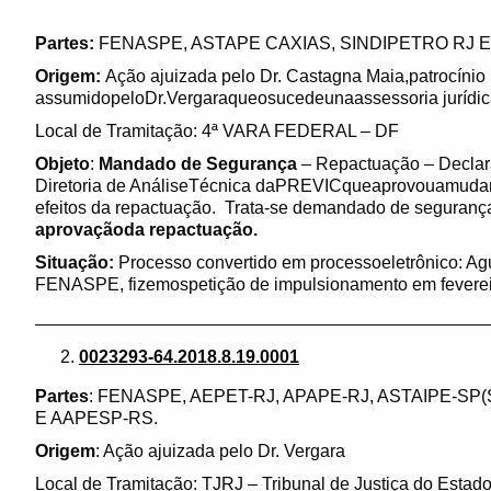
Partes:
FENASPE, ASTAPE CAXIAS, SINDIPETRO RJ 
Origem:
Ação ajuizada pelo Dr. Castagna Maia,patrocínio
assumidopeloDr.Vergaraqueosucedeunaassessoria jurídic
Local de Tramitação: 4ª VARA FEDERAL – DF
Objeto
:
Mandado de Segurança
– Repactuação – Declara
Diretoria de AnáliseTécnica daPREVICqueaprovouamud
efeitos da repactuação. Trata-se demandado de seguranç
aprovaçãoda repactuação.
Situação:
Processo convertido em processoeletrônico: Ag
FENASPE, fizemospetição de impulsionamento em feverei
_____________________________________________
0023293-64.2018.8.19.0001
Partes
: FENASPE, AEPET-RJ, APAPE-RJ, ASTAIPE-S
E AAPESP-RS.
Origem
: Ação ajuizada pelo Dr. Vergara
Local de Tramitação: TJRJ – Tribunal de Justiça do Estado