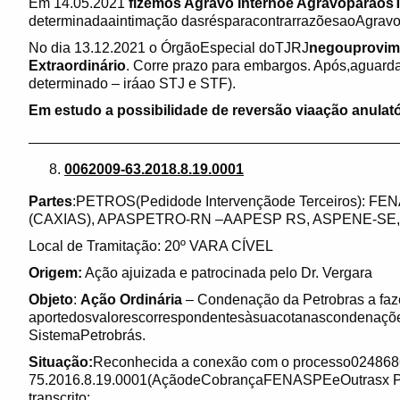
Em 14.05.2021
fizemos Agravo Internoe Agravoparaos
determinadaaintimação dasrésparacontrarrazõesaoAgravoI
No dia 13.12.2021 o ÓrgãoEspecial doTJRJ
negouprovim
Extraordinário
. Corre prazo para embargos. Após,aguard
determinado – iráao STJ e STF).
Em estudo a possibilidade de reversão viaação anulató
______________________________________________
0062009-63.2018.8.19.0001
Partes
:PETROS(Pedidode Intervençãode Terceiros): 
(CAXIAS), APASPETRO-RN –AAPESP RS, ASPENE-SE, A
Local de Tramitação: 20º VARA CÍVEL
Origem:
Ação ajuizada e patrocinada pelo Dr. Vergara
Objeto
:
Ação Ordinária
– Condenação da Petrobras a faz
aportedosvalorescorrespondentesàsuacotanascondenaçõe
SistemaPetrobrás.
Situação:
Reconhecida a conexão com o processo024868
75.2016.8.19.0001(AçãodeCobrançaFENASPEeOutrasx 
transcrito: