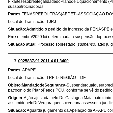
FixartesesobrealegalidadedoPlanode Equacionamento (PE
suaspatrocinadoras.
Partes
:FENASPEEOUTRAS(AEPET–ASSOCIAÇÃO DOS
Local de Tramitação: TJRJ
Situação:Admitido o pedido
de ingresso da FENASPE eA
Em setembro/2020 foi determinada a suspensão doproces
Situação atual:
Processo sobrestado (
suspenso)
atéo jul
______________________________________________
0025837-91.2011.4.01.3400
Partes
: APAPE
Local de Tramitação: TRF 1º REGIÃO – DF
Objeto
:
MandadodeSegurança
-Suspenderqualqueraprecia
patrocínio do PlanoPetros PQU, conforme se vê do pedido 
Origem
: Ação ajuizada pelo Dr. Castagna Maia,patrocínio
assumidopeloDr.Vergaraqueosucedeunaassessoria jurídic
Situação
: Aguarda julgamento da Apelação da APAPE con