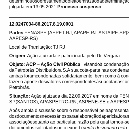
determinouosobrestamentodofeitoemrazãodadeterminaçã
julgada em 13.05.2021.
Processo suspenso.
______________________________________________
12.0247034-86.2017.8.19.0001
Partes
:FENASPE (AEPET-RJ, APAPE-RJ, ASTAIPE-SP
AAPESP-RS)
Local de Tramitação: TJ RJ
Origem
: Ação ajuizada e patrocinada pelo Dr. Vergara
Objeto
:
ACP – Ação Civil Pública
visandoà condenação d
daPetrobrás Distribuidora S.A sua cota-parte nas condena
ambas foramcondenadas solidariamente, bem como à cond
fazer o aporte dosvalores correspondentesàsuacotanasc
Petrobrás.
Situação:
Ação ajuizada dia 22.09.2017 em nome da F
SP(SANTOS), APASPETRO-RN, ASPENE-SE e AAPESP
Após ampla discussão sobre o responsável pelaapresent
dosdocumentosnecessáriosparaelaboraçãodaperícia,foram 
associaçõesquanto ao particular, razão pela qual tornou-s
documentos solicitadospelo expert (
perito designado pelo