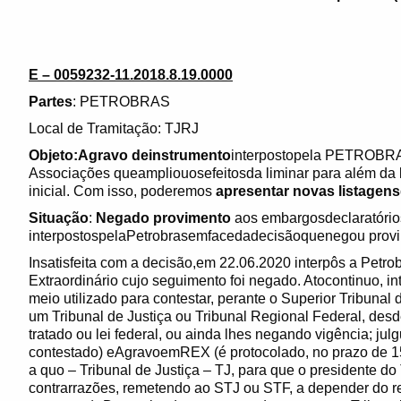
E – 0059232-11.2018.8.19.0000
Partes
: PETROBRAS
Local de Tramitação: TJRJ
Objeto:Agravo deinstrumento
interpostopela PETROBRA
Associações queampliouosefeitosda liminar para além da 
inicial. Com isso, poderemos
apresentar novas listagen
Situação
:
Negado provimento
aos embargosdeclaratório
interpostospelaPetrobrasemfacedadecisãoquenegou provi
Insatisfeita com a decisão,em 22.06.2020 interpôs a Petr
Extraordinário cujo seguimento foi negado. Atocontinuo
meio utilizado para contestar, perante o Superior Tribunal 
um Tribunal de Justiça ou Tribunal Regional Federal, desd
tratado ou lei federal, ou ainda lhes negando vigência; jul
contestado) eAgravoemREX (é protocolado, no prazo de 15 
a quo – Tribunal de Justiça – TJ, para que o presidente do 
contrarrazões, remetendo ao STJ ou STF, a depender do re