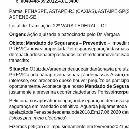
0049448-39.2012.4.01.3400
Partes: FENASPE, ASTAPE-RJ (CAXIAS), ASTAIPE-SP(
ASPENE-SE
Local de Tramitação: 22º VARA FEDERAL – DF
Origem
: Ação ajuizada e patrocinada pelo Dr. Vergara
Objeto
:
Mandado de Segurança – Preventivo
– Impedir
PREVICaproveapropostadaPetrosparaseparaçãodasmas
derepactuadosenãorepactuados,comfimdepromoveracisão 
transcrito:
Situação
:OJuizdaVaraentendeuqueaindanãohavia prejuízo 
PREVICainda nãoaprovouaseparaçãodemassas.Assim,exti
interesse, esclarecendo quese houver prejuízo os partici
oportunamente. Acontece que nosso
Mandado de Segur
justamente a prevenira ocorrênciadedanos.Porisso
interp
Peticionamosapósahomologaçãodaseparação demassasp
segurança em mandado definitivo. Aguarda julgamentoda
apelaçãodaFenaspedesdemaiode2018.Em17.06.2020 deter
físicos para meio eletrônico
).
Fizemos petição de impulsionamento em fevereiro/2021,
v