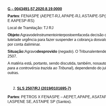
G – 0043491-57.2020.8.19.0000
Partes
: FENASPE (AEPET-RJ, APAPE-RJ, ASTAIPE-S
E AAPESP-RS)
Local de Tramitação: TJ RJ
Objeto
:AgravodeInstrumentointerpostoemfaceda decisão da
tutelade urgência para fazer suspender a cobrança dosval
por conta daliminar.
Situação:
Agravo
desprovido
(
negado
). O Tribunalentend
2507.
A matéria está, portanto, sendo discutida, também, nosau
para a controvérsia trazida ao Tribunal
), dependendo do 
outras.
SLS 2507/RJ (2019/0101695-7)
Partes
: PETROS X FENASPE – AEPET, APAPE, ASAT
l,ASPENE SE, ASTAIPE SP (Santos).