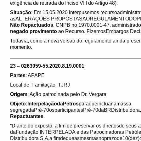
exigência de retirada do Inciso VIII do Artigo 48).
Situação
: Em 15.05.2020 interpusemos recursoadministr
asALTERAÇÕES PROPOSTASAOREGULAMENTODOP
Não Repactuados
, CNPB no 1970.0001-47, administrad
negado provimento
ao Recurso. FizemosEmbargos Decla
Todavia, como a nova versão do regulamento ainda preservo
momento.
______________________________________________
23 – 0263959-55.2020.8.19.0001
Partes
: APAPE
Local de Tramitação: TJRJ
Origem
: Ação patrocinada pelo Dr. Vergara
Objeto:InterpelaçãodaPetros
paraqueincluanamassa
segregadaPré-70osparticipantesPré-70daBRDistribuidora
Repactuantes
.
“Diante do exposto, a fim de preservar os direitosde seus
daFundação INTERPELADA e das Patrocinadoras Petróleo B
Distribuidora S.A,a fimdequeasmesmasnoprazode10(dez)di