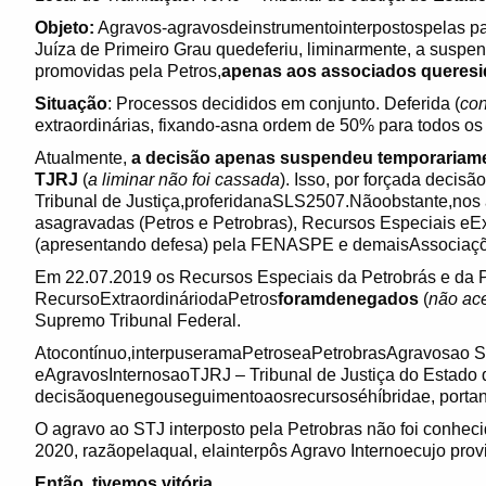
Objeto:
Agravos-agravosdeinstrumentointerpostospelas p
Juíza de Primeiro Grau quedeferiu, liminarmente, a suspe
promovidas pela Petros,
apenas aos associados queresi
Situação
: Processos decididos em conjunto. Deferida (
co
extraordinárias, fixando-asna ordem de 50% para todos os
Atualmente,
a decisão apenas suspendeu temporariamen
TJRJ
(
a liminar não foi cassada
). Isso, por forçada decis
Tribunal de Justiça,proferidanaSLS2507.Nãoobstante,nos a
asagravadas (Petros e Petrobras), Recursos Especiais eExt
(apresentando defesa) pela FENASPE e demaisAssociações 
Em 22.07.2019 os Recursos Especiais da Petrobrás e da 
RecursoExtraordináriodaPetros
foramdenegados
(
não ace
Supremo Tribunal Federal.
Atocontínuo,interpuseramaPetroseaPetrobrasAgravosao STJ
eAgravosInternosaoTJRJ – Tribunal de Justiça do Estado d
decisãoquenegouseguimentoaosrecursoséhíbridae, portant
O agravo ao STJ interposto pela Petrobras não foi conheci
2020, razãopelaqual, elainterpôs Agravo Internoecujo pro
Então,
tivemos vitória