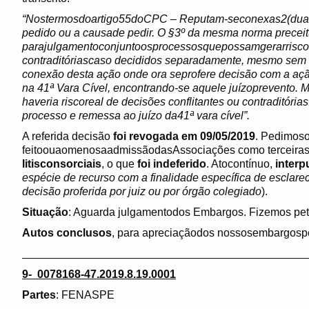
“Nostermosdoartigo55doCPC – Reputam-seconexas2(duas)
pedido ou a causade pedir. O §3º da mesma norma precei
parajulgamentoconjuntoosprocessosquepossamgerarrisco d
contraditóriascaso decididos separadamente, mesmo sem 
conexão desta ação onde ora seprofere decisão com a aç
na 41ª Vara Cível, encontrando-se aquele juízoprevento.
haveria riscoreal de decisões conflitantes ou contraditória
processo e remessa ao juízo da41ª vara cível”.
A referida decisão
foi revogada em 09/05/2019
. Pedimoso
feitoouaomenosaadmissãodasAssociações como terceiras 
litisconsorciais
, o que
foi indeferido
. Atocontínuo,
inter
espécie de recurso com a finalidade específica de esclare
decisão proferida por juiz ou por órgão colegiado
).
Situação
: Aguarda julgamentodos Embargos. Fizemos pe
Autos conclusos
, para apreciaçãodos nossosembargospe
______________________________________________
9- 0078168-47.2019.8.19.0001
Partes
: FENASPE