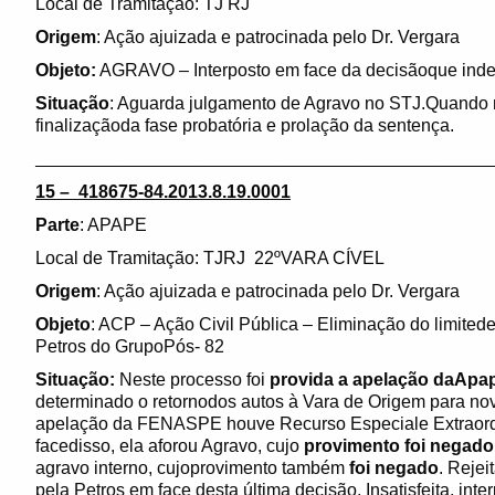
Local de Tramitação: TJ RJ
Origem
: Ação ajuizada e patrocinada pelo Dr. Vergara
Objeto:
AGRAVO – Interposto em face da decisãoque indefe
Situação
: Aguarda julgamento de Agravo no STJ.Quando 
finalizaçãoda fase probatória e prolação da sentença.
______________________________________________
15 – 418675-84.2013.8.19.0001
Parte
: APAPE
Local de Tramitação: TJRJ 22ºVARA CÍVEL
Origem
: Ação ajuizada e patrocinada pelo Dr. Vergara
Objeto
: ACP – Ação Civil Pública – Eliminação do limitede
Petros do GrupoPós- 82
Situação:
Neste processo foi
provida a apelação daApa
determinado o retornodos autos à Vara de Origem para no
apelação da FENASPE houve Recurso Especiale Extraord
facedisso, ela aforou Agravo, cujo
provimento foi negado
agravo interno, cujoprovimento também
foi negado
. Reje
pela Petros em face desta última decisão. Insatisfeita, 