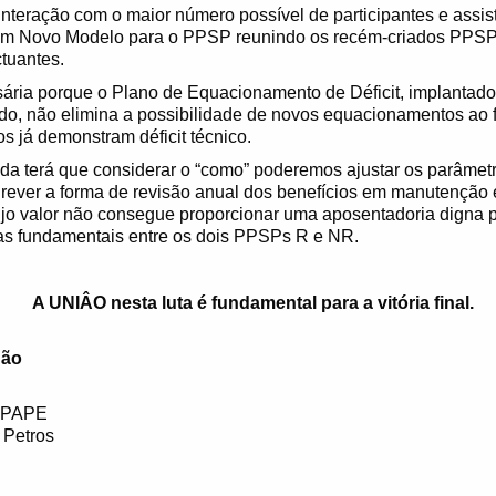
interação com o maior número possível de participantes e assis
um Novo Modelo para o PPSP reunindo os recém-criados PPSP
uantes.
ária porque o Plano de Equacionamento de Déficit, implantad
ido, não elimina a possibilidade de novos equacionamentos ao 
 já demonstram déficit técnico.
riada terá que considerar o “como” poderemos ajustar os parâm
rever a forma de revisão anual dos benefícios em manutenção
 cujo valor não consegue proporcionar uma aposentadoria digna p
ças fundamentais entre os dois PPSPs R e NR.
A UNIÂO nesta luta é fundamental para a vitória final.
ão
 APAPE
 Petros