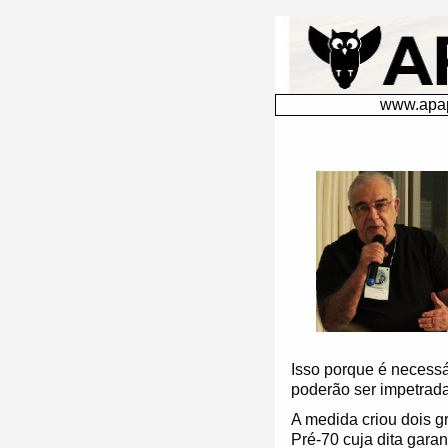
A reconstrução e forma de viabilizar o Plano Petros do Siste
www.apap
Isso porque é necessár
poderão ser impetrada
A medida criou dois 
Pré-70 cuja dita garan