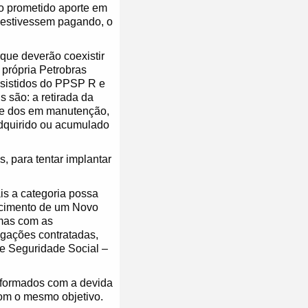
 o prometido aporte em
 estivessem pagando, o
que deverão coexistir
 própria Petrobras
ssistidos do PPSP R e
 são: a retirada da
s e dos em manutenção,
 adquirido ou acumulado
, para tentar implantar
is a categoria possa
ascimento de um Novo
 mas com as
igações contratadas,
de Seguridade Social –
nformados com a devida
om o mesmo objetivo.