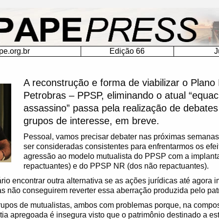
ma Petrobras – PPSP, eliminando o atual “equacionamento
e.org.br
Edição 66
J
A reconstrução e forma de viabilizar o Plano
Petrobras – PPSP, eliminando o atual “equa
assassino” passa pela realização de debates
grupos de interesse, em breve.
Pessoal, vamos precisar debater nas próximas semana
ser consideradas consistentes para enfrentarmos os efei
agressão ao modelo mutualista do PPSP com a implan
repactuantes) e do PPSP NR (dos não repactuantes).
io encontrar outra alternativa se as ações jurídicas até agora 
s não conseguirem reverter essa aberração produzida pelo pat
grupos de mutualistas, ambos com problemas porque, na compo
tia apregoada é insegura visto que o patrimônio destinado a est