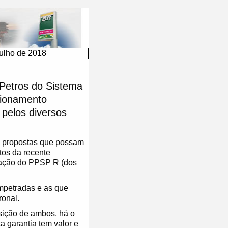
ulho de 2018
 Petros do Sistema
cionamento
 pelos diversos
s propostas que possam
tos da recente
tação do PPSP R (dos
impetradas e as que
ronal.
sição de ambos, há o
a garantia tem valor e