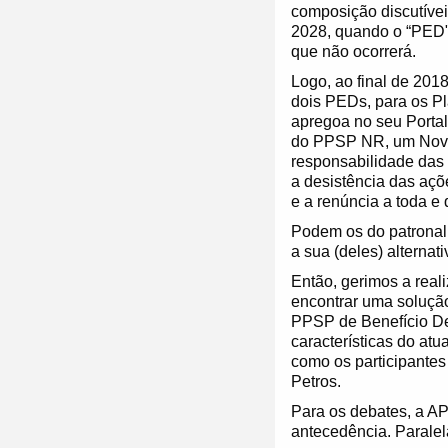
composição discutívei
2028, quando o “PED"
que não ocorrerá.
Logo, ao final de 201
dois PEDs, para os Pl
apregoa no seu Portal
do PPSP NR, um Novo P
responsabilidade das 
a desistência das açõe
e a renúncia a toda e q
Podem os do patronal 
a sua (deles) alternat
Então, gerimos a real
encontrar uma solução
PPSP de Benefício Def
características do at
como os participantes
Petros.
Para os debates, a A
antecedência. Paralel