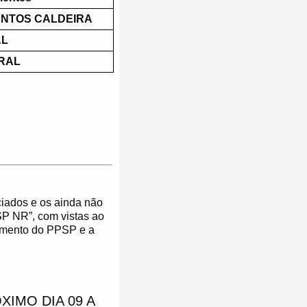
NTOS CALDEIRA
AL
RAL
ciados e os ainda não
SP NR”, com vistas ao
amento do PPSP e a
IMO DIA 09 A