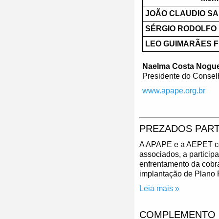
JOÃO CLAUDIO S
SÉRGIO RODOLFO 
LEO GUIMARÃES F
Naelma Costa Noguei
Presidente do Consel
www.apape.org.br
PREZADOS PART
A APAPE e a AEPET con
associados, a partici
enfrentamento da cobr
implantação de Plano P
Leia mais »
COMPLEMENTO D