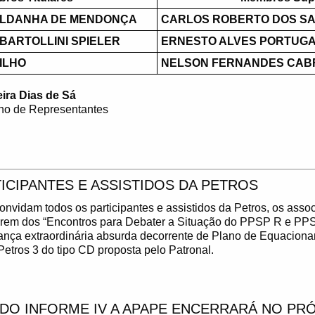
ALDANHA DE MENDONÇA
CARLOS ROBERTO DOS SA
BARTOLLINI SPIELER
ERNESTO ALVES PORTUG
ILHO
NELSON FERNANDES CAB
ra Dias de Sá
ho de Representantes
ICIPANTES E ASSISTIDOS DA PETROS
vidam todos os participantes e assistidos da Petros, os asso
parem dos “Encontros para Debater a Situação do PPSP R e PP
ança extraordinária absurda decorrente de Plano de Equacion
etros 3 do tipo CD proposta pelo Patronal.
O INFORME IV A APAPE ENCERRARÁ NO PRÓX