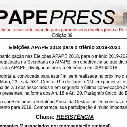
tinue associado lutando para garantir seus direitos junto à Pet
Edição 89
Eleições APAPE 2018 para o triênio 2019-2021
participação nas Eleições APAPE 2018, para o triênio 2019-20
registrada na Secretaria da APAPE, em obediência ao que dispõ
ões da APAPE, divulgadas por via eletrônica em 09/10/2018.
dinária, convocada para este fim, será realizada no próximo d
e Maio, 23 - sala 537- Centro- Rio de Janeiro/RJ, em primeira c
a de 2/3 dos associados e em segunda e última convocação à
resentes, na forma dos Art. 18 e Art. 20, Parágrafo único, do E
ão apresentados o Relatório Anual da Gestão, as Demonstraçõe
ento para 2019. Compareça, sua participação é muito importan
Chapa:
RESISTÊNCIA
ntantes (2 associados por representação regional)