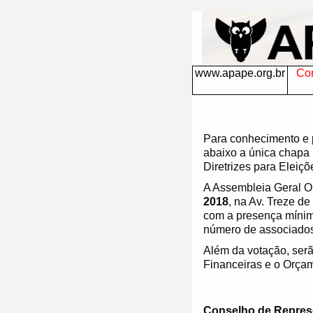
Eleições APAPE 2018 para o triênio 2019-2021
www.apape.org.br
Con
Para conhecimento e 
abaixo a única chapa 
Diretrizes para Eleiç
A Assembleia Geral Or
2018
, na Av. Treze d
com a presença mínim
número de associados p
Além da votação, ser
Financeiras e o Orçam
Conselho de Represe