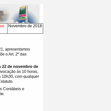
ros
Novembro de 2018
21, apresentamos
e o Art. 2º das
ia
22 de novembro de
onvocação às 10 horas,
s 10h30, com qualquer
statuto.
s Contábeis e
te.