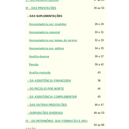
II – DO QUADRO SOCIAL
8
ao 25
III – DAS PRESTAÇÕES
26 ao 53
– DAS SUPLEMENTAÇÕES
Aposentadoria por invalidez
28 e 29
Aposentadoria especial
30 e 31
Aposentadoria por tempo de serviço
32 e 33
Aposentadoria por velhice
34 e 35
Auxílio-doença
36 e 37
Pensão
39 a 42
Auxílio-reclusão
43
– DA ASSISTÊNCIA FINANCEIRA
38
– DO PECÚLIO POR MORTE
44
– DA ASSISTENCIA COMPLEMENTAR
45
– DAS OUTRAS PRESTAÇÕES
46 e 47
– DISPOSIÇÕES DIVERSAS
48 ao 53
IV – DO PATRIMÔNIO, SUA FORMAÇÃO E APLI
54 ao 66