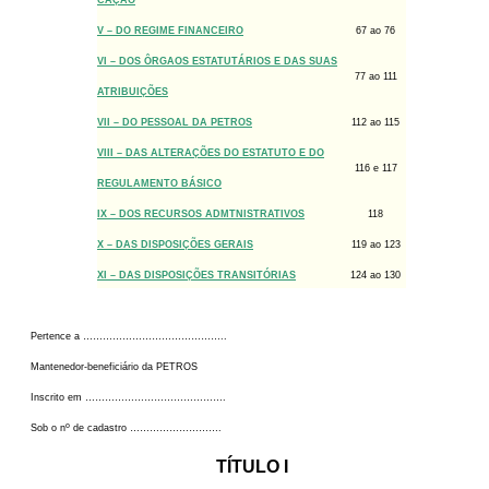
CAÇÃO
V – DO REGIME FINANCEIRO
67 ao 76
VI – DOS ÔRGAOS ESTATUTÁRIOS E DAS SUAS
77 ao 111
ATRIBUIÇÕES
VII – DO PESSOAL DA PETROS
112 ao 115
VIII – DAS ALTERAÇÕES DO ESTATUTO E DO
116 e 117
REGULAMENTO BÁSICO
IX – DOS RECURSOS ADMTNISTRATIVOS
118
X – DAS DISPOSIÇÕES GERAIS
119 ao 123
XI – DAS DISPOSIÇÕES TRANSITÓRIAS
124 ao 130
Pertence a ……………………………………..
Mantenedor-beneficiário da PETROS
Inscrito em …………………………………….
o
Sob o n
de cadastro ……………………….
TÍTULO I