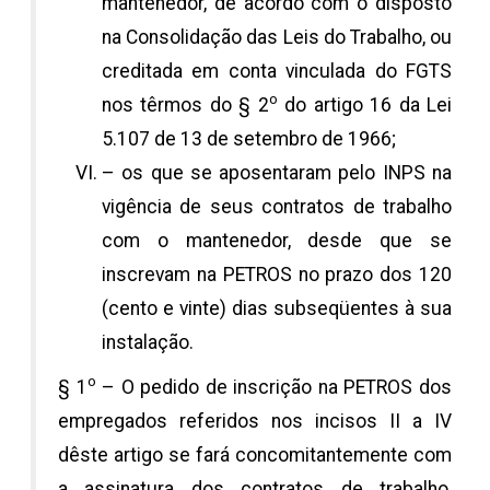
mantenedor, de acôrdo com o disposto
na Consolidação das Leis do Trabalho, ou
creditada em conta vinculada do FGTS
o
nos têrmos do § 2
do artigo 16 da Lei
5.107 de 13 de setembro de 1966;
– os que se aposentaram pelo INPS na
vigência de seus contratos de trabalho
com o mantenedor, desde que se
inscrevam na PETROS no prazo dos 120
(cento e vinte) dias subseqüentes à sua
instalação.
o
§ 1
– O pedido de inscrição na PETROS dos
empregados referidos nos incisos II a IV
dêste artigo se fará concomitantemente com
a assinatura dos contratos de trabalho,