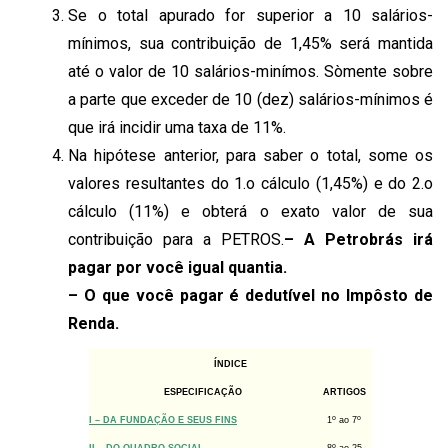
Se o total apurado for superior a 10 salários-
mínimos, sua contribuição de 1,45% será mantida
até o valor de 10 salários-minímos. Sòmente sobre
a parte que exceder de 10 (dez) salários-mínimos é
que irá incidir uma taxa de 11%.
Na hipótese anterior, para saber o total, some os
valores resultantes do 1.o cálculo (1,45%) e do 2.o
cálculo (11%) e obterá o exato valor de sua
contribuição para a PETROS.
– A Petrobrás irá
pagar por você igual quantia.
– O que você pagar é dedutível no Impôsto de
Renda.
ÍNDICE
ESPECIFICAÇÃO
ARTIGOS
o
o
I – DA FUNDAÇÃO E SEUS FINS
1
ao 7
o