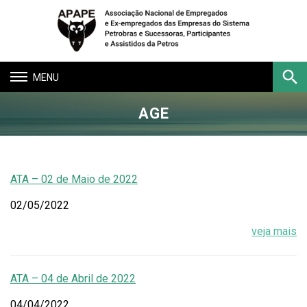
Toggle
navigation
AGE
Buscar
ATA – 02 de Maio de 2022
02/05/2022
veja mais
ATA – 04 de Abril de 2022
04/04/2022