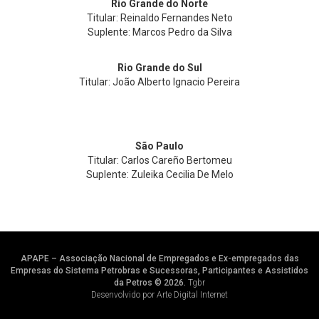
Rio Grande do Norte
Titular: Reinaldo Fernandes Neto
Suplente: Marcos Pedro da Silva
Rio Grande do Sul
Titular: João Alberto Ignacio Pereira
São Paulo
Titular: Carlos Careño Bertomeu
Suplente: Zuleika Cecilia De Melo
APAPE – Associação Nacional de Empregados e Ex-empregados das
Empresas do Sistema Petrobras e Sucessoras, Participantes e Assistidos
da Petros © 2026.
Tgbr
Desenvolvido por Arte Digital Internet