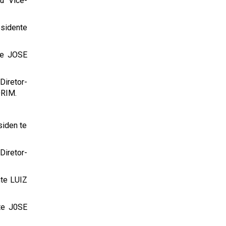
u Vice-
esidente
te JOSE
Diretor-
RIM.
siden te
Diretor-
nte LUIZ
te J0SE