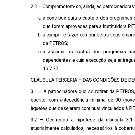
2.3 – Comprometem-se, ainda, as patrocinadoras:
a contribuir para o custeio dos programa
que forem aprovadas para a Instituidora P
a cumprir e fazer cumprir pelos seus empr
da PETROS;
a assumir os custos dos programas ass
dependentes e cuja execução seja entregu
15.7.77.
CLAUSULA TERCERIA – DAS CONDIÇÕES DE DE
3.1 – A patrocinadora que se retirar da PETROS
escrito, com antecedência mínima de 90 (noven
àqueles que desejarem continuar vinculados à P
3.2 – Ocorrendo a hipótese da cláusula 3.1
atuarialmente calculados, necessários à cobe