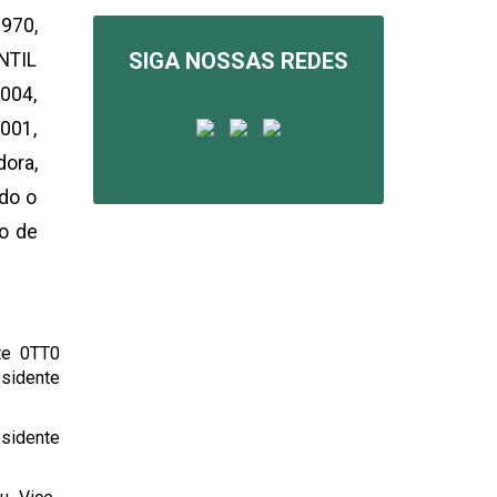
970,
SIGA NOSSAS REDES
NTIL
.004,
001,
dora,
do o
ho de
te 0TT0
sidente
esidente