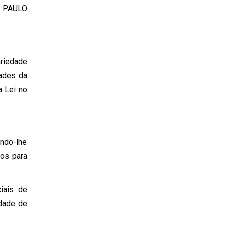
te PAULO
ariedade
dades da
a Lei no
ando-lhe
vos para
iais de
idade de