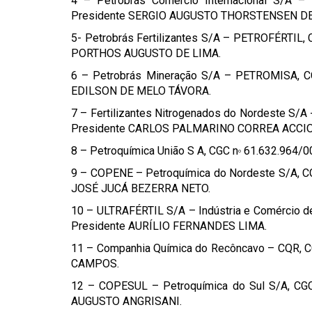
4 – Petrobrás Comércio Internacional S/A 
Presidente SERGIO AUGUSTO THORSTENSEN D
5- Petrobrás Fertilizantes S/A – PETROFÉRTIL,
PORTHOS AUGUSTO DE LIMA.
6 – Petrobrás Mineração S/A – PETROMISA, C
EDILSON DE MELO TÁVORA.
7 – Fertilizantes Nitrogenados do Nordeste S/A
Presidente CARLOS PALMARINO CORREA ACCIOL
8 – Petroquímica União S A, CGC n
61.632.964/00
o
9 – COPENE – Petroquímica do Nordeste S/A, CG
JOSÉ JUCÁ BEZERRA NETO.
10 – ULTRAFÉRTIL S/A – Indústria e Comércio de
Presidente AURÍLIO FERNANDES LIMA.
11 – Companhia Química do Recôncavo – CQR, C
CAMPOS.
12 – COPESUL – Petroquímica do Sul S/A, CG
AUGUSTO ANGRISANI.