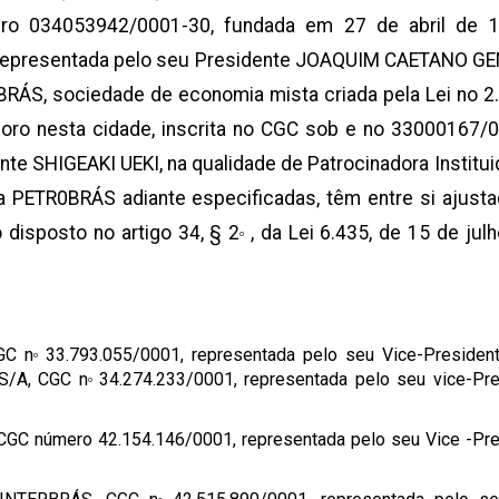
ro 034053942/0001-30, fundada em 27 de abril de 1
 representada pelo seu Presidente JOAQUIM CAETANO GE
BRÁS, sociedade de economia mista criada pela Lei no 2
oro nesta cidade, inscrita no CGC sob e no 33000167/0
te SHIGEAKI UEKI, na qualidade de Patrocinadora Institui
 PETR0BRÁS adiante especificadas, têm entre si ajusta
disposto no artigo 34, § 2
, da Lei 6.435, de 15 de jul
o
GC n
33.793.055/0001, representada pelo seu Vice-Presiden
o
S/A, CGC n
34.274.233/0001, representada pelo seu vice-Pre
o
CGC número 42.154.146/0001, representada pelo seu Vice -Pr