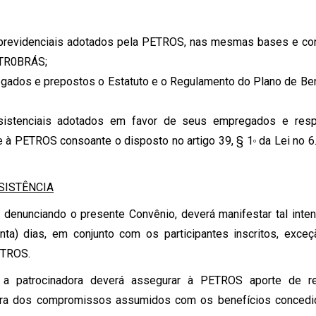
s previdenciais adotados pela PETROS, nas mesmas bases e c
ETR0BRÁS;
egados e prepostos o Estatuto e o Regulamento do Plano de Be
istenciais adotados em favor de seus empregados e resp
e à PETROS consoante o disposto no artigo 39, § 1
da Lei no 6
o
SISTÊNCIA
, denunciando o presente Convênio, deverá manifestar tal inte
ta) dias, em conjunto com os participantes inscritos, exceç
ETROS.
, a patrocinadora deverá assegurar à PETROS aporte de re
rtura dos compromissos assumidos com os benefícios concedi