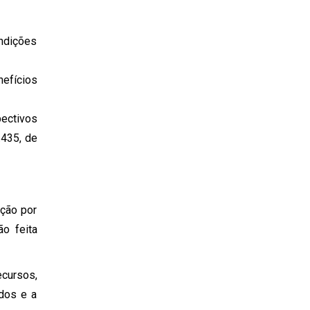
ondições
nefícios
ectivos
.435, de
nção por
ão feita
cursos,
dos e a