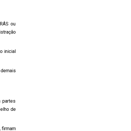
BRÁS ou
istração
 inicial
e demais
 partes
selho de
, firmam