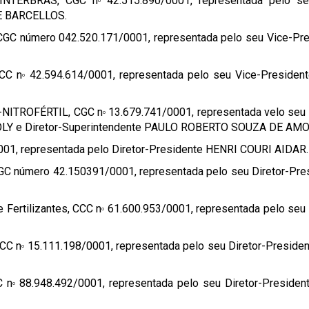
– INTERBRÁS, CGC n
42.515.890/0001, representada pelo se
o
E BARCELLOS.
 CGC número 042.520.171/0001, representada pelo seu Vice-Pr
CC n
42.594.614/0001, representada pelo seu Vice-Presiden
o
 -NITROFÉRTIL, CGC n
13.679.741/0001, representada velo seu 
o
Y e Diretor-Superintendente PAULO ROBERTO SOUZA DE AMO
01, representada pelo Diretor-Presidente HENRI COURI AIDAR.
C número 42.150391/0001, representada pelo seu Diretor-Pre
 Fertilizantes, CCC n
61.600.953/0001, representada pelo seu 
o
CC n
15.111.198/0001, representada pelo seu Diretor-Preside
o
C n
88.948.492/0001, representada pelo seu Diretor-Presiden
o