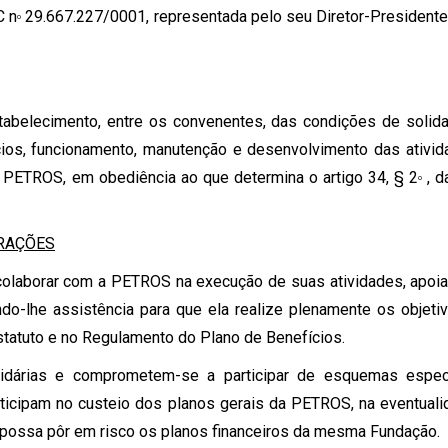
C n
29.667.227/0001, representada pelo seu Diretor-Presiden
o
tabelecimento, entre os convenentes, das condições de solid
ios, funcionamento, manutenção e desenvolvimento das ativi
ETROS, em obediência ao que determina o artigo 34, § 2
, d
o
ERAÇÕES
olaborar com a PETROS na execução de suas atividades, apoi
o-lhe assistência para que ela realize plenamente os objeti
statuto e no Regulamento do Plano de Benefícios.
lidárias e comprometem-se a participar de esquemas espec
ticipam no custeio dos planos gerais da PETROS, na eventual
 possa pôr em risco os planos financeiros da mesma Fundação.